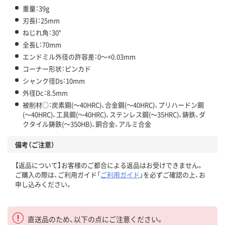
重量：39g
刃長l：25mm
ねじれ角：30°
全長L：70mm
エンドミル外径の許容差：0～+0.03mm
コーナー形状：ピンカド
シャンク径Ds：10mm
外径Dc：8.5mm
被削材○：炭素鋼(～40HRC)、合金鋼(～40HRC)、プリハードン鋼
(～40HRC)、工具鋼(～40HRC)、ステンレス鋼(～35HRC)、鋳鉄、ダ
クタイル鋳鉄(～350HB)、銅合金、アルミ合金
備考（ご注意）
【返品について】お客様のご都合による返品はお受けできません。
ご購入の際は、ご利用ガイド「
ご利用ガイド
」を必ずご確認の上、お
申し込みください。
直送品のため、以下の点にご注意ください。