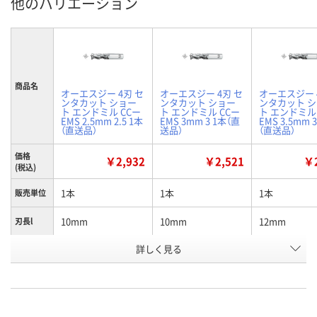
他のバリエーション
商品名
オーエスジー 4刃 セ
オーエスジー 4刃 セ
オーエスジー 
ンタカット ショー
ンタカット ショー
ンタカット 
ト エンドミル CCー
ト エンドミル CCー
ト エンドミル
EMS 2.5mm 2.5 1本
EMS 3mm 3 1本（直
EMS 3.5mm 3
（直送品）
送品）
（直送品）
価格
￥2,932
￥2,521
￥2
(税込)
1本
1本
1本
販売単位
10mm
10mm
12mm
刃長l
お申込番
詳しく見る
J164480
J164481
J164482
号
直送品
直送品
直送品
在庫
8月24日（月）まで
8月24日（月）まで
8月24日（月）
お届け日