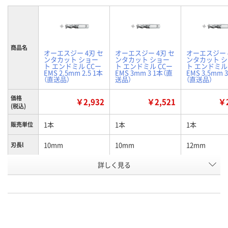
商品名
オーエスジー 4刃 セ
オーエスジー 4刃 セ
オーエスジー 
ンタカット ショー
ンタカット ショー
ンタカット 
ト エンドミル CCー
ト エンドミル CCー
ト エンドミル
EMS 2.5mm 2.5 1本
EMS 3mm 3 1本（直
EMS 3.5mm 3
（直送品）
送品）
（直送品）
価格
￥2,932
￥2,521
￥2
(税込)
1本
1本
1本
販売単位
10mm
10mm
12mm
刃長l
お申込番
詳しく見る
J164480
J164481
J164482
号
直送品
直送品
直送品
在庫
8月21日（金）まで
8月21日（金）まで
8月21日（金）
お届け日