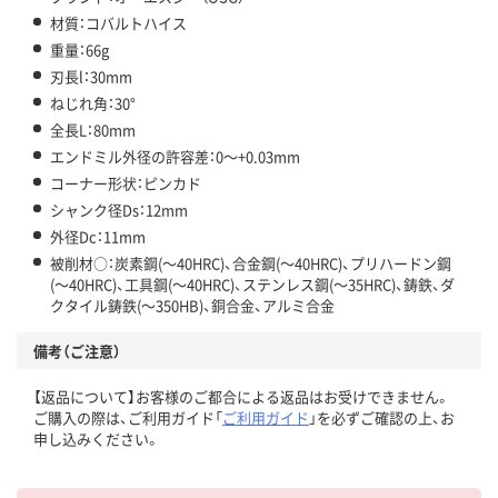
材質：コバルトハイス
重量：66g
刃長l：30mm
ねじれ角：30°
全長L：80mm
エンドミル外径の許容差：0～+0.03mm
コーナー形状：ピンカド
シャンク径Ds：12mm
外径Dc：11mm
被削材○：炭素鋼(～40HRC)、合金鋼(～40HRC)、プリハードン鋼
(～40HRC)、工具鋼(～40HRC)、ステンレス鋼(～35HRC)、鋳鉄、ダ
クタイル鋳鉄(～350HB)、銅合金、アルミ合金
備考（ご注意）
【返品について】お客様のご都合による返品はお受けできません。
ご購入の際は、ご利用ガイド「
ご利用ガイド
」を必ずご確認の上、お
申し込みください。