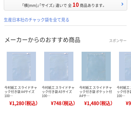
10
「横(mm)」「サイズ」 違いで 全
商品あります。
生産日本社のチャック袋を全て見る
メーカーからのおすすめ商品
スポンサー
今村紙工 スライドチャ
今村紙工 スライドチャ
今村紙工 スライドチャ
今村紙工
ック付き袋 A4サイズ
ック付き袋 A5サイズ
ック付き袋 ポケット付
ック付き袋
100…
100…
A4サ…
100…
¥1,280（税込）
¥748（税込）
¥1,480（税込）
¥