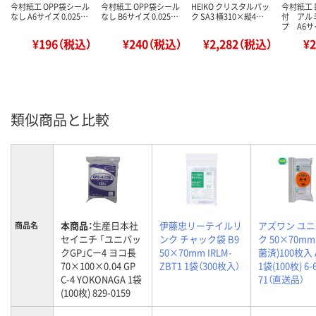
今村紙工 OPP袋シール
今村紙工 OPP袋シール
HEIKO クリスタルパッ
今村紙工
なし A6サイズ 0.025…
なし B6サイズ 0.025…
ク SA3 横310×縦4…
付 アル
プ A6
¥196（税込）
¥240（税込）
¥2,282（税込）
¥
類似商品と比較
本商品：
生産日本社
伊藤忠リーテイルリ
アズワン ユ
商品名
セイニチ 「ユニパッ
ンク チャック袋 B9
ク 50×70mm
クGP」Cー4 ヨコ長
50×70mm IRLM-
菌済)100枚入 
70×100×0.04 GP
ZBT1 1袋（300枚入）
1袋(100枚) 6-
C-4 YOKONAGA 1袋
71（直送品）
(100枚) 829-0159