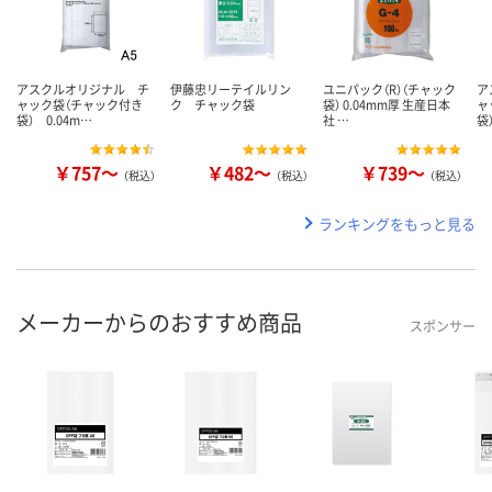
アスクルオリジナル チ
伊藤忠リーテイルリン
ユニパック（R）（チャック
ア
ャック袋（チャック付き
ク チャック袋
袋） 0.04mm厚 生産日本
ャ
袋） 0.04m…
社 …
袋
￥757～
￥482～
￥739～
（税込）
（税込）
（税込）
ランキングをもっと見る
メーカーからのおすすめ商品
スポンサー