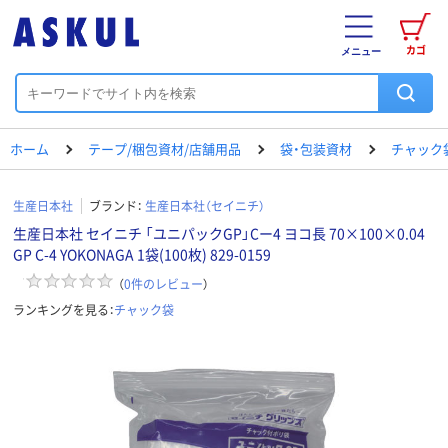
カゴ
メニュー
ホーム
テープ/梱包資材/店舗用品
袋・包装資材
チャック
生産日本社
ブランド：
生産日本社（セイニチ）
生産日本社 セイニチ 「ユニパックGP」Cー4 ヨコ長 70×100×0.04
GP C-4 YOKONAGA 1袋(100枚) 829-0159
（
0
件のレビュー
）
ランキングを見る：
チャック袋