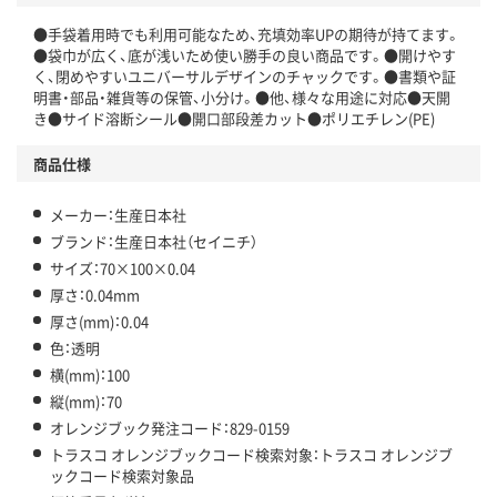
●手袋着用時でも利用可能なため、充填効率UPの期待が持てます。
●袋巾が広く、底が浅いため使い勝手の良い商品です。●開けやす
く、閉めやすいユニバーサルデザインのチャックです。●書類や証
明書・部品・雑貨等の保管、小分け。●他、様々な用途に対応●天開
き●サイド溶断シール●開口部段差カット●ポリエチレン(PE)
商品仕様
メーカー：生産日本社
ブランド：生産日本社（セイニチ）
サイズ：70×100×0.04
厚さ：0.04mm
厚さ(mm)：0.04
色：透明
横(mm)：100
縦(mm)：70
オレンジブック発注コード：829-0159
トラスコ オレンジブックコード検索対象：トラスコ オレンジブ
ックコード検索対象品