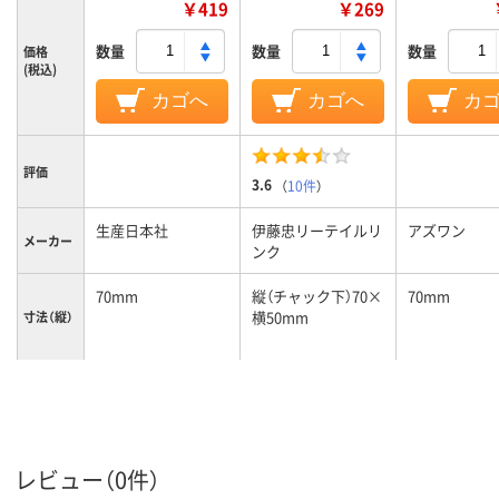
￥419
￥269
数量
数量
数量
価格
(税込)
カゴへ
カゴへ
カ
評価
3.6
（
10件
）
生産日本社
伊藤忠リーテイルリ
アズワン
メーカー
ンク
70mm
縦（チャック下）70×
70mm
横50mm
寸法（縦）
100mm
縦（チャック下）70×
50mm
横50mm
寸法（横）
クリア(透明・半透明)
カラーグ
レビュー（0件）
ループ
系