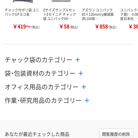
カゴへ
カゴへ
カ
チャック付ポリ袋 ユニ
【サイズサンプルセッ
アズワン ユニパック
ユニパック（
パックGPヨコ長
ト】セイニチ チャック
85×120mm(γ線滅菌
ク袋） 0.
袋 ユニパック04…
済)100枚…
産日本社 
￥419～
￥58
￥858
￥3
（税込）
（税込）
（税込）
チャック袋のカテゴリー
袋・包装資材のカテゴリー
オフィス用品のカテゴリー
作業・研究用品のカテゴリー
あなたが最近チェックした商品
閲覧履歴の削除