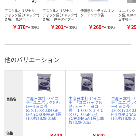
アスクルオリジナル
アスクルオリジナル
伊藤忠リーテイルリン
ユニパック（
チャック袋（チャック付
チャック袋（チャック付
ク チャック袋
ク袋） 0.0
き袋） 0.04m…
き袋） 厚手タイプ…
日本社 …
￥370～
￥201～
￥269～
￥2
（税込）
（税込）
（税込）
他のバリエーション
生産日本社 セイニ
生産日本社 セイニ
生産日本社 
商品名
チ 「ユニパックGP」
チ 「ユニパックＧ
チ 「ユニパック
Dー4 ヨコ長
Ｐ」Ｅー４ ヨコ
ー4 ヨコ長
85×120×0.04 GP
長 １００×１４０
120×170×0.
D-4 YOKONAGA 1袋
×０．０ GP E-4
F-4 YOKONA
(100枚) 829-0160
YOKONAGA 1袋(100
(100枚) 829-0
枚) 829-0161
価格
￥434
￥520