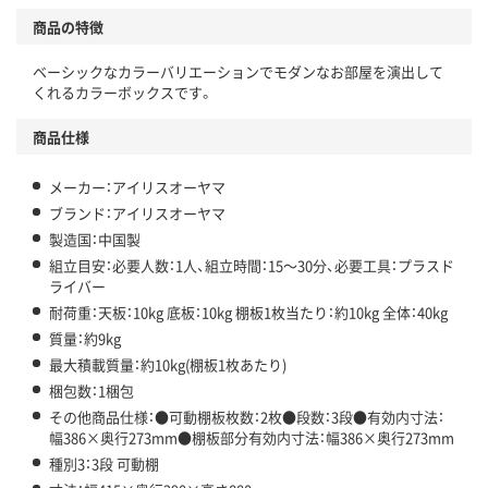
商品の特徴
ベーシックなカラーバリエーションでモダンなお部屋を演出して
くれるカラーボックスです。
商品仕様
メーカー：アイリスオーヤマ
ブランド：アイリスオーヤマ
製造国：中国製
組立目安：必要人数：1人、組立時間：15～30分、必要工具：プラスド
ライバー
耐荷重：天板：10kg 底板：10kg 棚板1枚当たり：約10kg 全体：40kg
質量：約9kg
最大積載質量：約10kg(棚板1枚あたり)
梱包数：1梱包
その他商品仕様：●可動棚板枚数：2枚●段数：3段●有効内寸法：
幅386×奥行273mm●棚板部分有効内寸法：幅386×奥行273mm
種別3：3段 可動棚