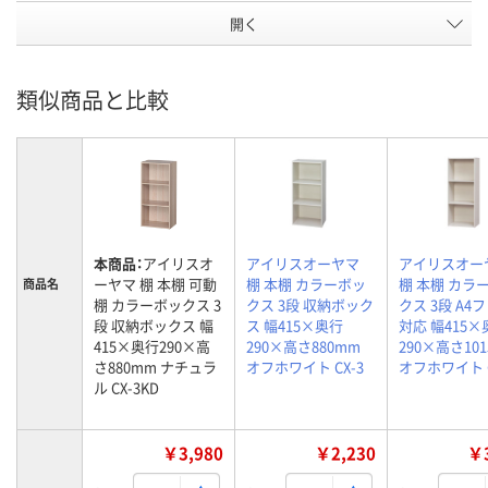
開く
類似商品と比較
本商品：
アイリスオ
アイリスオーヤマ
アイリスオー
ーヤマ 棚 本棚 可動
棚 本棚 カラーボッ
棚 本棚 カラ
商品名
棚 カラーボックス 3
クス 3段 収納ボック
クス 3段 A4
段 収納ボックス 幅
ス 幅415×奥行
対応 幅415×
415×奥行290×高
290×高さ880mm
290×高さ10
さ880mm ナチュラ
オフホワイト CX-3
オフホワイト C
ル CX-3KD
￥3,980
￥2,230
￥3