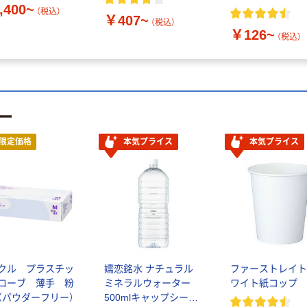
,400~
（税込）
￥407~
（税込）
￥126~
（税込）
ー
限定価格
本気プライス
本気プライス
クル プラスチッ
嬬恋銘水 ナチュラル
ファーストレイト
ローブ 薄手 粉
ミネラルウォーター
ワイト紙コップ
（パウダーフリー）
500mlキャップシール