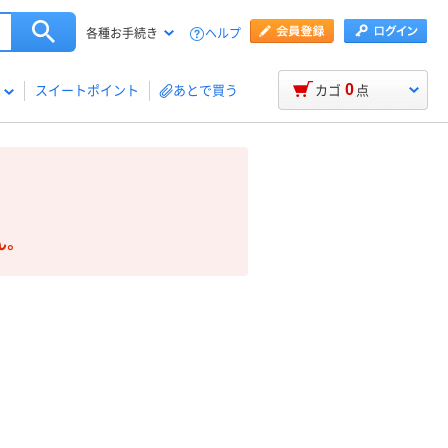
ヘルプ
各種お手続き
0
スイートポイント
あとで買う
カゴ
点
ん。