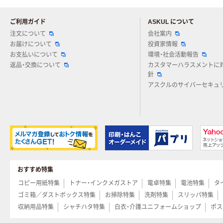
ご利用ガイド
ASKUL について
注文について
会社案内
お届けについて
投資家情報
お支払いについて
環境・社会活動報告
返品・交換について
カスタマーハラスメントに
針
アスクルのサイバーセキュ
おすすめ特集
コピー用紙特集
トナー・インクメガストア
電卓特集
電池特集
タ
ゴミ箱／ダストボックス特集
お掃除特集
洗剤特集
スリッパ特集
収納用品特集
シャチハタ特集
白衣・介護ユニフォームショップ
ポス