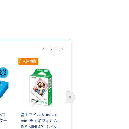
ページ：
1
／
6
人気商品
オリジナル
次のスライドへ
ーホ
富士フイルム instax
ゴミ袋 エコノミータ
ンダー
mini チェキフィルム
イプ 乳白半透明 高密
INS MINI JP1 1パック
度タイプ 詰替用 バイ