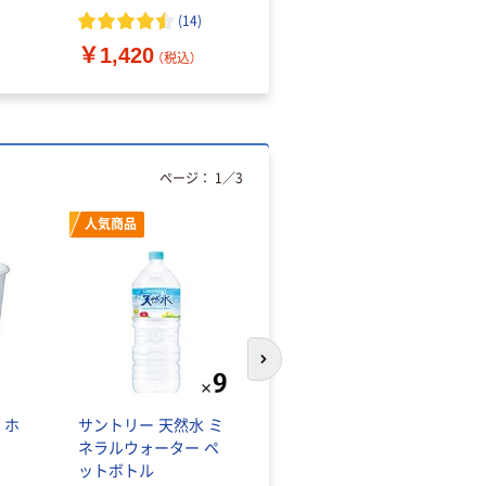
（10枚入り）
オマス素材10％配合
(
14
)
￥1,420
￥616~
（税込）
（税込）
ページ：
1
／
3
人気商品
オリジナル
次のスライドへ
 ホ
サントリー 天然水 ミ
【アスクル限定】ファー
ネラルウォーター ペ
ストレイト ニトリル
ットボトル
グローブ ホワイト