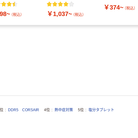
付き／2Lラベルレス
￥374~
10本
（税込）
98~
￥1,037~
（税込）
（税込）
3位
DDR5 CORSAIR
4位
熱中症対策
5位
塩分タブレット