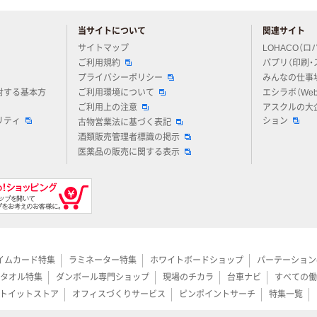
当サイトについて
関連サイト
アスクルについてお気軽にご質問ください
サイトマップ
LOHACO（ロ
ご利用規約
パプリ（印刷・
プライバシーポリシー
みんなの仕事
対する基本方
ご利用環境について
エシラボ（We
ご利用上の注意
アスクルの大
リティ
ション
古物営業法に基づく表記
酒類販売管理者標識の掲示
医薬品の販売に関する表示
イムカード特集
ラミネーター特集
ホワイトボードショップ
パーテーション
タオル特集
ダンボール専門ショップ
現場のチカラ
台車ナビ
すべての働
トイットストア
オフィスづくりサービス
ピンポイントサーチ
特集一覧