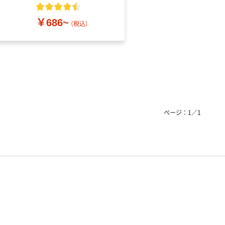
粉なし（パウダーフリ
ー）
￥686~
￥698~
（税込）
（税込）
ページ：
1
／
1