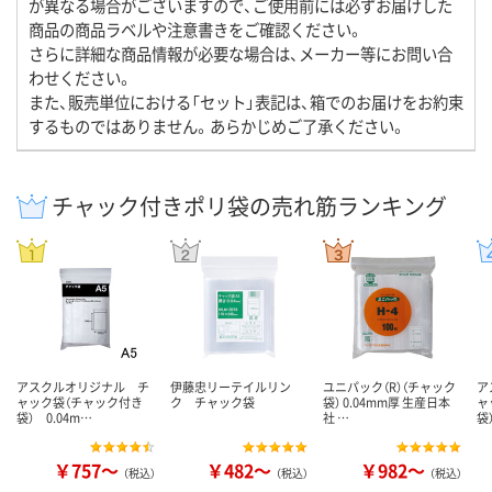
が異なる場合がございますので、ご使用前には必ずお届けした
商品の商品ラベルや注意書きをご確認ください。
さらに詳細な商品情報が必要な場合は、メーカー等にお問い合
わせください。
また、販売単位における「セット」表記は、箱でのお届けをお約束
するものではありません。あらかじめご了承ください。
チャック付きポリ袋の売れ筋ランキング
アスクルオリジナル チ
伊藤忠リーテイルリン
ユニパック（R）（チャック
ア
ャック袋（チャック付き
ク チャック袋
袋） 0.04mm厚 生産日本
ャ
袋） 0.04m…
社 …
袋
￥757～
￥482～
￥982～
（税込）
（税込）
（税込）