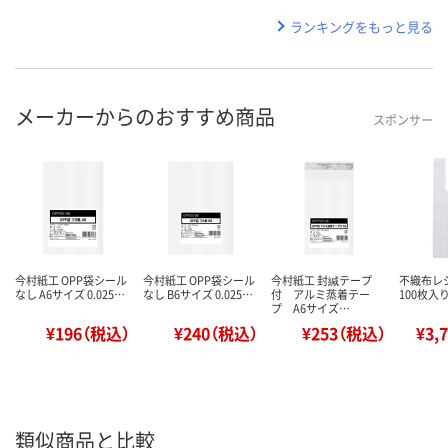
ランキングをもっと見る
メーカーからのおすすめ商品
スポンサー
今村紙工 OPP袋シール
今村紙工 OPP袋シール
今村紙工 封緘テープ
不織布レジ
なし A6サイズ 0.025…
なし B6サイズ 0.025…
付 アルミ蒸着テー
100枚入り
プ A6サイズ…
¥196（税込）
¥240（税込）
¥253（税込）
¥3,
類似商品と比較