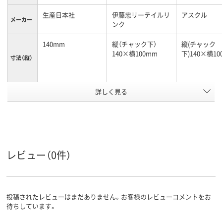
生産日本社
伊藤忠リーテイルリ
アスクル
メーカー
ンク
140mm
縦（チャック下）
縦(チャック
140×横100mm
下)140×横10
寸法（縦）
詳しく見る
100mm
縦（チャック下）
縦(チャック
140×横100mm
下)140×横10
寸法（横）
レッド系
ブラウン系
カラーグ
ループ
レビュー（0件）
袋入り（吊しひもな
袋入り（吊しひもな
チャック付ポ
袋の種類
し）
し）
投稿されたレビューはまだありません。お客様のレビューコメントをお
ポリエチレン、
ポリエチレン、
ポリエチレン
待ちしています。
LDPE（ツルツルタイ
LDPE（ツルツルタイ
LDPE（ツル
プ）、ポリエチレン、
プ）、ポリエチレン、
プ）、ポリエチ
材質