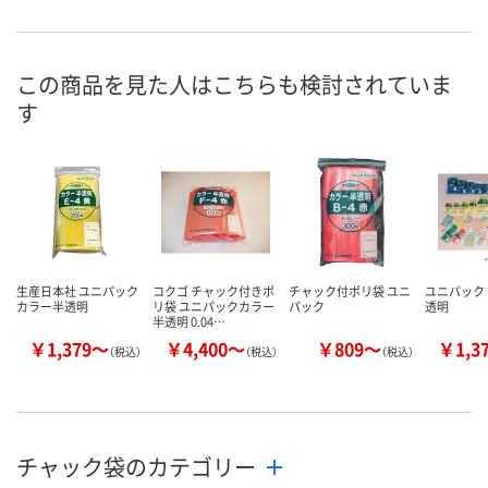
お申込番
EH29886
EH30517
EH30401
号
直送品
直送品
直送品
在庫
この商品を見た人はこちらも検討されていま
す
8月28日（金）まで
8月28日（金）まで
9月8日（火）ま
お届け日
数量
数量
数量
カゴへ
カゴへ
カ
生産日本社 ユニパック
コクゴ チャック付きポ
チャック付ポリ袋 ユニ
ユニパック
カラー半透明
リ袋 ユニパックカラー
パック
透明
半透明 0.04…
￥1,379～
￥4,400～
￥809～
￥1,3
（税込）
（税込）
（税込）
チャック袋のカテゴリー