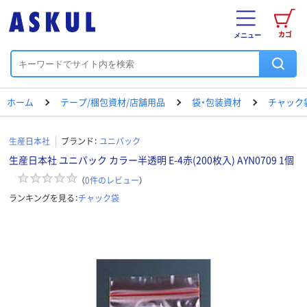
カゴ
メニュー
ホーム
テープ/梱包資材/店舗用品
袋・包装資材
チャック
生産日本社
ブランド：
ユニパック
生産日本社 ユニパック カラー半透明 E-4赤(200枚入) AYN0709 1個
（
0
件のレビュー
）
ランキングを見る：
チャック袋