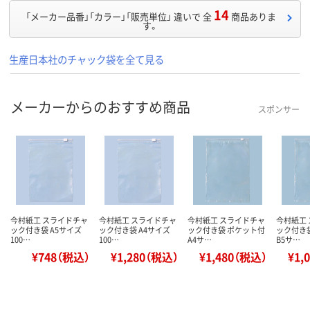
14
「メーカー品番」「カラー」「販売単位」 違いで 全
商品ありま
す。
生産日本社のチャック袋を全て見る
メーカーからのおすすめ商品
スポンサー
今村紙工 スライドチャ
今村紙工 スライドチャ
今村紙工 スライドチャ
今村紙工
ック付き袋 A5サイズ
ック付き袋 A4サイズ
ック付き袋 ポケット付
ック付き
100…
100…
A4サ…
B5サ…
¥748（税込）
¥1,280（税込）
¥1,480（税込）
¥1,