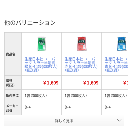
他のバリエーション
商品名
生産日本社 ユニパ
生産日本社 ユニパ
生産日本社 
ック カラー半透明
ック カラー半透明
ック カラー
緑 B-4 1袋(300枚入)
赤 B-4 1袋(300枚入)
青 B-4 1袋(3
（直送品）
（直送品）
（直送品）
価格
￥1,609
￥1,609
￥1
(税込)
1袋（300枚入）
1袋（300枚入）
1袋（300枚入）
販売単位
メーカー
B-4
B-4
B-4
品番
詳しく見る
緑
赤
青
カラー