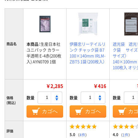
本商品：
生産日本社
伊藤忠リーテイルリ
遮光袋 遮光
商品名
ユニパック カラー
ンク チャック袋 B7
ク袋 サイズB
半透明 E-4赤(200枚
100×140mm IRLM-
サイズ）
入) AYN0709 1個
ZBT5 1袋（200枚入）
140×100m
100枚入 オ
￥2,285
￥416
数量
数量
数量
価格
(税込)
カゴへ
カゴへ
カ
評価
5.0
4.0
（
4件
）
（
1件
）