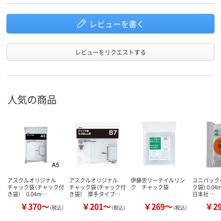
LDPE（ツルツルタイ
LDPE（ツルツルタイ
LDPE（ツル
プ）
プ）
プ）
レビューを書く
アスクル
商品環境
25
スコア
レビューをリクエストする
人気の商品
アスクルオリジナル
アスクルオリジナル
伊藤忠リーテイルリン
ユニパック（
チャック袋（チャック付
チャック袋（チャック付
ク チャック袋
ク袋） 0.0
き袋） 0.04m…
き袋） 厚手タイプ…
日本社 …
￥370～
￥201～
￥269～
￥2
（税込）
（税込）
（税込）