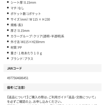
シート厚：0.15ｍｍ
マチ：なし
ポケット数：1ポケット
サイズ（mm）：W 115 × H 230
規格：長3
厚さ：0.15mm
カラーグループ：クリア(透明・半透明)系
外寸法：W115×H230ｍｍ
材質：PP
重さ：１枚あたり１０ｇ
ブランド：プラス
JANコード
4977564686451
備考（ご注意）
【返品について】ご購入の際は、ご利用ガイド「返品・交換について」
を必ずご確認の上、お申し込みください。