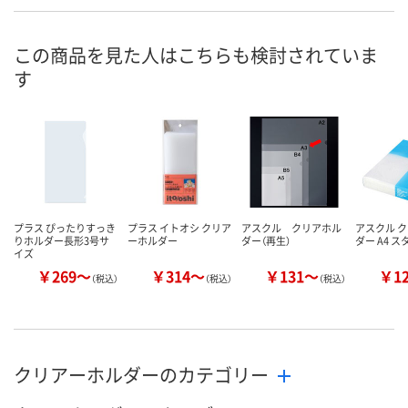
この商品を見た人はこちらも検討されていま
す
プラス ぴったりすっき
プラス イトオシ クリア
アスクル クリアホル
アスクル 
りホルダー長形3号サ
ーホルダー
ダー（再生）
ダー A4 
イズ
￥269～
￥314～
￥131～
￥1
（税込）
（税込）
（税込）
クリアーホルダーのカテゴリー