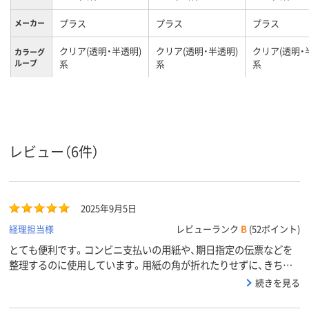
プラス
プラス
プラス
メーカー
クリア(透明・半透明)
クリア(透明・半透明)
クリア(透明・
カラーグ
ループ
系
系
系
0.15mm
0.2mm
0.2mm
厚さ
封筒長3
A4
A4
サイズ
タテ
タテ
タテ
向き
レビュー（6件）
PP
再生PP40％
材質
2025年9月5日
経理担当様
レビューランク
B
(52ポイント)
とても便利です。コンビニ支払いの用紙や、期日指定の伝票などを
整理するのに使用しています。用紙の角が折れたりせずに、きちん
と保管できるので、重宝しています。
続きを見る