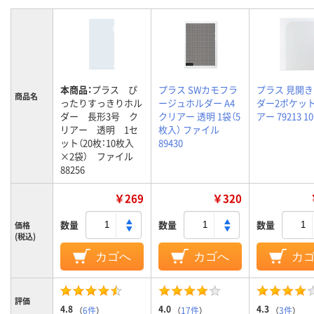
本商品：
プラス ぴ
プラス SWカモフラ
プラス 見開
商品名
ったりすっきりホル
ージュホルダー A4
ダー2ポケット
ダー 長形3号 ク
クリアー 透明 1袋（5
アー 79213 1
リアー 透明 1セ
枚入） ファイル
ット（20枚：10枚入
89430
×2袋） ファイル
88256
￥269
￥320
数量
数量
数量
価格
(税込)
カゴへ
カゴへ
カ
評価
4.8
4.0
4.3
（
6件
）
（
17件
）
（
3件
）