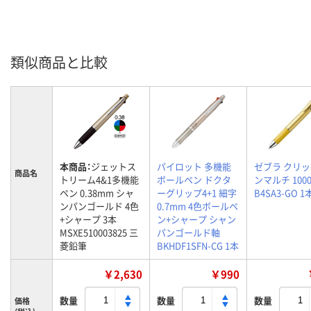
類似商品と比較
本商品：
ジェットス
パイロット 多機能
ゼブラ クリッ
商品名
トリーム4&1多機能
ボールペン ドクタ
ンマルチ 1000
ペン 0.38mm シャ
ーグリップ4+1 細字
B4SA3-GO 1
ンパンゴールド 4色
0.7mm 4色ボールペ
+シャープ 3本
ン+シャープ シャン
MSXE510003825 三
パンゴールド軸
菱鉛筆
BKHDF1SFN-CG 1本
￥2,630
￥990
数量
数量
数量
価格