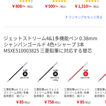
￥808～
￥500～
￥1,310～
（税込）
（税込）
（税込）
ランキングをもっと見る
ジェットストリーム4&1多機能ペン 0.38mm
シャンパンゴールド 4色+シャープ 3本
MSXE510003825 三菱鉛筆に対応する替芯
三菱鉛筆uni ジェット
三菱鉛筆uni ジェット
三菱鉛筆uni ジェット
三菱鉛筆u
ストリーム多色・多機
ストリーム多色・多機
ストリーム多色・多機
ストリー
能用替芯 紙パッ…
能用替芯 紙パッ…
能用替芯 紙パッ…
能用替芯
￥85
￥758
￥85
（税込）
（税込）
（税込）