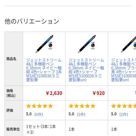
他のバリエーション
商品名
ジェットストリーム
ジェットストリーム
ジェットスト
4&1 多機能ペン
4&1 多機能ペン
4&1 多機能ペ
0.38mm ネイビー軸
0.38mm ネイビー軸
0.38mm ブ
紺 4色+シャープ 3本
紺 4色+シャープ
黒 4色+シャ
MSXE5100038.9 三
MSXE5100038.9 三
MSXE510003
菱鉛筆
菱鉛筆uni
菱鉛筆uni
価格
￥2,630
￥920
(税込)
評価
5.0
5.0
5.0
（
5件
）
（
5件
）
（
2件
）
1セット（3本：1本
1本
1本
販売単位
×3）