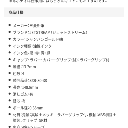
あるボディは仕事用にはもちろんギフトにもおすすめです。
商品仕様
メーカー：三菱鉛筆
ブランド：JETSTREAM（ジェットストリーム）
カラー：シャンパンゴールド軸
インク種類：油性インク
インク色：黒・赤・青・緑
キャップ・ラバー・カバー・グリップ（付）：ラバーグリップ付
軸径：13.7mm
色数：4
替芯品番：SXR-80-38
長さ：148.8mm
消しゴム：有
替芯：有
ボール径：0.38mm
材質：先軸：真鍮＋メッキ ラバーグリップ付、後軸：ABS樹脂＋
塗装、クリップ：SK材
内容：4色+シャープ