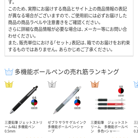
す。
このため、実際にお届けする商品とサイト上の商品情報の表記
が異なる場合がございますので、ご使用前には必ずお届けした
商品の商品ラベルや注意書きをご確認ください。
さらに詳細な商品情報が必要な場合は、メーカー等にお問い合
わせください。
また、販売単位における「セット」表記は、箱でのお届けをお約束
するものではありません。あらかじめご了承ください。
多機能ボールペンの売れ筋ランキング
三菱鉛筆 ジェットストリ
ゼブラ サラサ ゲルインク
三菱鉛筆 ジェットスト
三
ーム4&1 多機能ペン
多機能ボールペン+シャ
リーム 多機能ボールペ
ー
0.5mm
ープ
ン 多色+シャー…
0.