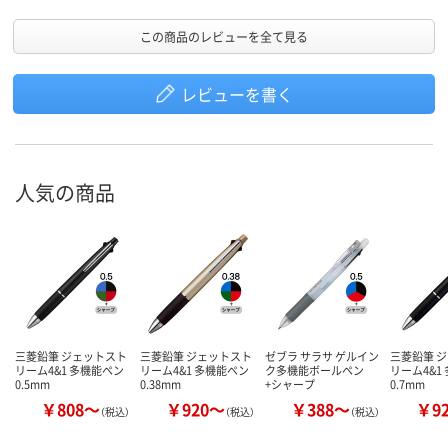
この商品のレビューを全て見る
レビューを書く
人気の商品
三菱鉛筆 ジェットスト
三菱鉛筆 ジェットスト
ゼブラ サラサ ゲルイン
三菱鉛筆 
リーム4&1 多機能ペン
リーム4&1 多機能ペン
ク多機能ボールペン
リーム4&1
0.5mm
0.38mm
+シャープ
0.7mm
￥808～
￥920～
￥388～
￥9
（税込）
（税込）
（税込）