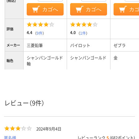
(税込)
カゴへ
カゴへ
カ
評価
4.4
4.0
（
9件
）
（
1件
）
三菱鉛筆
パイロット
ゼブラ
メーカー
シャンパンゴールド
シャンパンゴールド
金
軸色
軸
0.38mm
0.7mm
0.7mm
ボール径
インク種
油性インク
アクロインキ
油性
レビュー（9件）
類
黒・赤・青・緑
黒・赤・青・緑
黒・青・赤・緑
インク色
13.7mm
14.1mm
14mm
軸径
2024年9月4日
匿名様
レビューランク
S
(682ポイント)