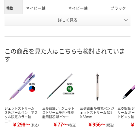
ネイビー軸
ネイビー軸
ブラック
軸色
お申込番
詳しく見る
J478141
J304322
EE74017
号
あり
あり
あり
在庫
8月8日（土）
8月8日（土）
8月8日（土）
お届け日
この商品を見た人はこちらも検討されていま
す
数量
数量
数量
カゴへ
カゴへ
カ
ジェットストリーム
三菱鉛筆uni ジェット
三菱鉛筆 多機能ペン ジ
三菱鉛筆 
３色ボールペン アス
ストリーム多色・多機
ェットストリーム4&1
リーム ボー
クル限定カラー軸
能用替芯 紙パッ…
0.38mm
トピンク軸 
三…
￥298～
￥77～
￥956～
￥
（税込）
（税込）
（税込）