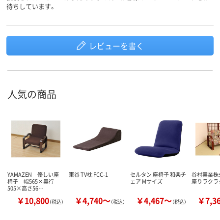
待ちしています。
レビューを書く
人気の商品
YAMAZEN 優しい座
東谷 TV枕 FCC-1
セルタン 座椅子 和楽チ
谷村実業株
椅子 幅565×奥行
ェア Mサイズ
座りラクラ
505×高さ56…
￥10,800
￥4,740～
￥4,467～
￥7,3
（税込）
（税込）
（税込）