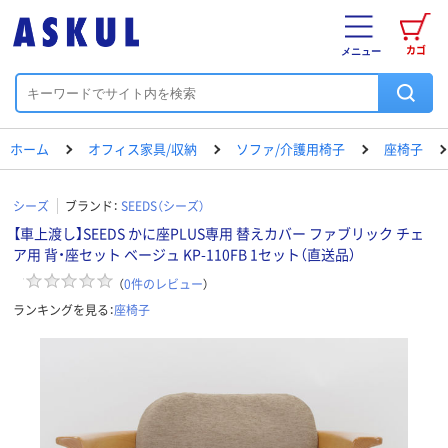
カゴ
メニュー
ホーム
オフィス家具/収納
ソファ/介護用椅子
座椅子
シーズ
ブランド：
SEEDS（シーズ）
【車上渡し】SEEDS かに座PLUS専用 替えカバー ファブリック チェ
ア用 背・座セット ベージュ KP-110FB 1セット（直送品）
（
0
件のレビュー
）
ランキングを見る：
座椅子