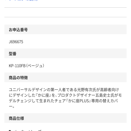
お申込番号
J696675
型番
KP-110FB（ベージュ）
商品の特徴
ユニバーサルデザインの第一人者である光野有次氏が高齢者向け
にデザインした『かに座』を、プロダクトデザイナー五島史士氏がモ
デルチェンジして生まれたチェア『かに座PLUS』専用の替えカバ
ー。
商品仕様