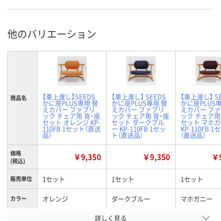
他のバリエーション
【車上渡し】SEEDS
【車上渡し】 SEEDS
【車上渡し】 S
商品名
かに座PLUS専用 替
かに座PLUS専用 替
かに座PLUS
えカバー ファブリ
えカバー ファブリ
えカバー フ
ック チェア用 背・座
ック チェア用 背・座
ック チェア用
セット オレンジ KP-
セット ダークブル
セット マホ
110FB 1セット（直送
ー KP-110FB 1セッ
KP-110FB 
品）
ト（直送品）
（直送品）
価格
￥9,350
￥9,350
￥9
(税込)
1セット
1セット
1セット
販売単位
オレンジ
ダークブルー
マホガニー
カラー
お申込番
詳しく見る
J696673
J696674
J696676