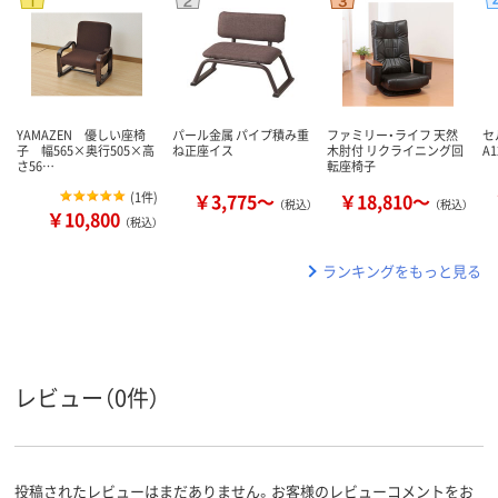
YAMAZEN 優しい座椅
パール金属 パイプ積み重
ファミリー・ライフ 天然
セ
子 幅565×奥行505×高
ね正座イス
木肘付 リクライニング回
A1
さ56…
転座椅子
(
1件
)
￥3,775～
￥18,810～
（税込）
（税込）
￥10,800
（税込）
ランキングをもっと見る
レビュー（0件）
投稿されたレビューはまだありません。お客様のレビューコメントをお