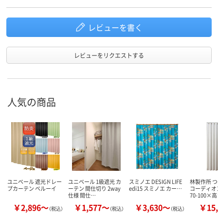
レビューを書く
レビューをリクエストする
人気の商品
ユニベール 遮光ドレー
ユニベール 1級遮光 カ
スミノエ DESIGN LIFE
林製作所 
プカーテン ベルーイ
ーテン 間仕切り 2way
edi15 スミノエ カー…
コーディオ
仕様 間仕…
70-100×
￥2,896～
￥1,577～
￥3,630～
￥15,
（税込）
（税込）
（税込）