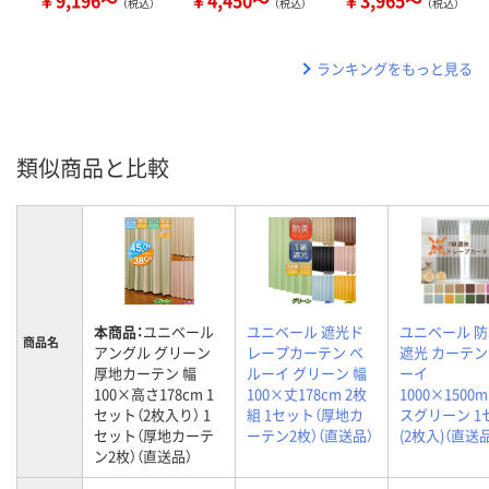
￥9,196～
￥4,450～
￥3,965～
（税込）
（税込）
（税込）
ランキングをもっと見る
類似商品と比較
本商品：
ユニベール
ユニベール 遮光ド
ユニベール 防
商品名
アングル グリーン
レープカーテン ベ
遮光 カーテン
厚地カーテン 幅
ルーイ グリーン 幅
ーイ
100×高さ178cm 1
100×丈178cm 2枚
1000×1500
セット（2枚入り） 1
組 1セット（厚地カ
スグリーン 1
セット（厚地カーテ
ーテン2枚）（直送品）
(2枚入)（直送
ン2枚）（直送品）