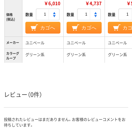
￥6,010
￥4,737
￥5
数量
数量
数量
価格
(税込)
カゴへ
カゴへ
カ
ユニベール
ユニベール
ユニベール
メーカー
カラーグ
グリーン系
グリーン系
グリーン系
ループ
ポリエステル100％
ポリエステル100％
ポリエステル
材質
レビュー（0件）
投稿されたレビューはまだありません。お客様のレビューコメントをお
待ちしています。