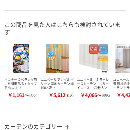
この商品を見た人はこちらも検討されていま
す
虫コナーズ ベランダ用
ユニベール アングル グ
ユニベール ミラーレ
ユニベール 
／玄関用 吊るすタイプ
リーン 厚地カーテン 幅
ースカーテン ベルー
音 形状記憶
窓 虫よけ プ…
100×高さ…
イレース ＜2枚入＞
ーテン ク
￥1,161～
￥5,612
￥4,066～
￥4,4
（税込）
（税込）
（税込）
カーテンのカテゴリー