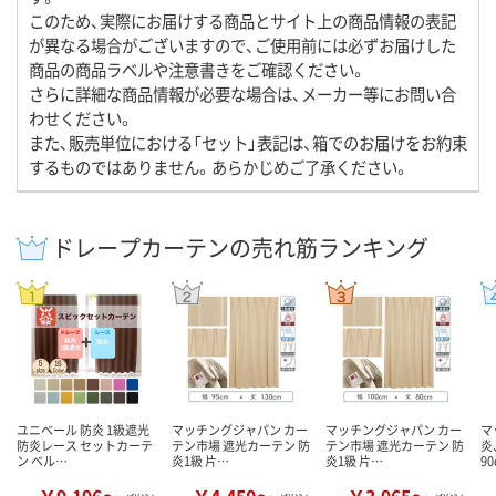
このため、実際にお届けする商品とサイト上の商品情報の表記
が異なる場合がございますので、ご使用前には必ずお届けした
商品の商品ラベルや注意書きをご確認ください。
さらに詳細な商品情報が必要な場合は、メーカー等にお問い合
わせください。
また、販売単位における「セット」表記は、箱でのお届けをお約束
するものではありません。あらかじめご了承ください。
ドレープカーテンの売れ筋ランキング
ユニベール 防炎 1級遮光
マッチングジャパン カー
マッチングジャパン カー
マ
防炎レース セットカーテ
テン市場 遮光カーテン 防
テン市場 遮光カーテン 防
炎
ン ベル…
炎1級 片…
炎1級 片…
9