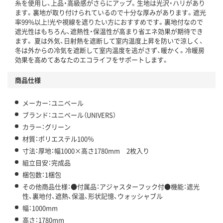
糸を使用し、上品・高級感がさらにアップ。生地は光沢・ハリがあり
ます。裏地が取り付けられているので十分な厚みがあります。遮光
率99%以上!光や視線を遮りたい方におすすめです。裏地付なので
遮光性はもちろん、遮熱性・保温性が高まり省エネ効果が期待でき
ます。 夏は外気、日射熱を遮断して室内温度上昇を防いで涼しく、
冬は外からの冷気を遮断して室内温度を逃がさず、暖かく。冷暖房
効果を高めてあなたのエコライフをサポートします。
商品仕様
メーカー：ユニベール
ブランド：ユニベール（UNIVERS）
カラー：グリーン
材質：ポリエステル100％
寸法：厚地：幅1000×高さ1780mm 2枚入り
組立目安：完成品
梱包数：1梱包
その他商品仕様：●付属品：アジャスターフック付●機能：遮光
性、裏地付、遮熱、保温、形状記憶、ウォッシャブル
幅：1000mm
高さ：1780mm