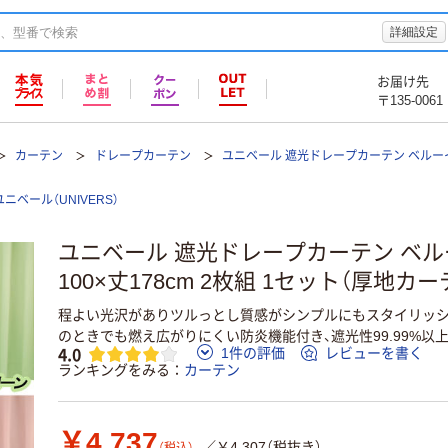
詳細設定
お届け先
〒135-0061
カーテン
ドレープカーテン
ユニベール 遮光ドレープカーテン ベルー
ユニベール（UNIVERS）
ユニベール 遮光ドレープカーテン ベル
100×丈178cm 2枚組 1セット（厚地カ
程よい光沢がありツルっとし質感がシンプルにもスタイリッシ
のときでも燃え広がりにくい防炎機能付き、遮光性99.99%以
4.0
1件の評価
レビューを書く
ランキングをみる
カーテン
￥4,737
／￥4,307（税抜き）