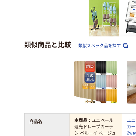
類似商品と比較
類似スペック品を探す
本商品：
ユニベール
ユニ
商品名
遮光ドレープカーテ
カー
ン ベルーイ ベージュ
2w