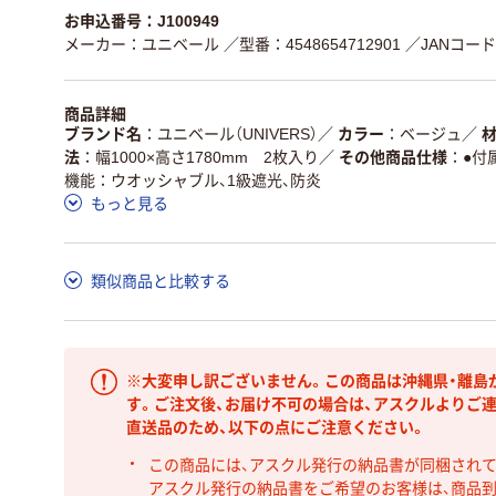
お申込番号：J100949
メーカー：ユニベール
／型番：4548654712901
／JANコード：
商品詳細
ブランド名
ユニベール（UNIVERS）
／
カラー
ベージュ
／
法
幅1000×高さ1780mm 2枚入り
／
その他商品仕様
●付
機能：ウオッシャブル、1級遮光、防炎
もっと見る
類似商品と比較する
※大変申し訳ございません。この商品は沖縄県・離島
す。ご注文後、お届け不可の場合は、アスクルよりご
直送品のため、以下の点にご注意ください。
この商品には、アスクル発行の納品書が同梱され
アスクル発行の納品書をご希望のお客様は、商品到