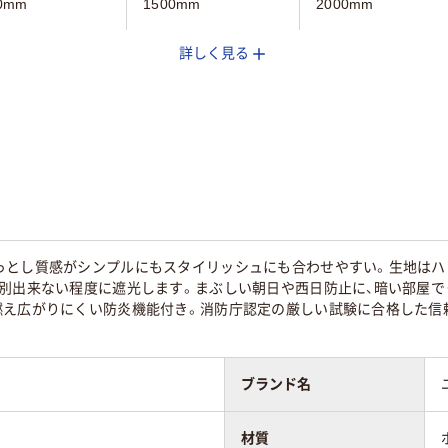
0mm
1500mm
2000mm
詳しく見る
ー系
ホワイト系
ホワイト系
エステル
ポリエステル100％
とし質感がシンプルにもスタイリッシュにも合わせやすい。生地はハリが
織別出来ない程度に遮光します。まぶしい朝日や西日防止に、暗い部屋で
燃え広がりにくい防炎機能付き。消防庁認定の厳しい試験に合格した信
ブランド名
材質