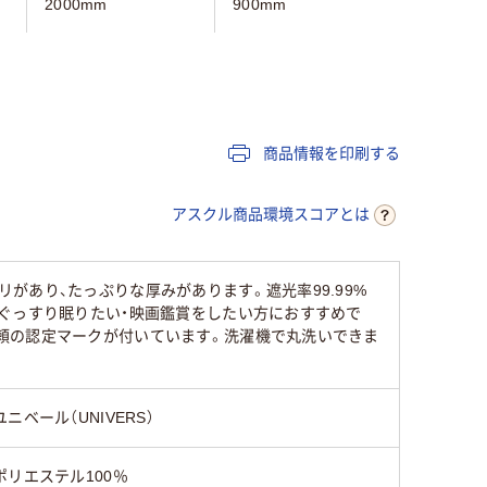
2000mm
900mm
1000mm
ブルー系
ベージュ系
ベージュ
ポリエステル100%
ポリスエ
商品情報を印刷する
アスクル商品環境スコアとは
あり、たっぷりな厚みがあります。遮光率99.99%
ぐっすり眠りたい・映画鑑賞をしたい方におすすめで
頼の認定マークが付いています。洗濯機で丸洗いできま
ユニベール（UNIVERS）
ポリエステル100％