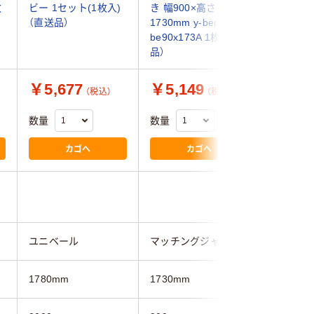
枚
ビー 1セット(1枚入)
き 幅900×高さ
サ 100×
（直送品）
1730mm y-ber-
V1361
be90x173A 1枚（直送
4549781
品）
￥5,677
￥5,149
￥2,8
（税込）
（税込）
数量
数量
数量
カゴへ
カゴへ
ユニベール
マッチングジャパン
スミノエ
1780mm
1730mm
1780mm