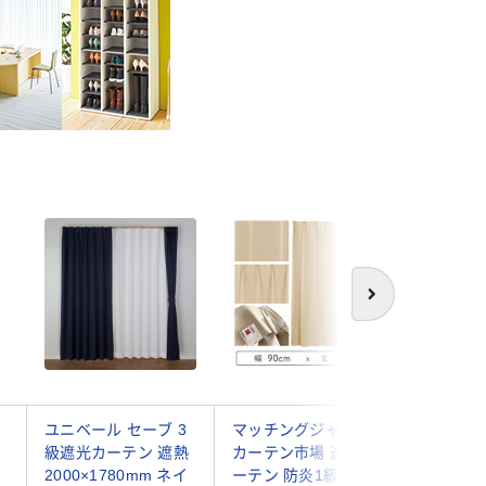
アウト
次へ
ユニベール セーブ 3
マッチングジャパン
【アウト
H
級遮光カーテン 遮熱
カーテン市場 遮光カ
ノエ デ
2000×1780mm ネイ
ーテン 防炎1級 片開
遮光カー