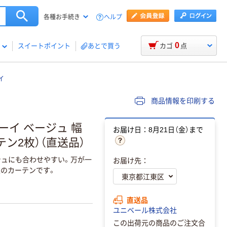
ヘルプ
各種お手続き
0
スイートポイント
あとで買う
カゴ
点
イ
商品情報を印刷する
ーイ ベージュ 幅
お届け日：8月21日（金）まで
ーテン2枚）（直送品）
ュにも合わせやすい。万が一
お届け先：
上のカーテンです。
直送品
ユニベール株式会社
この出荷元の商品のご注文合