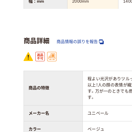
幅：mm
2000mm
140
カラーグループ
ベージュ系
グレ
材質
ポリエステル100％
ポリ
商品詳細
商品情報の誤りを報告
程よい光沢がありツルっ
以上！人の顔の表情が
商品の特徴
す。万が一のときでも
す。
メーカー名
ユニベール
カラー
ベージュ