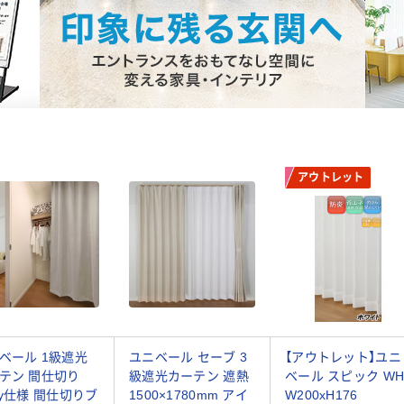
アウトレット
ベール 1級遮光
ユニベール セーブ 3
【アウトレット】ユニ
テン 間仕切り
級遮光カーテン 遮熱
ベール スピック W
ay仕様 間仕切りブ
1500×1780mm アイ
W200xH176