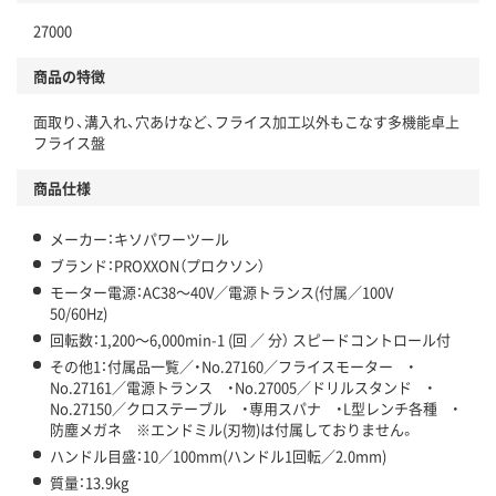
27000
商品の特徴
面取り、溝入れ、穴あけなど、フライス加工以外もこなす多機能卓上
フライス盤
商品仕様
メーカー：キソパワーツール
ブランド：PROXXON（プロクソン）
モーター電源：AC38～40V／電源トランス(付属／100V
50/60Hz)
回転数：1,200～6,000min-1 (回 ／ 分） スピードコントロール付
その他1：付属品一覧／・No.27160／フライスモーター ・
No.27161／電源トランス ・No.27005／ドリルスタンド ・
No.27150／クロステーブル ・専用スパナ ・L型レンチ各種 ・
防塵メガネ ※エンドミル(刃物)は付属しておりません。
ハンドル目盛：10／100mm(ハンドル1回転／2.0mm)
質量：13.9kg