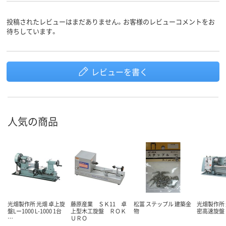
投稿されたレビューはまだありません。お客様のレビューコメントをお
待ちしています。
レビューを書く
人気の商品
光畑製作所 光畑 卓上旋
藤原産業 ＳＫ11 卓
松冨 ステップル 建築金
光畑製作所 
盤Lー1000 L-1000 1台
上型木工旋盤 ＲＯＫ
物
密高速旋盤
…
ＵＲＯ