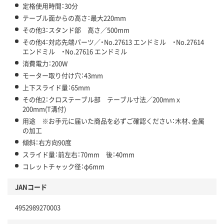
定格使用時間：30分
テーブル面からの高さ：最大220mm
その他3：スタンド部 高さ／500mm
その他4：対応先端パーツ／・No.27613 エンドミル ・No.27614
エンドミル ・No.27616 エンドミル
消費電力：200W
モーター取り付け穴：43mm
上下スライド量：65mm
その他2：クロステーブル部 テーブル寸法／200mmｘ
200mm(T溝付)
用途 ※お手元に届いた商品を必ずご確認ください：木材、金属
の加工
傾斜：右方向90度
スライド量：前左右：70mm 後：40mm
コレットチャック径：φ6mm
JANコード
4952989270003