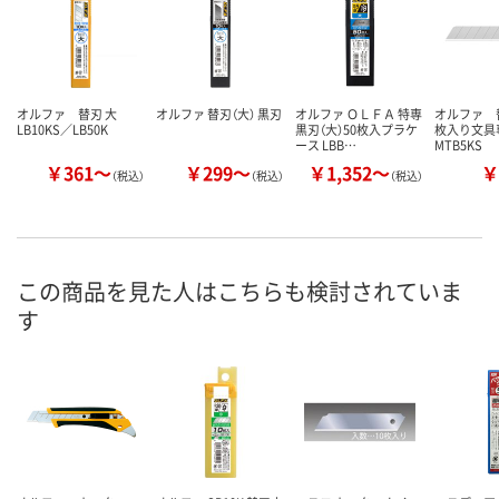
オルファ 替刃 大
オルファ 替刃（大） 黒刃
オルファ ＯＬＦＡ 特専
オルファ 替
LB10KS／LB50K
黒刃（大）50枚入プラケ
枚入り文
ース LBB…
MTB5KS
￥361～
￥299～
￥1,352～
￥
（税込）
（税込）
（税込）
この商品を見た人はこちらも検討されていま
す