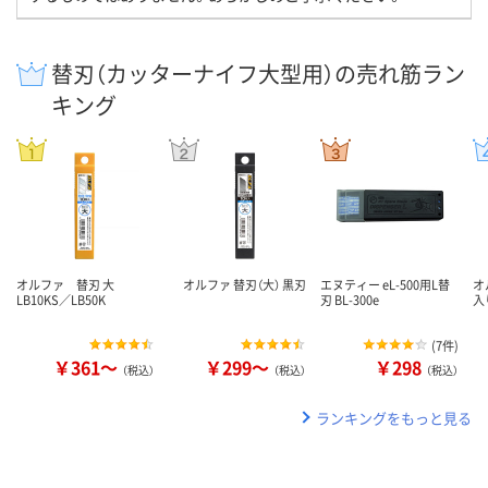
替刃（カッターナイフ大型用）の売れ筋ラン
キング
オルファ 替刃 大
オルファ 替刃（大） 黒刃
エヌティー eL-500用L替
オ
LB10KS／LB50K
刃 BL-300e
入
(
7件
)
￥361～
￥299～
￥298
（税込）
（税込）
（税込）
ランキングをもっと見る