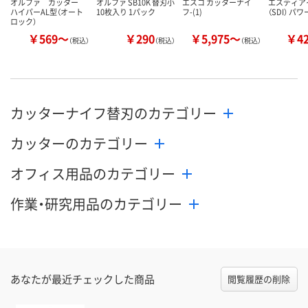
オルファ カッター
オルファ SB10K 替刃小
エスコ カッターナイ
エスディア
ハイパーAL型（オート
10枚入り 1パック
フ-(1)
（SDI） パ
ロック）
￥569～
￥290
￥5,975～
￥4
（税込）
（税込）
（税込）
カッターナイフ替刃のカテゴリー
カッターのカテゴリー
オフィス用品のカテゴリー
作業・研究用品のカテゴリー
あなたが最近チェックした商品
閲覧履歴の削除