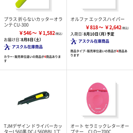
プラス 折らないカッターオラ
オルファ エックスハイパー
ンテ CU-300
￥818
￥2,642
￥546
￥1,582
入荷日：
8月10日（月）予定
お届け日：
8月8日（土）
アスクル在庫商品
アスクル在庫商品
商品タイプ・販売単位違いの商品が
4
商品あ
ります
カラー・販売単位違いの商品が
4
商品ありま
す
TJMデザイン ドライバーカッ
オート セラミックレターオー
ターL560黒 DC-L560BBL 1丁
プナー CLOー700C