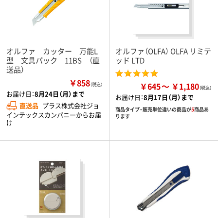
オルファ カッター 万能L
オルファ（OLFA） OLFA リミテ
型 文具パック 11BS （直
ッド LTD
送品）
￥858
￥645
￥1,180
（税込）
お届け日：
8月24日（月）まで
お届け日：
8月17日（月）まで
直送品
プラス株式会社ジョ
商品タイプ・販売単位違いの商品が
5
商品あ
インテックスカンパニーからお届
ります
け