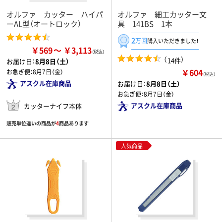
オルファ カッター ハイパ
オルファ 細工カッター文
ーAL型（オートロック）
具 141BS 1本
2
万回
購入いただきました！
￥569
￥3,113
（
）
14件
お届け日：
8月8日（土）
￥604
お急ぎ便：
8月7日（金）
（税込）
アスクル在庫商品
お届け日：
8月8日（土）
お急ぎ便：
8月7日（金）
アスクル在庫商品
カッターナイフ本体
販売単位違いの商品が
4
商品あります
人気商品