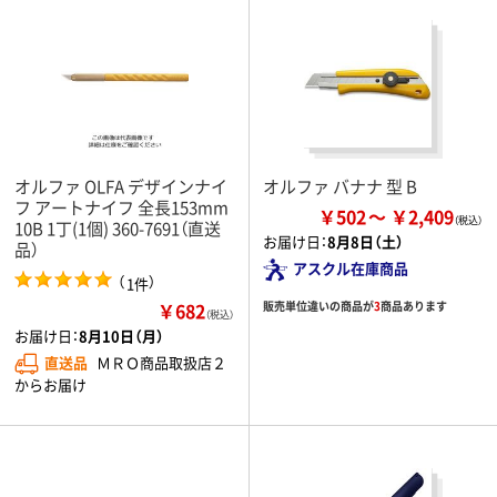
オルファ OLFA デザインナイ
オルファ バナナ 型 B
フ アートナイフ 全長153mm
￥502
￥2,409
10B 1丁(1個) 360-7691（直送
お届け日：
8月8日（土）
品）
アスクル在庫商品
（
）
1件
￥682
販売単位違いの商品が
3
商品あります
（税込）
お届け日：
8月10日（月）
直送品
ＭＲＯ商品取扱店２
からお届け