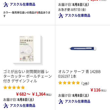
アスクル在庫商品
お届け日：
8月8日（土）
お急ぎ便：
8月7日（金）
カラー・販売単位違いの商品が
5
商品ありま
アスクル在庫商品
す
ゴミが出ない 封筒開封器 レ
オルファ サーフ 青 142BB
ターカッター ボールチェーン
016197 1本
付き デザインフィル
（
）
2件
￥116
（税込）
￥682
￥1,364
お届け日：
8月8日（土）
お届け日：
8月8日（土）
アスクル在庫商品
アスクル在庫商品