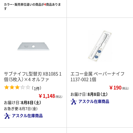
カラー・販売単位違いの商品が
4
商品ありま
す
サブナイフL型替刃 XB108S 1
エコー金属 ペーパーナイフ
個（5枚入）×4 オルファ
1137-002 1個
￥190
（
）
1件
（税込）
お届け日：
8月8日（土）
￥1,148
（税込）
アスクル在庫商品
お届け日：
8月8日（土）
お急ぎ便：
8月7日（金）
アスクル在庫商品