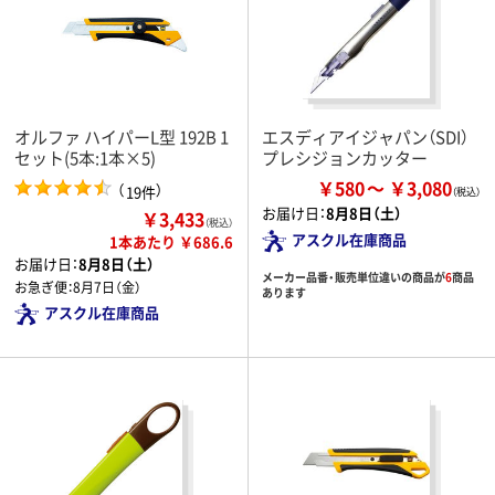
オルファ ハイパーL型 192B 1
エスディアイジャパン（SDI）
セット(5本:1本×5)
プレシジョンカッター
￥580
￥3,080
（
）
19件
お届け日：
8月8日（土）
￥3,433
（税込）
アスクル在庫商品
1本あたり ￥686.6
お届け日：
8月8日（土）
メーカー品番・販売単位違いの商品が
6
商品
お急ぎ便：
8月7日（金）
あります
アスクル在庫商品