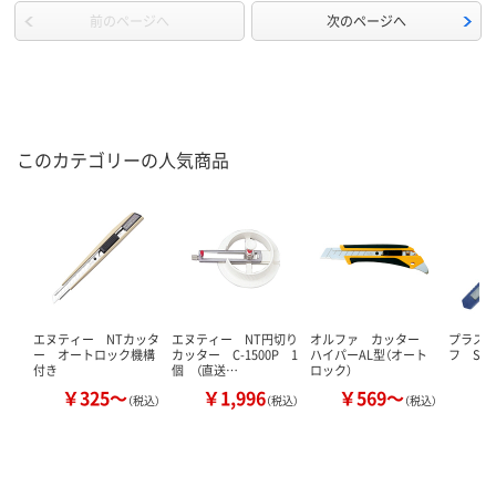
前のページへ
次のページへ
このカテゴリーの人気商品
エヌティー NTカッタ
エヌティー NT円切り
オルファ カッター
プラス
ー オートロック機構
カッター C-1500P 1
ハイパーAL型（オート
フ S
付き
個 （直送…
ロック）
￥325～
￥1,996
￥569～
（税込）
（税込）
（税込）