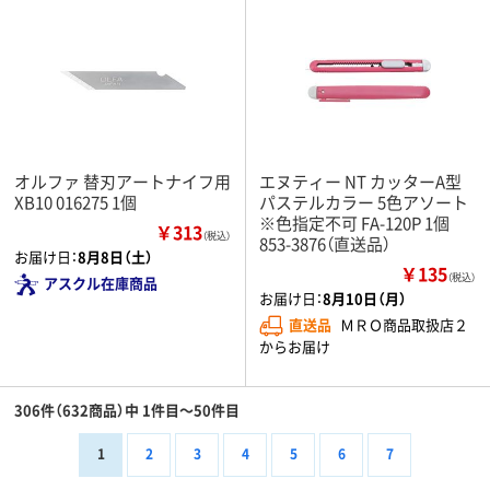
オルファ 替刃アートナイフ用
エヌティー NT カッターA型
XB10 016275 1個
パステルカラー 5色アソート
※色指定不可 FA-120P 1個
￥313
（税込）
853-3876（直送品）
お届け日：
8月8日（土）
￥135
（税込）
アスクル在庫商品
お届け日：
8月10日（月）
直送品
ＭＲＯ商品取扱店２
からお届け
306件（632商品）中 1件目～50件目
1
2
3
4
5
6
7