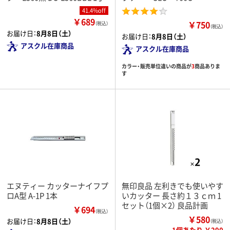
41.4%off
￥689
￥750
（税込）
（税込）
お届け日：
8月8日（土）
お届け日：
8月8日（土）
アスクル在庫商品
アスクル在庫商品
カラー・販売単位違いの商品が
3
商品ありま
す
エヌティー カッターナイフプ
無印良品 左利きでも使いやす
ロA型 A-1P 1本
いカッター 長さ約１３ｃｍ 1
セット（1個×2） 良品計画
￥694
（税込）
￥580
お届け日：
8月8日（土）
（税込）
1個あたり ￥290