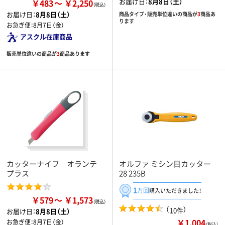
お届け日：
8月8日（土）
￥483
￥2,250
お届け日：
8月8日（土）
商品タイプ・販売単位違いの商品が
3
商品あ
ります
お急ぎ便：
8月7日（金）
アスクル在庫商品
販売単位違いの商品が
3
商品あります
カッターナイフ オランテ
オルファ ミシン目カッター
プラス
28 235B
1
万回
購入いただきました！
￥579
￥1,573
（
）
10件
お届け日：
8月8日（土）
￥1,004
お急ぎ便：
8月7日（金）
（税込）