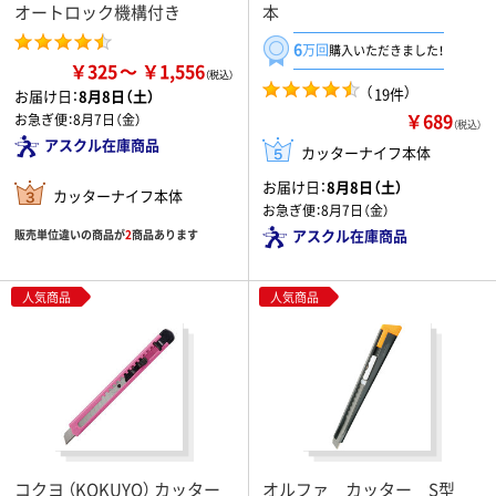
オートロック機構付き
本
6
万回
購入いただきました！
￥325
￥1,556
（
）
19件
お届け日：
8月8日（土）
￥689
お急ぎ便：
8月7日（金）
（税込）
アスクル在庫商品
カッターナイフ本体
お届け日：
8月8日（土）
カッターナイフ本体
お急ぎ便：
8月7日（金）
アスクル在庫商品
販売単位違いの商品が
2
商品あります
人気商品
人気商品
コクヨ （KOKUYO） カッター
オルファ カッター S型