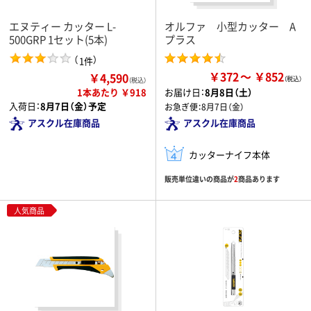
エヌティー カッター L-
オルファ 小型カッター A
500GRP 1セット(5本)
プラス
（
）
1件
￥372
￥852
￥4,590
（税込）
1本あたり ￥918
お届け日：
8月8日（土）
入荷日：
8月7日（金）予定
お急ぎ便：
8月7日（金）
アスクル在庫商品
アスクル在庫商品
カッターナイフ本体
販売単位違いの商品が
2
商品あります
人気商品