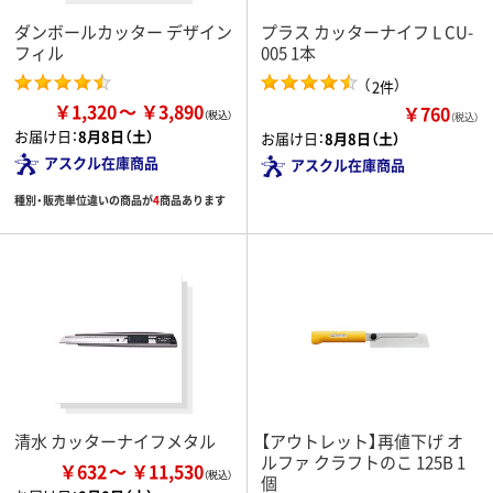
ダンボールカッター デザイン
プラス カッターナイフ L CU-
フィル
005 1本
（
）
2件
￥1,320
￥3,890
￥760
（税込）
お届け日：
8月8日（土）
お届け日：
8月8日（土）
アスクル在庫商品
アスクル在庫商品
種別・販売単位違いの商品が
4
商品あります
清水 カッターナイフメタル
【アウトレット】再値下げ オ
ルファ クラフトのこ 125B 1
￥632
￥11,530
個