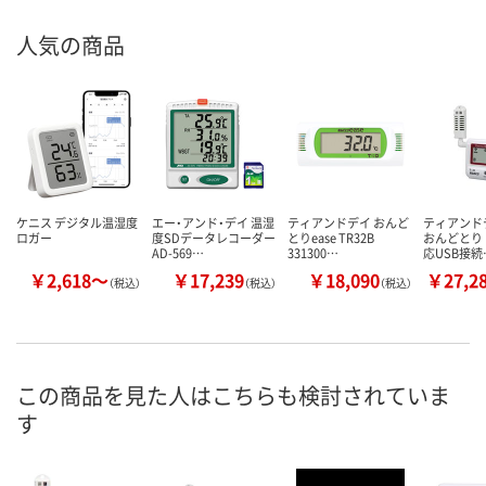
人気の商品
ケニス デジタル温湿度
エー・アンド・デイ 温湿
ティアンドデイ おんど
ティアンドデ
ロガー
度SDデータレコーダー
とりease TR32B
おんどとり
AD-569…
331300…
応USB接続
￥2,618～
￥17,239
￥18,090
￥27,2
（税込）
（税込）
（税込）
この商品を見た人はこちらも検討されていま
す