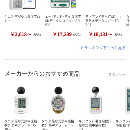
ケニス デジタル温湿度ロ
エー・アンド・デイ 温湿度
ティアンドデイ（T&D） 小
カ
ガー
SDデータレコーダー AD-
型防水データロガー TR
ガ
569…
TDT…
0
￥2,618～
￥17,239
￥18,131～
（税込）
（税込）
（税込）
ランキングをもっと見る
メーカーからのおすすめ商品
スポンサー
タニタ 黒球式熱中症指
タニタ 黒球式熱中症指
キングジム 暑さ指数計
キングジ
数計 熱中アラーム TC-
数計 熱中アラーム TT-
黒球式 熱中症指数計
小型 白 NT
30…
56…
JIS…