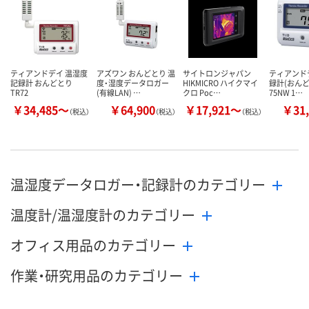
ティアンドデイ 温湿度
アズワン おんどとり 温
サイトロンジャパン
ティアンド
記録計 おんどとり
度・湿度データロガー
HIKMICRO ハイクマイ
録計(おんどと
TR72
(有線LAN) …
クロ Poc…
75NW 1…
￥34,485～
￥64,900
￥17,921～
￥31,
（税込）
（税込）
（税込）
温湿度データロガー・記録計のカテゴリー
温度計/温湿度計のカテゴリー
オフィス用品のカテゴリー
作業・研究用品のカテゴリー