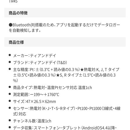
TR45
商品の特徴
●Bluetooth(R)搭載のため、アプリを起動するだけでデータロガー
を自動検知します。
商品仕様
メーカー：ティアンドデイ
ブランド：ティアンドデイ（T&D）
主な精度：Pt：±（0.3℃ + 読み値の0.3 %）★熱電対:K, J, T タイプ
±（0.5℃+読み値の0.3 %）★S, R タイプ±（1.5℃+読み値の0.3
%）
商品タイプ：熱電対・温度Ptセンサ対応 温度1ch
測定範囲：ー199～＋1760℃
サイズ：47×26.5×62mm
センサー：熱電対（K・J・T・S・Rタイプ）・Pt100・Pt1000（3線式・4線
式）対応
チャンネル数：温度1ch
データ収集：スマートフォン・タブレット（AndroidOS4.4以降・