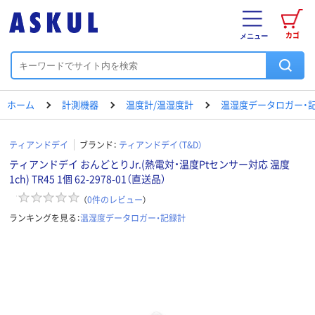
カゴ
メニュー
ホーム
計測機器
温度計/温湿度計
温湿度データロガー・
ティアンドデイ
ブランド：
ティアンドデイ（T&D）
ティアンドデイ おんどとりJr.(熱電対・温度Ptセンサー対応 温度
1ch) TR45 1個 62-2978-01（直送品）
（
0
件のレビュー
）
ランキングを見る：
温湿度データロガー・記録計