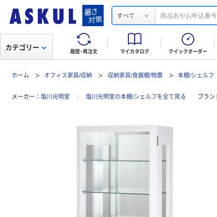
すべて
カテゴリー
履歴・再注文
マイカタログ
クイックオーダー
ホーム
オフィス家具/収納
収納家具/食器棚/物置
本棚/シェルフ
メーカー
塩川光明堂
塩川光明堂の本棚/シェルフを全て見る
ブラン