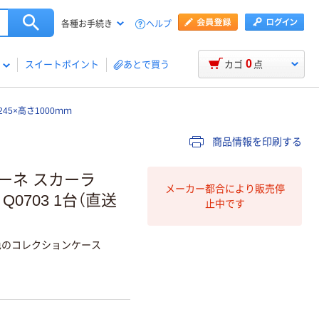
ヘルプ
各種お手続き
0
スイートポイント
あとで買う
カゴ
点
5×高さ1000ｍｍ
商品情報を印刷する
ーネ スカーラ
メーカー都合により販売停
 Q0703 1台（直送
止中です
色のコレクションケース