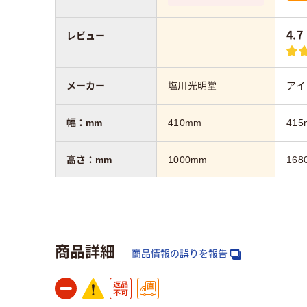
4.7
レビュー
メーカー
塩川光明堂
アイ
幅：mm
410mm
415
高さ：mm
1000mm
168
奥行：mm
245mm
290
カラーグループ
ホワイト系
ホワ
商品詳細
商品情報の誤りを報告
質量
14.5kg
約15