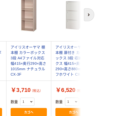
次へ
棚
アイリスオーヤマ 棚
アイリスオーヤマ 棚
カラーボ
ボ
本棚 カラーボックス
本棚 扉付き カラーボ
棚2段 N
3段 A4ファイル対応
ックス 3段 収納ボッ
幅418×
幅415×奥行290×高さ
クス 幅415×奥行
590mm 9
1015mm ナチュラル
290×高さ880mm オ
不二貿易
CX-3F
フホワイト CX-33D
￥3,710
￥6,520
￥2,8
（税込）
（税込）
数量
数量
数量
カゴへ
カゴへ