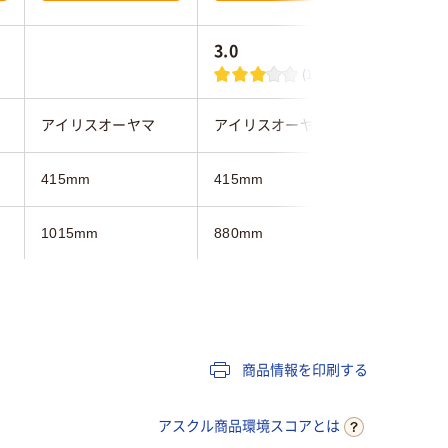
3.0
(1)
アイリスオーヤマ
アイリスオーヤマ
不二貿易
415mm
415mm
418mm
1015mm
880mm
590mm
290mm
290mm
290mm
ライト木目系
ホワイト系
ナチュラ
商品情報を印刷する
約10kg
約12kg
6kg
アスクル商品環境スコアとは