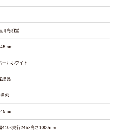
塩川光明堂
245mm
パールホワイト
完成品
1梱包
245mm
幅410×奥行245×高さ1000mm