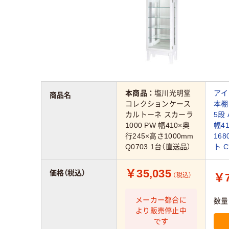
本商品：
塩川光明堂
アイ
商品名
コレクションケース
本棚
カルトーネ スカーラ
5段
1000 PW 幅410×奥
幅4
行245×高さ1000mm
16
Q0703 1台（直送品）
ト C
￥35,035
価格（税込）
￥7
（税込）
メーカー都合に
数量
より販売停止中
です