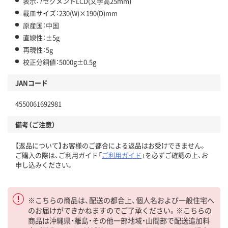
表示：7セグメントLCD(文字高25mm)
載皿サイズ：230(W)×190(D)mm
原産国：中国
直線性：±5g
再現性：5g
校正分銅値：5000g±0.5g
JANコード
4550061692981
備考（ご注意）
【返品について】お客様のご都合による返品はお受けできません。
ご購入の際は、ご利用ガイド「
ご利用ガイド
」を必ずご確認の上、お
申し込みください。
※こちらの商品は、配送の都合上、個人名および一般住宅へ
のお届けができかねますのでご了承ください。※こちらの
商品は沖縄県・離島・その他一部地域・山間部で配送追加料