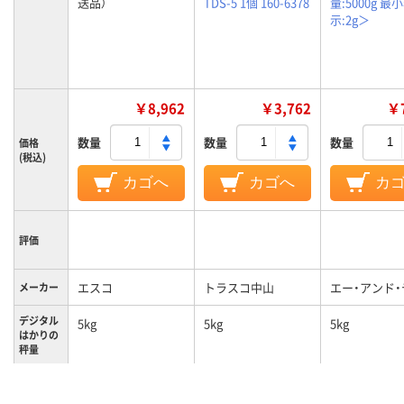
送品）
TDS-5 1個 160-6378
量:5000g 最
示:2g＞
￥8,962
￥3,762
￥7
数量
数量
数量
価格
(税込)
カゴへ
カゴへ
カ
評価
エスコ
トラスコ中山
エー・アンド・
メーカー
デジタル
5kg
5kg
5kg
はかりの
秤量