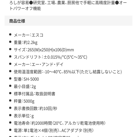
ろしが容易●研究室、工場、農業、厨房他で手軽に高精度計量●オー
トパワーオフ機能
商品仕様
メーカー：エスコ
重量：約2.2kg
サイズ：265(W)x250(H)x106(D)mm
スパンドリフト：±0.015%/℃(5℃～35℃)
メーカー：エー・アンド・デイ
使用温湿度範囲：-10～40℃、85%以下(ただし結露しないこと)
型番：SH-5000
最小目盛：2g
標準付属品：取扱説明書
秤量：5000g
表示書換回数：約10回/秒
表示単位：g
電池寿命：約2000時間（20℃、アルカリ乾電池使用時）
電源：単1電池×4個（別売）、ACアダプタ（別売）