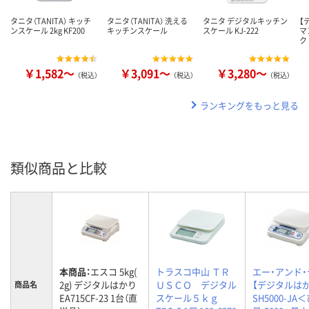
タニタ（TANITA） キッチ
タニタ（TANITA） 洗える
タニタ デジタルキッチン
【
ンスケール 2kg KF200
キッチンスケール
スケール KJ-222
マ
ク
￥1,582～
￥3,091～
￥3,280～
（税込）
（税込）
（税込）
ランキングをもっと見る
類似商品と比較
本商品：
エスコ 5kg(
トラスコ中山 ＴＲ
エー・アンド・
2g) デジタルはかり
ＵＳＣＯ デジタル
【デジタルは
商品名
EA715CF-23 1台（直
スケール５ｋｇ
SH5000-JA