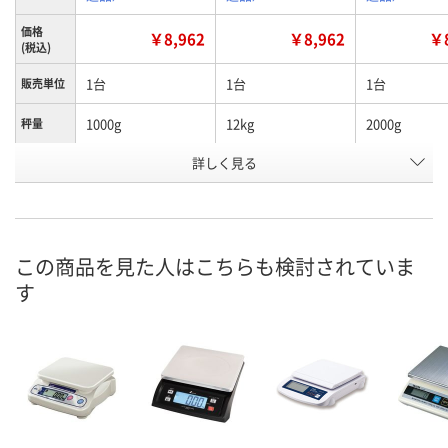
価格
￥8,962
￥8,962
￥8
(税込)
1台
1台
1台
販売単位
1000g
12kg
2000g
秤量
お申込番
詳しく見る
JX11801
JA29069
JX11802
号
わずか
わずか
あり
在庫
8月24日（月）まで
8月24日（月）まで
8月24日（月）
お届け日
この商品を見た人はこちらも検討されていま
す
数量
数量
数量
カゴへ
カゴへ
カ