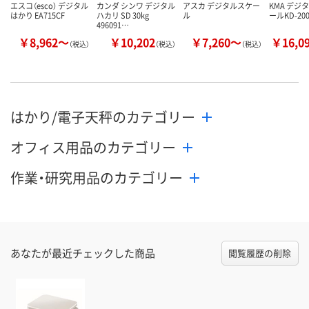
エスコ（esco） デジタル
カンダ シンワ デジタル
アスカ デジタルスケー
KMA デジ
はかり EA715CF
ハカリ SD 30kg
ル
ールKD-20
496091…
￥8,962～
￥10,202
￥7,260～
￥16,0
（税込）
（税込）
（税込）
はかり/電子天秤のカテゴリー
オフィス用品のカテゴリー
作業・研究用品のカテゴリー
あなたが最近チェックした商品
閲覧履歴の削除