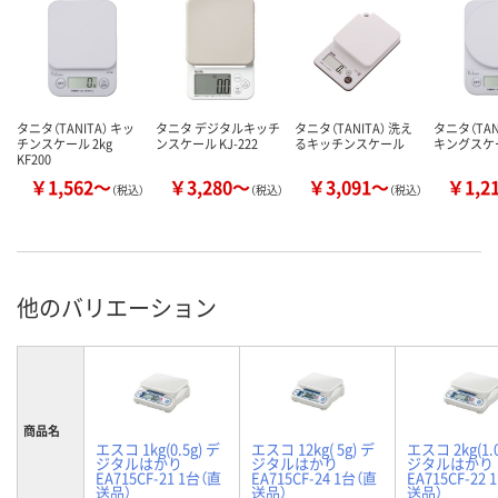
タニタ（TANITA） キッ
タニタ デジタルキッチ
タニタ（TANITA） 洗え
タニタ（TAN
チンスケール 2kg
ンスケール KJ-222
るキッチンスケール
キングスケ
KF200
￥1,562～
￥3,280～
￥3,091～
￥1,2
（税込）
（税込）
（税込）
他のバリエーション
商品名
エスコ 1kg(0.5g) デ
エスコ 12kg( 5g) デ
エスコ 2kg(1.
ジタルはかり
ジタルはかり
ジタルはかり
EA715CF-21 1台（直
EA715CF-24 1台（直
EA715CF-22
送品）
送品）
送品）