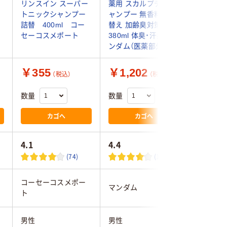
リンスイン スーパー
薬用 スカルプデオシ
らない薬
トニックシャンプー
ャンプー 無香料 詰め
ー スム
詰替 400ml コー
替え 加齢臭対策
ュ エク
浄
セーコスメポート
380ml 体臭・汗臭 マ
本体 400
ンダム（医薬部外品）
ワックス
￥355
￥1,202
￥1,0
（税込）
（税込）
数量
数量
数量
カゴへ
カゴへ
4.1
4.4
4.3
(74)
(19)
コーセーコスメポー
マンダム
花王
ト
男性
男性
男性用