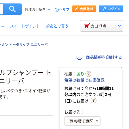
ヘルプ
各種お手続き
0
スイートポイント
あとで買う
カゴ
点
ォーメン トータルケア ユニリーバ
商品情報を印刷する
カルプシャンプー ト
在庫：
あり
ユニリーバ
希望の数量で在庫確認
お届け日：今から
16時間11
し、ベタつき・ニオイ・乾燥が
分以内
のご注文で、
8月2日
です。
（日）
にお届け
お届け先：