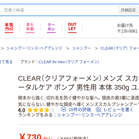
詳細設定
お届け先
〒135-0061
シャンプー・リンス・ヘアアレンジ
シャンプー
CLEAR（クリア） フ
全て見る
ブランド
CLEAR for men（クリア フォーメン）
CLEAR（クリアフォーメン）メンズ ス
ータルケア ポンプ 男性用 本体 350g 
根本から強く、切れ毛を防ぐ健やかな髪へ。頭皮の奥3層に浸透
気にならない、健やかな頭皮へ導くメンズスカルプシャンプー
4.0
10件の評価
レビューを書く
ランキングをみる
シャンプー・リンス・ヘアアレンジ
￥730
／￥664（税抜き）