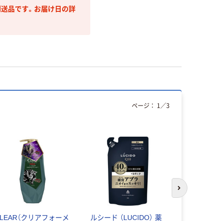
送品です。お届け日の詳
ページ：
1
／
3
次のスライド
CLEAR（クリアフォーメ
ルシード （LUCIDO） 薬
h&s sca