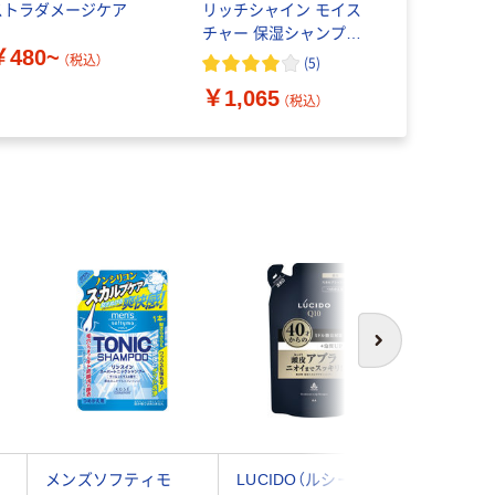
ストラダメージケア
リッチシャイン モイス
スリペア
チャー 保湿シャンプー
￥480~
￥110~
詰替 840g ユニリーバ
（税込）
(
5
)
￥1,065
（税込）
次へ
メンズソフティモ
LUCIDO（ルシード）
サクセス