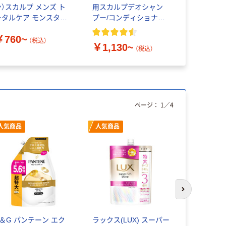
ン）スカルプ メンズ ト
用スカルプデオシャン
エス）スカル
ータルケア モンスター
プー/コンディショナー
ゆみ P&G
ハンター限定デザイン
加齢臭対策 メンズ 男性
￥760~
用 マンダム
（税込）
￥1,130~
￥700~
（税込）
ページ：
1
／
4
人気商品
人気商品
次のスライド
P＆G パンテーン エク
ラックス(LUX) スーパー
ネクサス 