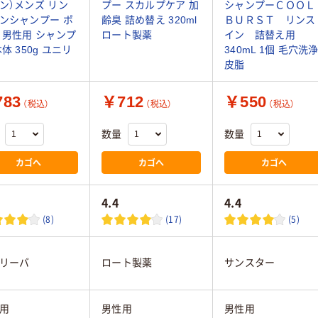
ン）メンズ リン
プー スカルプケア 加
シャンプーＣＯＯＬ
ンシャンプー ポ
齢臭 詰め替え 320ml
ＢＵＲＳＴ リンス
 男性用 シャンプ
ロート製薬
イン 詰替え用
本体 350g ユニリ
340mL 1個 毛穴洗
皮脂
83
￥712
￥550
（税込）
（税込）
（税込）
数量
数量
カゴへ
カゴへ
カゴへ
4.4
4.4
(8)
(17)
(5)
リーバ
ロート製薬
サンスター
用
男性用
男性用