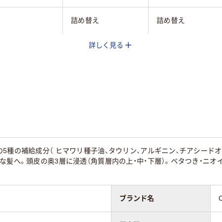
詰め替え
詰め替え
詳しく見る
g
320mL
340ｍｌ
5種の補給成分（ ヒマワリ種子油、タウリン、アルギニン、チアシード
な髪へ。頭皮の奥3層に浸透（角質層内の上・中・下層）。ベタつき・ニ
ブランド名