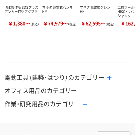
清水製作所 SDSプラス
マキタ 充電式ハンマ
マキタ 充電式ケレン
工機ホール
アンカー打込アダプタ
HM
HK
HiKOKI 
ー
シャンク …
￥1,380～
￥74,979～
￥62,595～
￥162,
（税込）
（税込）
（税込）
電動工具 (建築・はつり）のカテゴリー
オフィス用品のカテゴリー
作業・研究用品のカテゴリー