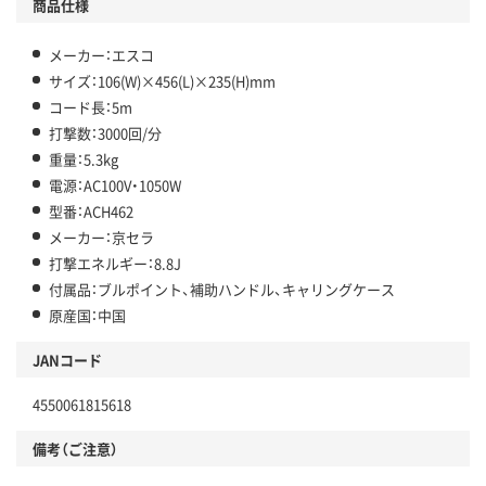
商品仕様
メーカー：エスコ
サイズ：106(W)×456(L)×235(H)mm
コード長：5m
打撃数：3000回/分
重量：5.3kg
電源：AC100V・1050W
型番：ACH462
メーカー：京セラ
打撃エネルギー：8.8J
付属品：ブルポイント、補助ハンドル、キャリングケース
原産国：中国
JANコード
4550061815618
備考（ご注意）