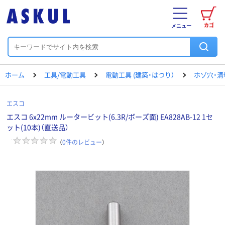
カゴ
メニュー
ホーム
工具/電動工具
電動工具 (建築・はつり）
ホゾ穴・溝
エスコ
エスコ 6x22mm ルータービット(6.3R/ボーズ面) EA828AB-12 1セ
ット(10本)（直送品）
（
0
件のレビュー
）