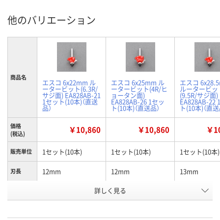
他のバリエーション
商品名
エスコ 6x22mm ル
エスコ 6x25mm ル
エスコ 6x28.
ータービット(6.3R/
ータービット(4R/ヒ
ルータービッ
サジ面) EA828AB-21
ョータン面)
(9.5R/サジ面)
1セット(10本)（直送
EA828AB-26 1セッ
EA828AB-22
品）
ト(10本)（直送品）
ト(10本)（直送
価格
￥10,860
￥10,860
￥10
(税込)
1セット(10本)
1セット(10本)
1セット(10本)
販売単位
12mm
12mm
13mm
刃長
お申込番
詳しく見る
JE66487
JE66490
JE66488
号
在庫