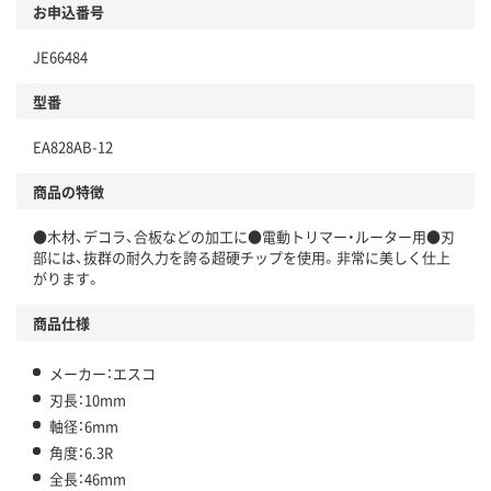
お申込番号
JE66484
型番
EA828AB-12
商品の特徴
●木材、デコラ、合板などの加工に●電動トリマー・ルーター用●刃
部には、抜群の耐久力を誇る超硬チップを使用。非常に美しく仕上
がります。
商品仕様
メーカー：エスコ
刃長：10mm
軸径：6mm
角度：6.3R
全長：46mm