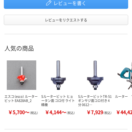
レビューを書く
レビューをリクエストする
人気の商品
エスコ（esco） ルーター
Sルータービット ヒョ
SルータービットTR-51
ルーター 
ビット EA828AB_2
ータン面 コロ付 ライト
ギンサジ面コロ付き 4
精機
分 0612…
￥5,700～
￥4,144～
￥7,929
￥44,4
（税込）
（税込）
（税込）