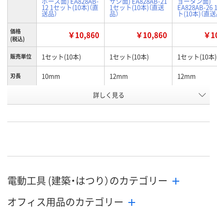
ボーズ面) EA828AB-
サジ面) EA828AB-21
ョータン面)
12 1セット(10本)（直
1セット(10本)（直送
EA828AB-26
送品）
品）
ト(10本)（直送
価格
￥10,860
￥10,860
￥10
(税込)
1セット(10本)
1セット(10本)
1セット(10本)
販売単位
10mm
12mm
12mm
刃長
お申込番
詳しく見る
JE66484
JE66487
JE66490
号
在庫
お届け日
在庫切れです
在庫切れです
在庫切れです
（次回入荷日未定）
（次回入荷日未定）
（次回入荷日未
電動工具 (建築・はつり）のカテゴリー
オフィス用品のカテゴリー