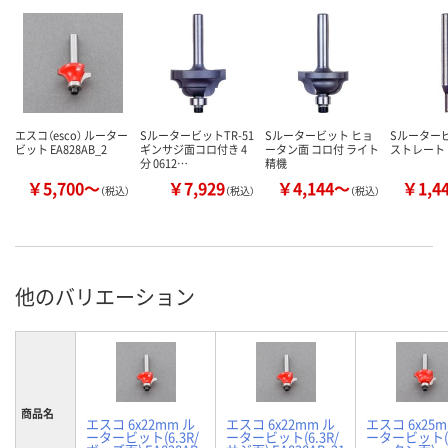
エスコ（esco） ルーター
SルータービットTR-51
Sルータービット ヒョ
Sルーター
ビット EA828AB_2
ギンサジ面コロ付き 4
ータン面 コロ付 ライト
ストレート
分 0612…
精機
￥5,700～
￥7,929
￥4,144～
￥1,4
（税込）
（税込）
（税込）
他のバリエーション
商品名
エスコ 6x22mm ル
エスコ 6x22mm ル
エスコ 6x25m
ータービット(6.3R/
ータービット(6.3R/
ータービット(