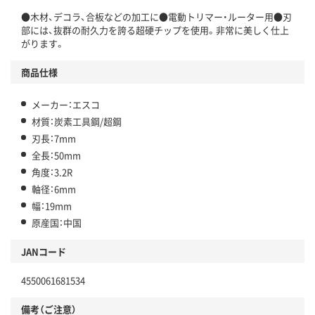
●木材、デコラ、合板などの加工に●電動トリマー・ルーター用●刃
部には、抜群の耐久力を誇る超硬チップを使用。非常に美しく仕上
がります。
商品仕様
メーカー：エスコ
材質：炭素工具鋼/超鋼
刃長：7mm
全長：50mm
角度：3.2R
軸径：6mm
幅：19mm
原産国：中国
JANコード
4550061681534
備考（ご注意）