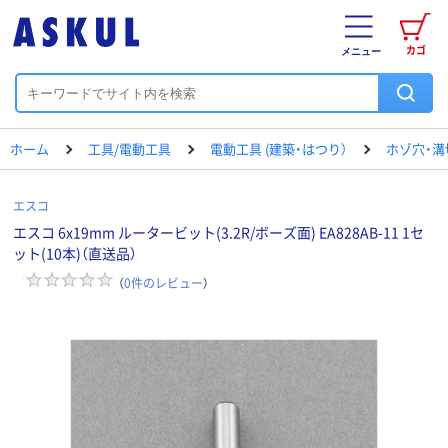
カゴ
メニュー
ホーム
工具/電動工具
電動工具 (建築・はつり）
ホゾ穴・溝
エスコ
エスコ 6x19mm ルータービット(3.2R/ボーズ面) EA828AB-11 1セ
ット(10本)（直送品）
（
0
件のレビュー
）