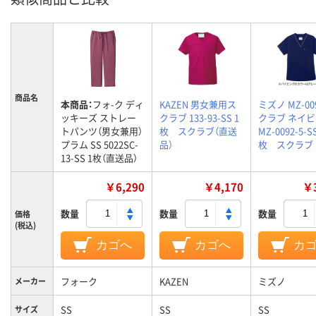
商品名
本商品：
フォ-ク ディ
KAZEN 男女兼用ス
ミズノ MZ-00
ッキーズ ストレー
クラブ 133-93-SS 1
クラブ ネイビ
トパンツ（男女兼用）
枚 スクラブ（直送
MZ-0092-5-SS
プラム SS 5022SC-
品）
枚 スクラブ
13-SS 1枚（直送品）
￥6,290
￥4,170
￥3
数量
数量
数量
価格
(税込)
カゴへ
カゴへ
カ
フォーク
KAZEN
ミズノ
メーカー
SS
SS
SS
サイズ