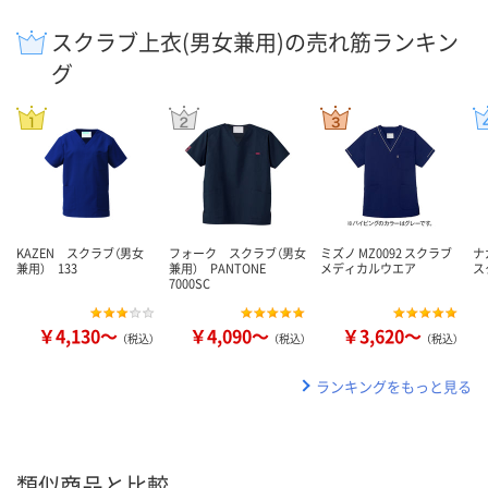
スクラブ上衣(男女兼用)の売れ筋ランキン
グ
KAZEN スクラブ（男女
フォーク スクラブ（男女
ミズノ MZ0092 スクラブ
ナ
兼用） 133
兼用） PANTONE
メディカルウエア
ス
7000SC
￥4,130～
￥4,090～
￥3,620～
（税込）
（税込）
（税込）
ランキングをもっと見る
類似商品と比較