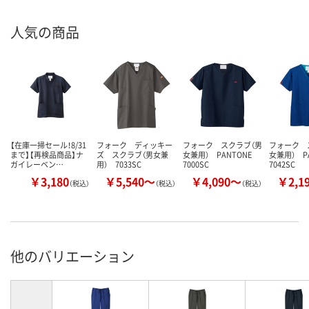
人気の商品
【在庫一掃セール！8/31
フォーク ディッキー
フォーク スクラブ（男
フォーク 
まで】【再検品商品】ナ
ズ スクラブ（男女兼
女兼用） PANTONE
女兼用） P
ガイレーベン…
用） 7033SC
7000SC
7042SC
￥3,180
￥5,540～
￥4,090～
￥2,1
（税込）
（税込）
（税込）
他のバリエーション