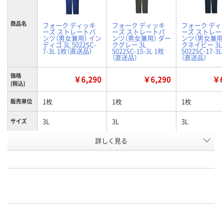
商品名
フォーク ディッキ
フォーク ディッキ
フォーク デ
ーズ ストレートパ
ーズ ストレートパ
ーズ ストレ
ンツ（男女兼用） イン
ンツ（男女兼用） ダー
ンツ（男女兼用
ディゴ 3L 5022SC-
クグレー 3L
クネイビー 3L
7-3L 1枚（直送品）
5022SC-15-3L 1枚
5022SC-17-3
（直送品）
（直送品）
価格
￥6,290
￥6,290
￥6
(税込)
1枚
1枚
1枚
販売単位
3L
3L
3L
サイズ
詳しく見る
インディゴ
ダークグレー
ダークネイビ
カラー
お申込番
P298509
XN27198
XN27206
号
直送品
直送品
直送品
在庫
8月25日（火）まで
8月24日（月）まで
8月24日（月）
お届け日