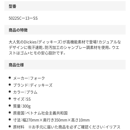
型番
5022SCー13ーSS
商品の特徴
大人気のDickies（ディッキーズ）が高機能素材で登場！カジュアルな
デザインに吸汗速乾、防汚加工のシャンブレー調素材を使用。ウエ
ストはゴム+ヒモの安心設計です。
商品仕様
メーカー：フォーク
ブランド：ディッキーズ
カラー：プラム
サイズ：SS
質量：300g
原産国：ベトナム社会主義共和国
寸法：幅270mm×奥行き350mm×高さ10mm
原材料 ※お手元に届いた商品を必ずご確認ください：イリアス