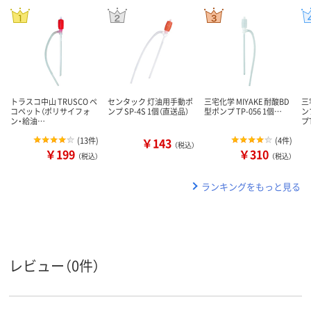
トラスコ中山 TRUSCO ペ
センタック 灯油用手動ポ
三宅化学 MIYAKE 耐酸BD
三
コペット（ポリサイフォ
ンプ SP-4S 1個（直送品）
型ポンプ TP-056 1個…
ン
ン・給油…
プ
(
13件
)
￥143
(
4件
)
（税込）
￥199
￥310
（税込）
（税込）
ランキングをもっと見る
レビュー（0件）