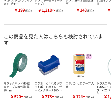
ペコペット（ポリサイフ
ポンプ トーヨーオート
ポンプ SP-4S 1個（直送
BD型ポンプ T
ォン・給油…
ポンプTP
品）
個…
￥199
￥1,318～
￥143
￥
（税込）
（税込）
（税込）
この商品を見た人はこちらも検討されていま
す
マジックバンド（R）結
コクヨ めくれるホワ
ニチバン セロテープ 大
トラスコ
束テープ（2mm厚） 幅
イトボード用イレーザ
巻
TRUSCO
20mm
ー＜メクリーナ16＞…
プ ペコペ
缶…
￥520～
￥278～
￥124～
￥1,
（税込）
（税込）
（税込）