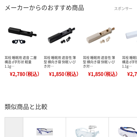
メーカーからのおすすめ商品
スポンサー
耳栓 睡眠用 遮音 二層
耳栓 睡眠用 遮音性 薄
耳栓 睡眠用 遮音性 薄
耳栓 睡眠
構造 d字形状 軽量
型 横向き寝 快眠 いび
型 横向き寝 快眠 いび
構造 d字
1.1g…
き対…
き対…
1.1g…
¥2,780（税込）
¥1,850（税込）
¥1,850（税込）
¥2,
類似商品と比較