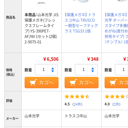
本商品：
山本光学 JIS
【保護メガネ】 トラ
【保護メガネ】
商品名
保護メガネ(フレッ
スコ中山 TRUSCO
光学 オーバ
クスフレームタイ
一眼型セーフティグ
スタイプ多機
プ) YS-390PET-
ラス TSG33 1個
めがね(度付
AF/NV 1セット(2個)
併用タイプ) 
2-9075-01
（テンプル） 1
￥6,506
￥348
￥3
数量
数量
数量
価格
(税込)
カゴへ
カゴへ
カ
評価
4.5
4.0
（
24件
）
（
2件
）
山本光学
トラスコ中山
山本光学
メーカー