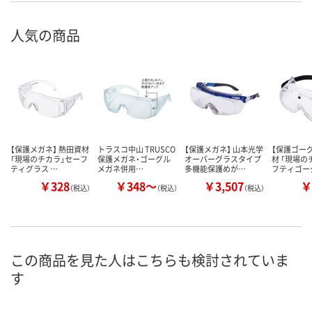
人気の商品
【保護メガネ】 熱田資材
トラスコ中山 TRUSCO
【保護メガネ】 山本光学
【保護ゴーグ
「現場のチカラ」セーフ
保護メガネ・ゴーグル
オーバーグラスタイプ
材 「現場の
ティグラス …
メガネ併用…
多機能保護めが…
フティゴー
￥328
￥348～
￥3,507
￥
（税込）
（税込）
（税込）
この商品を見た人はこちらも検討されていま
す