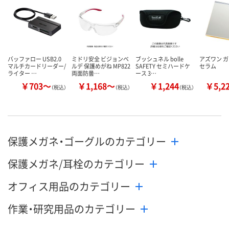
バッファロー USB2.0
ミドリ安全 ビジョンベ
ブッシュネル bolle
アズワン ガ
マルチカードリーダー/
ルデ 保護めがね MP822
SAFETY セミハードケ
セラム
ライター …
両面防曇…
ース 3…
￥703～
￥1,168～
￥1,244
￥5,2
（税込）
（税込）
（税込）
保護メガネ・ゴーグルのカテゴリー
保護メガネ/耳栓のカテゴリー
オフィス用品のカテゴリー
作業・研究用品のカテゴリー