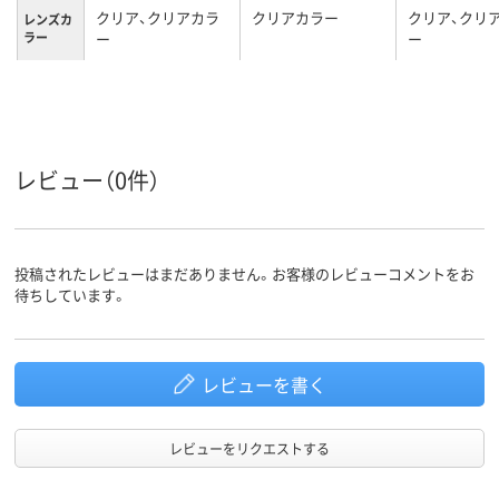
クリア、クリアカラ
クリアカラー
クリア、クリ
レンズカ
ラー
ー
ー
レンズ・
ポリカーボネート
PET
シールド
の材質
31g
重量
レビュー（0件）
投稿されたレビューはまだありません。お客様のレビューコメントをお
待ちしています。
レビューを書く
レビューをリクエストする