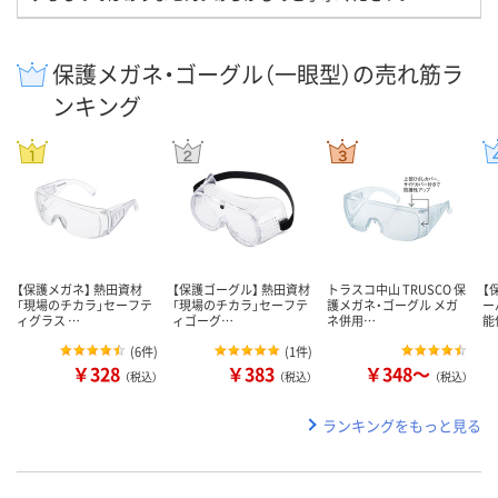
保護メガネ・ゴーグル（一眼型）の売れ筋ラ
ンキング
【保護メガネ】 熱田資材
【保護ゴーグル】 熱田資材
トラスコ中山 TRUSCO 保
【
「現場のチカラ」セーフテ
「現場のチカラ」セーフテ
護メガネ・ゴーグル メガ
ー
ィグラス …
ィゴーグ…
ネ併用…
能
(
6件
)
(
1件
)
￥328
￥383
￥348～
（税込）
（税込）
（税込）
ランキングをもっと見る