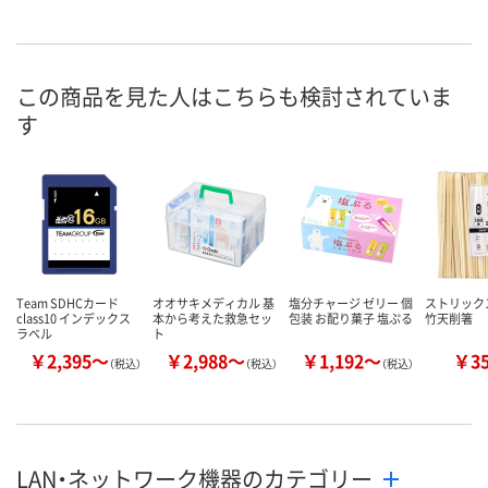
この商品を見た人はこちらも検討されていま
す
Team SDHCカード
オオサキメディカル 基
塩分チャージ ゼリー 個
ストリック
class10 インデックス
本から考えた救急セッ
包装 お配り菓子 塩ぷる
竹天削箸
ラベル
ト
￥2,395～
￥2,988～
￥1,192～
￥3
（税込）
（税込）
（税込）
LAN・ネットワーク機器のカテゴリー