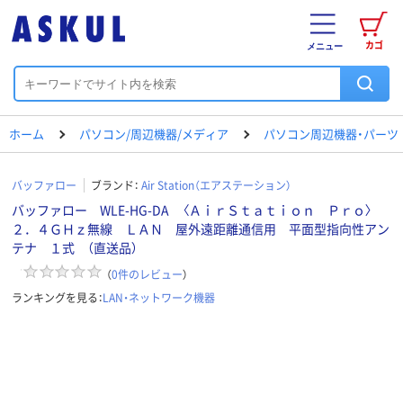
カゴ
メニュー
ホーム
パソコン/周辺機器/メディア
パソコン周辺機器・パーツ
バッファロー
ブランド：
Air Station（エアステーション）
バッファロー WLE-HG-DA 〈ＡｉｒＳｔａｔｉｏｎ Ｐｒｏ〉
２．４ＧＨｚ無線 ＬＡＮ 屋外遠距離通信用 平面型指向性アン
テナ １式 （直送品）
（
0
件のレビュー
）
ランキングを見る：
LAN・ネットワーク機器