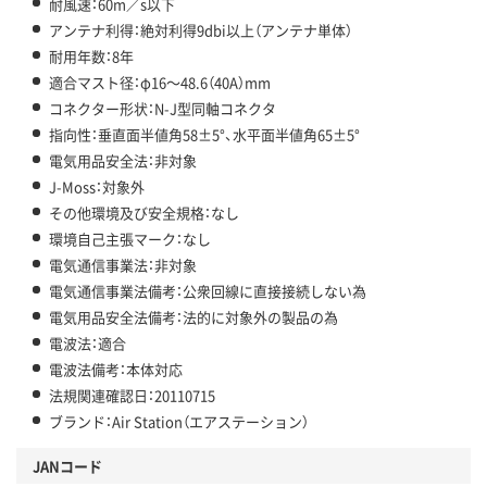
耐風速：60m／s以下
アンテナ利得：絶対利得9dbi以上（アンテナ単体）
耐用年数：8年
適合マスト径：φ16～48.6（40A）mm
コネクター形状：N-J型同軸コネクタ
指向性：垂直面半値角58±5°、水平面半値角65±5°
電気用品安全法：非対象
J-Moss：対象外
その他環境及び安全規格：なし
環境自己主張マーク：なし
電気通信事業法：非対象
電気通信事業法備考：公衆回線に直接接続しない為
電気用品安全法備考：法的に対象外の製品の為
電波法：適合
電波法備考：本体対応
法規関連確認日：20110715
ブランド：Air Station（エアステーション）
JANコード