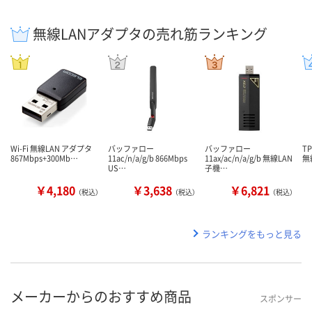
無線LANアダプタの売れ筋ランキング
Wi-Fi 無線LAN アダプタ
バッファロー
バッファロー
TP
867Mbps+300Mb…
11ac/n/a/g/b 866Mbps
11ax/ac/n/a/g/b 無線LAN
無
US…
子機…
￥4,180
￥3,638
￥6,821
（税込）
（税込）
（税込）
ランキングをもっと見る
メーカーからのおすすめ商品
スポンサー