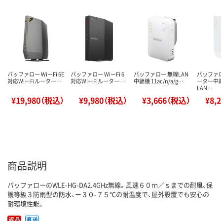
バッファロー WiーFi 6E
バッファロー WiーFi 6
バッファロー 無線LAN
バッファロー
対応WiーFiルーター…
対応WiーFiルーター …
中継機 11ac/n/a/g…
ーター中
LAN…
¥19,980（税込）
¥9,980（税込）
¥3,666（税込）
¥8,
商品説明
バッファローのWLE-HG-DA2.4GHz無線。風速６０ｍ／ｓまでの耐風、保
護等級３防雨型の防水、ー３０-７５℃の耐温度で、屋外設置でも安心の
耐環境性能。