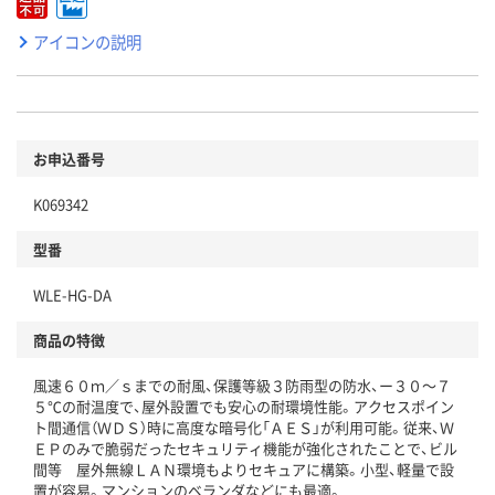
アイコンの説明
お申込番号
K069342
型番
WLE-HG-DA
商品の特徴
風速６０ｍ／ｓまでの耐風、保護等級３防雨型の防水、ー３０～７
５℃の耐温度で、屋外設置でも安心の耐環境性能。アクセスポイン
ト間通信（ＷＤＳ）時に高度な暗号化「ＡＥＳ」が利用可能。従来、Ｗ
ＥＰのみで脆弱だったセキュリティ機能が強化されたことで、ビル
間等 屋外無線ＬＡＮ環境もよりセキュアに構築。小型、軽量で設
置が容易。マンションのベランダなどにも最適。