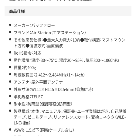
商品仕様
メーカー：バッファロー
ブランド：Air Station（エアステーション）
その他商品仕様：●最大入力電力：10W●取付構造：マストマウン
ト方式●偏波方式：垂直偏波
RoHS指令：対応
動作環境：温度-30～75℃、湿度20～95％、気圧800～1060hPa
質量：約400g
周波数範囲：2,412～2,484MHz（1～14ch）
アンテナ：屋外平面アンテナ
外形寸法：W111×H115×D154mm（仰角0°時）
準拠規格：TELEC
耐水性：防雨型（保護等級3防雨型）
製品構成：本体、マニュアル、保証書・ユーザ登録はがき、自己誘着
テープ、ビニルテープ、リファレンスカード、変換コネクタ（WLE-
LNC相当）
VSWR：1.5以下（同軸ケーブル含む）