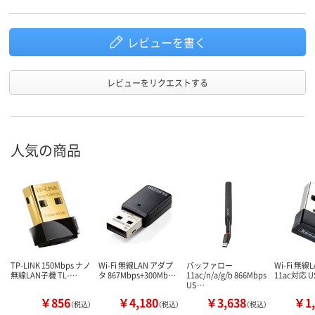
レビューを書く
レビューをリクエストする
人気の商品
TP-LINK 150Mbps ナノ
Wi-Fi 無線LAN アダプ
バッファロー
Wi-Fi 無
無線LAN子機 TL-…
タ 867Mbps+300Mb…
11ac/n/a/g/b 866Mbps
11ac対応 
US…
￥856
￥4,180
￥3,638
￥1,
（税込）
（税込）
（税込）