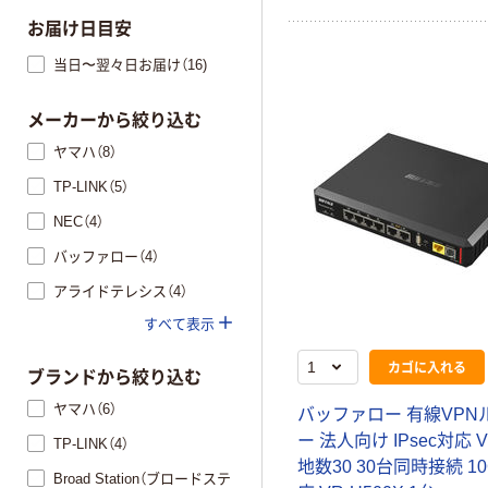
お届け日目安
当日〜翌々日お届け（16)
メーカーから絞り込む
ヤマハ（8）
TP-LINK（5）
NEC（4）
バッファロー（4）
アライドテレシス（4）
すべて表示
カゴに入れる
ブランドから絞り込む
ヤマハ（6）
バッファロー 有線VPN
ー 法人向け IPsec対応 
TP-LINK（4）
地数30 30台同時接続 10
Broad Station（ブロードステ