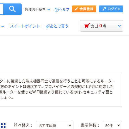
ヘルプ
各種お手続き
0
スイートポイント
あとで買う
カゴ
点
ーターに接続した端末機器同士で通信を行うことを可能にするルーター
び方のポイントは速度です。プロバイダーとの契約が1ギガに対応した
無線ルーターを使ったWiFi接続より優れているのは、セキュリティ面と
しょう。
並べ替え：
表示件数：