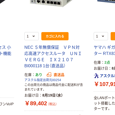
カゴに入れる
セス 小
NEC ５年無償保証 ＶＰＮ対
ヤマハ ギ
ント機能
応高速アクセスルータ ＵＮＩ
ター RTX83
ＶＥＲＧＥ ＩＸ２１０７
在庫
2点
BI000118 1台（直送品）
お届け日
8
在庫
あり
直送品
アスクル
アスクル指定出荷元00254
￥107,9
この出荷元の商品は商品代金に配送料が含
まれています。
お届け日
8月19日（水）
全LANポー
￥89,402
ット搭載した
ンVoIP
（税込）
ターです。