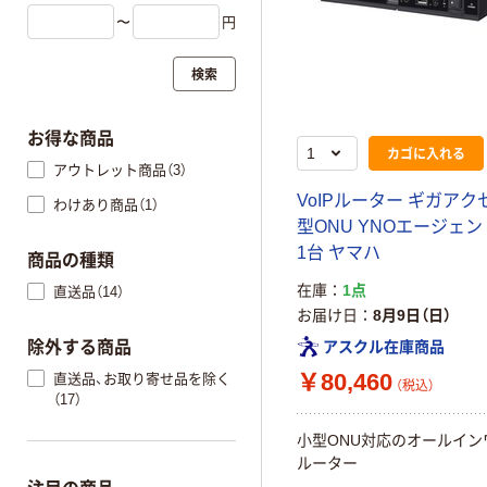
〜
円
検索
お得な商品
カゴに入れる
アウトレット商品（3）
VoIPルーター ギガアク
わけあり商品（1）
型ONU YNOエージェ
1台 ヤマハ
商品の種類
在庫
1点
直送品（14）
お届け日
8月9日（日）
除外する商品
アスクル在庫商品
￥80,460
直送品、お取り寄せ品を除く
（税込）
（17）
小型ONU対応のオールインワ
ルーター