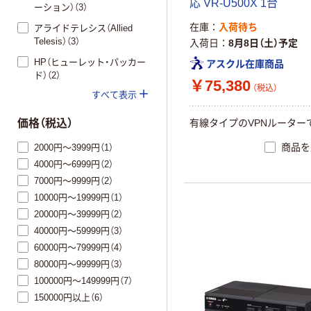
応 VR-U500X 1台
ーション）（3）
在庫
入荷待ち
アライドテレシス（Allied
Telesis）（3）
入荷日
8月8日（土）予定
HP（ヒューレット・パッカー
アスクル在庫商品
ド）（2）
￥75,380
（税込）
すべて表示
有線タイプのVPNルーター
価格（税込）
商品を
2000円～3999円（1）
4000円～6999円（2）
7000円～9999円（2）
10000円～19999円（1）
20000円～39999円（2）
40000円～59999円（3）
60000円～79999円（4）
80000円～99999円（3）
100000円～149999円（7）
150000円以上（6）