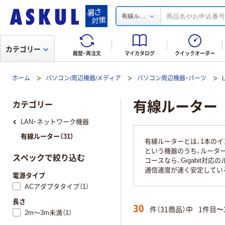
...
有線ル
カテゴリー
履歴・再注文
マイカタログ
クイックオーダー
ホーム
パソコン/周辺機器/メディア
パソコン周辺機器・パーツ
有線ルーター
カテゴリー
LAN・ネットワーク機器
有線ルーター（31）
有線ルーターとは、1本の
という機器のうち、ルータ
スペックで絞り込む
コースなら、Gigabit
通信速度が速く安定してい
電源タイプ
ACアダプタタイプ（1）
長さ
30
件（31商品）中
1件目〜
2m～3m未満（1）