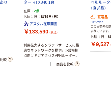
￥7,678~
けあり
ター RTX840 1台
ベルルーター 
ート 全ポート
（税込）
2.5Gbps対応 静
（直送品）
￥8,840
（税込）
在庫
2点
音ファンレス ブ
お届け日
8月9日（日）
直送品
ラック EHC-
アウトレット
カゴへ
BizSeven
LQ01-8 エレコ
アスクル在庫商品
アイ・オー・デー
この出荷元の
ム 1個（直送品）
￥133,590
タ機器 Wi-Fi
まれています。
（税込）
スイッチングハ
6（IEEE802.11ax
お届け日
8
ブ 8ポート 電源
）対応
￥40,082~
￥9,527
内蔵 AT-
利用拡大するクラウドサービスに最
（税込）
GS910/8 レイヤ
適なネットワークを提供。小規模拠
￥17,820
ー2スイッチ
点向けギガアクセスVPNルーター。
（税込）
比較
バッファロー
2329R 1台 アラ
商品を比較
1000BASE-T対
イドテレシス
カゴへ
応 スイッチン
グハブ（電源内
￥21,580~
蔵タイプ）
（税込）