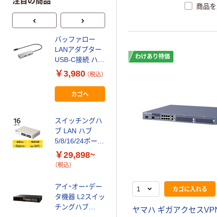
注目の商品
商品を
バッファロー
スイッチングハ
LANアダプター
ブ 5/8ポート 白/
わけあり特価
USB-C接続 ハブ
黒 ギガ LAN ハ
付 シルバー
ブ プラスチック
￥3,980
￥3,278~
（税込）
Giga対応 LUD-
筐体 電源外付
（税込）
U3-CU101SV 1
ループ検知 エレ
カゴへ
個
コム
バッファロー レ
イヤー2 Giga
スイッチングハ
PoE スマートス
ブ LAN ハブ
イッチ BS-
￥64,590~
5/8/16/24ポート
GS20
（税込）
ギガ 電源内蔵
￥29,898~
金属筐体 3年保
（税込）
ナカバヤシ
証 エレコム
Type-C ー 有線
アイ・オー・デー
カゴに入れる
LANアダプタ
タ機器 L2スイッ
1Gbps
￥2,508~
チングハブ
ヤマハ ギガアクセスVP
（税込）
ETG-ESH