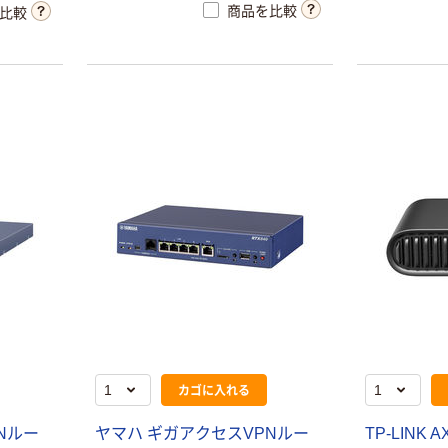
商品を比較
比較
バッファロー 無
バッファロー
線LAN親機
LANアダプター
11ac/n/a/g/b
USB-C接続 ハブ
866+300Mbps
付 シルバー
￥7,480
￥3,980
（税込）
（税込）
Ipv6対応 WCR
Giga対応 LUD-
ー1166DHPL/D
U3-CU101SV 1
カゴへ
カゴへ
1個
個
バッファロー
スイッチングハ
LSW3-TX-
ブ LAN ハブ
16NP １０／
5/8/16/24ポート
１００Ｍ スイ
ギガ 電源内蔵
￥7,980
￥29,898~
（税込）
ッチングＨｕ
金属筐体 3年保
（税込）
ｂ プラスチッ
証 エレコム
カゴへ
ク筐 体／電源
アイ・オー・デー
カゴに入れる
内蔵モデル １
タ機器 L2スイッ
６ポート １台
スイッチングハ
チングハブ
Nルー
ヤマハ ギガアクセスVPNルー
TP-LINK A
ブ LANハブ 8ポ
ETG-ESH