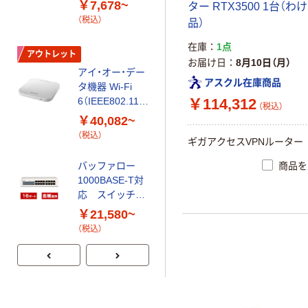
￥7,678~
ター RTX3500 1台（わ
（税込）
品）
スイッチングハ
ブ LAN ハブ
在庫
1点
アウトレット
3/5/ポート ギガ
お届け日
8月10日（月）
プラスチック筐
アイ・オー・デー
￥3,058~
アスクル在庫商品
体 電源外付 ル
タ機器 Wi-Fi
（税込）
ープ検知 エレコ
6（IEEE802.11ax
￥114,312
（税込）
ム
）対応
￥40,082~
バッファロー
（税込）
Wi-Fi6ルーター
ギガアクセスVPNルーター
中継器 無線LAN
中継機
商品を
バッファロー
￥8,274~
11ax/ac/n/a/g/b
1000BASE-T対
（税込）
2401+573Mbps
応 スイッチン
グハブ（電源内
￥21,580~
蔵タイプ）
（税込）