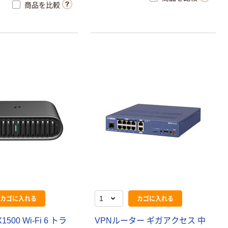
コントロールをはじめとする次世代
商品を比較
ファイアウォールで必要不可欠なセ
キュリティーエンジンを搭載し、外
部からの攻撃や社内からの情報漏洩
を防ぎ、安全なインターネット接続
環境を構築できます。
カゴに入れる
カゴに入れる
X1500 Wi-Fi 6 トラ
VPNルーター ギガアクセス 中