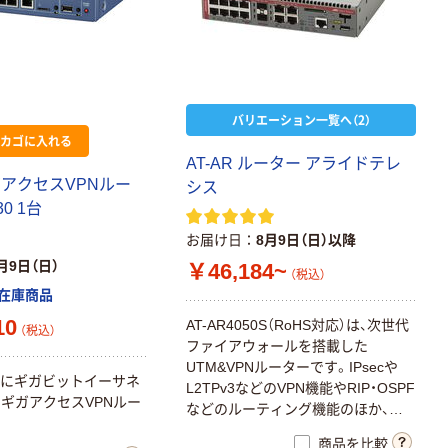
バリエーション一覧へ（2）
カゴに入れる
AT-AR ルーター アライドテレ
ガアクセスVPNルー
シス
0 1台
お届け日
8月9日（日）以降
月9日（日）
￥46,184~
（税込）
在庫商品
10
AT-AR4050S（RoHS対応）は、次世代
（税込）
ファイアウォールを搭載した
UTM&VPNルーターです。IPsecや
トにギガビットイーサネ
L2TPv3などのVPN機能やRIP・OSPF
ギガアクセスVPNルー
などのルーティング機能のほか、ア
プリケーションコントロールやWeb
商品を比較