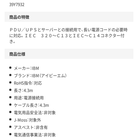
39Y7932
商品の特徴
ＰＤＵ／ＵＰＳとサーバーとの接続用で、長い電源コードの必要時
に対応。ＩＥＣ ３２０～Ｃ１３とＩＥＣ～Ｃ１４コネクター付
き。
商品仕様
メーカー：IBM
ブランド：IBM（アイビーエム）
RoHS指令：対応
長さ：4.3m
用途：電源接続用
ケーブル長さ：4.3m
電気用品安全法：非対象
J-Moss：対象外
アスベスト：非含有
電気通信事業法：非対象