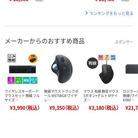
ランキングをもっと見る
メーカーからのおすすめ商品
スポンサー
ワイヤレスキーボード
無線マウス トラックボ
マウス 有線 静音マウス
ロジクー
マウスセット 無線 フル
ール M575BGR ワイヤ
5ボタン+チルト Mサイ
無線(ワイ
サイズ…
レ…
ズ…
KX80…
¥3,990（税込）
¥9,350（税込）
¥3,180（税込）
¥21,