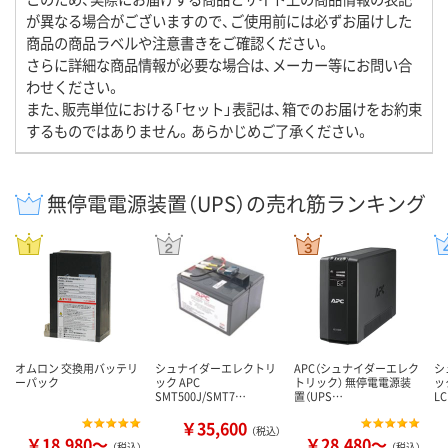
が異なる場合がございますので、ご使用前には必ずお届けした
商品の商品ラベルや注意書きをご確認ください。
さらに詳細な商品情報が必要な場合は、メーカー等にお問い合
わせください。
また、販売単位における「セット」表記は、箱でのお届けをお約束
するものではありません。あらかじめご了承ください。
無停電電源装置（UPS）の売れ筋ランキング
オムロン 交換用バッテリ
シュナイダーエレクトリ
APC（シュナイダーエレク
シ
ーパック
ック APC
トリック） 無停電電源装
ック
SMT500J/SMT7…
置（UPS…
L
￥35,600
（税込）
￥18,980～
￥28,480～
（税込）
（税込）