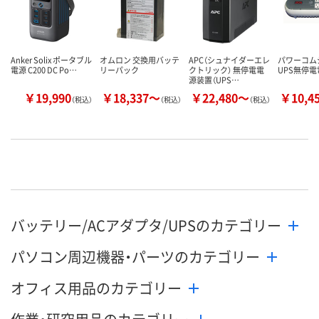
Anker Solix ポータブル
オムロン 交換用バッテ
APC（シュナイダーエレ
パワーコム
電源 C200 DC Po…
リーパック
クトリック） 無停電電
UPS無停
源装置（UPS…
￥19,990
￥18,337～
￥22,480～
￥10,4
（税込）
（税込）
（税込）
バッテリー/ACアダプタ/UPSのカテゴリー
パソコン周辺機器・パーツのカテゴリー
オフィス用品のカテゴリー