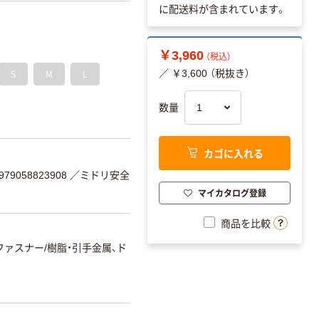
に配送料が含まれています。
￥3,960
（税込）
S
M
L
／ ￥3,600 （税抜き）
数量
カゴに入れる
9058823908
／ミドリ安全
マイカタログ登録
商品を比較
ファスナー/樹脂・引手金属、ド