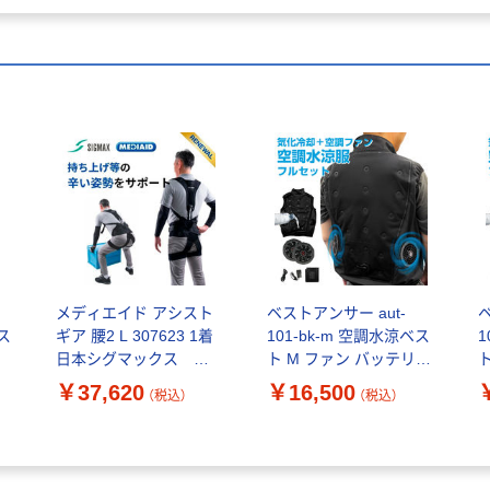
メディエイド アシスト
ベストアンサー aut-
ベ
 ス
ギア 腰2 L 307623 1着
101-bk-m 空調水涼ベス
1
グ
日本シグマックス ア
ト M ファン バッテリー
シストスーツ
付き 1セット（直送品）
￥37,620
￥16,500
（税込）
（税込）