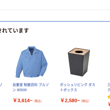
されています
ゾ
自重堂 制服百科 ブルゾ
ポッシュリビング ダス
ン 80500
トボックス
ク
￥3,614~
￥2,580~
（税込）
（税込）