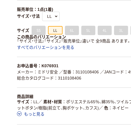
販売単位：1点(1着)
サイズ・寸法
SS
LL
6L
5L
4L
3L
サイズ
この商品のバリエーション
「サイズ・寸法」「サイズ」「販売単位」違いで 全9商品 あります。
すべてのバリエーションを見る
お申込番号：K076931
メーカー：ミドリ安全
／型番：3110108406
／JANコード：497
総合カタログコード：3110108406
商品詳細
サイズ
LL
／
素材・材質
ポリエステル65％、綿35％、ツイル
ットボタン/樹脂(前立て、胸ポケット、カフス)
／
色
ネイビー
もっと見る