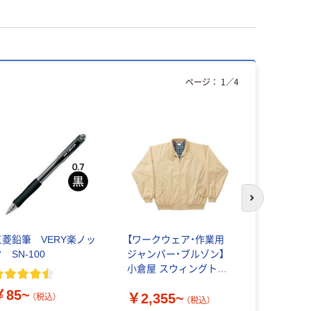
ページ：
1
／
4
次のスライド
三菱鉛筆 VERY楽ノッ
【ワークウェア・作業用
自重堂 制
 SN-100
ジャンバー・ブルゾン】
ルゾン 402
小倉屋 スウィングトッ
￥4,555
プ 3866
￥85~
￥2,355~
（税込）
（税込）