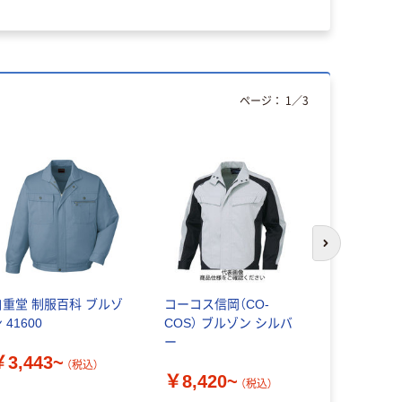
ページ：
1
／
3
次のスライド
自重堂 制服百科 ブルゾ
コーコス信岡（CO-
自重堂 76
 41600
COS） ブルゾン シルバ
ゴブリーチ
ー
￥3,443~
￥4,189
（税込）
￥8,420~
（税込）