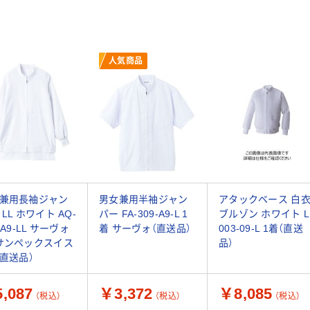
人気商品
兼用長袖ジャン
男女兼用半袖ジャン
アタックベース 白
LL ホワイト AQ-
パー FA-309-A9-L 1
ブルゾン ホワイト L
-A9-LL サーヴォ
着 サーヴォ（直送品）
003-09-L 1着（直送
サンペックスイス
品）
（直送品）
,087
￥3,372
￥8,085
（税込）
（税込）
（税込）