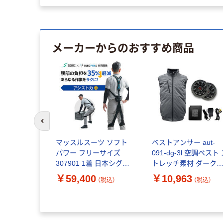
メーカーからのおすすめ商品
前のスライドへ
 aut-
マッスルスーツ ソフト
ベストアンサー aut-
 空調作業服 ハ
パワー フリーサイズ
091-dg-3l 空調ベスト
 長袖 グレ
307901 1着 日本シグマ
トレッチ素材 ダーク
（直送品）
ックス パワーアシス
レー 3L 1セット（直送
￥59,400
￥10,963
（税込）
（税込）
（税込）
トスーツ
品）