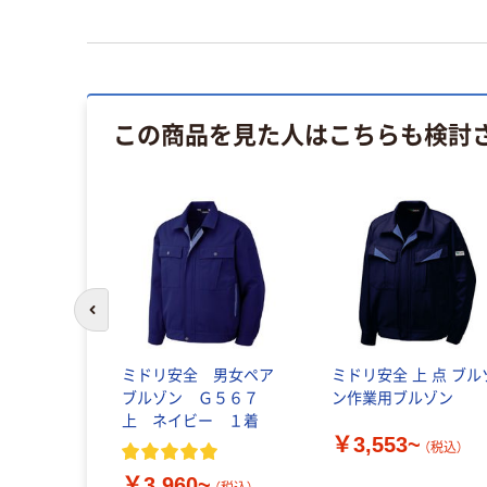
この商品を見た人はこちらも検討
前のスライドへ
ミドリ安全 男女ペア
ミドリ安全 上 点 ブル
ブルゾン Ｇ５６７
ン作業用ブルゾン
上 ネイビー １着
￥3,553~
（税込）
￥3,960~