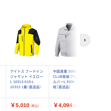
次へ
衣
アイトス フードイン
中国産業 3008C's
男女兼用
ジャケット イエロー
CLUB長袖ブルゾンシ
パー LL 
L 10313-019-L
ルバーL 3008-26-L 1
621 サ
10313 1着（直送品）
枚（直送品）
ペックス
送品）
￥5,010
￥4,094
￥3,9
（税込）
（税込）