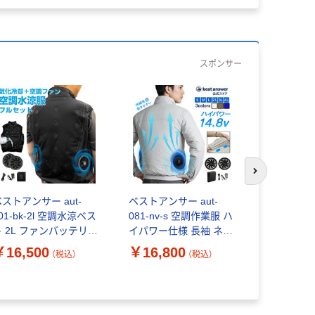
スポンサー
次のスライド
ストアンサー aut-
ベストアンサー aut-
ベストアンサ
01-bk-2l 空調水涼ベス
081-nv-s 空調作業服 ハ
091-nv-2
ト 2L ファンバッテリー
イパワー仕様 長袖 ネイ
トレッチ素
付き 1セット（直送品）
ビーS 1セット（直送品）
2L 1セッ
￥16,500
￥16,800
￥10,96
（税込）
（税込）