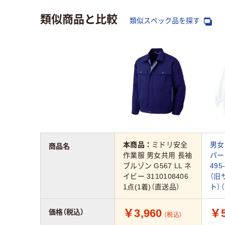
類似商品と比較
類似スペック品を探す
本商品：
ミドリ安全
男女
商品名
作業服 男女共用 長袖
パー 
ブルゾン G567 LL ネ
495
イビー 3110108406
（旧
1点(1着)（直送品）
ト）
￥3,960
￥5
価格（税込）
（税込）