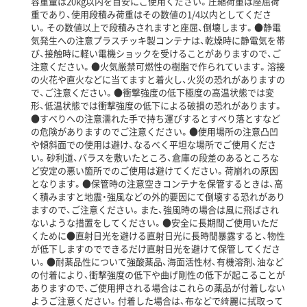
容重量は20kg以内を目安にご使用ください。圧縮荷重は座屈荷
重であり、使用段積み荷重はその数値の1/4以内としてくださ
い。その数値以上で段積みされますと座屈、倒壊します。●静電
気発生への注意プラスチッキ製コンテナは、乾燥時に静電気を帯
び、接触時に軽い電機ショックを受けることがありますので、ご
注意ください。●火気厳禁可燃性の樹脂で作られています。溶接
の火花や直火などに当てますと着火し、火災の恐れがありますの
で、ご注意ください。●衝撃強度の低下極度の高温状態では変
形、低温状態では衝撃強度の低下による破損の恐れがあります。
●すべりへの注意濡れた手で持ち運びするとすべり落とすなど
の危険がありますのでご注意ください。●使用場所の注意凸凹
や傾斜面での使用は避け、なるべく平坦な場所でご使用くださ
い。砂利道、バラスを敷いたところ、倉庫の段差のあるところな
ど安定の悪い箇所でのご使用は避けてください。荷崩れの原因
となります。●保管時の注意空きコンテナを保管するときは、高
く積みますと地震・強風などの外的要因にて倒壊する恐れがあり
ますので、ご注意ください。また、強風時の場合は風に飛ばされ
ないような措置をしてください。●安全に長期間ご使用いただ
くために●直射日光を避ける直射日光に長時間暴露すると、物性
が低下しますのでできるだけ直射日光を避けて保管してくださ
い。●耐薬品性について強酸薬品、海面活性材、有機溶剤、油など
の付着により、衝撃強度の低下や曲げ剛性の低下が起こることが
ありますので、ご使用押される場合はこれらの薬品が付着しない
ようご注意ください。付着した場合は、布などで綺麗に拭取って