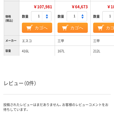
￥107,981
￥64,673
￥18
数量
数量
数量
価格
(税込)
カゴへ
カゴへ
カ
エスコ
三甲
三甲
メーカー
416L
167L
212L
容量
本体：ポリプロピレ
PP
PP
材質
ン
ブルー系
グレー系
カラーグ
ループ
レビュー（0件）
投稿されたレビューはまだありません。お客様のレビューコメントをお
待ちしています。