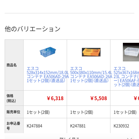
他のバリエーション
商品名
エスコ
エスコ
エスコ
528x314x152mm/18.0L
500x380x110mm/15.4L
525x367x168
コンテナ EA506AD-29A
コンテナ EA506AD-26A
23L コンテナ
1セット(2個)（直送品）
1セット(2個)（直送品）
ー) EA506AF-
ット(2個)（直
価格
￥6,318
￥5,508
￥6
(税込)
1セット(2個)
1セット(2個)
1セット(2個)
販売単位
お申込番
K247884
K247881
K230932
号