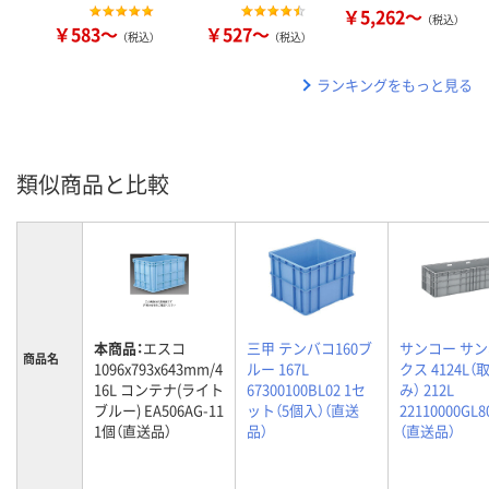
￥5,262～
（税込）
￥583～
￥527～
（税込）
（税込）
ランキングをもっと見る
類似商品と比較
本商品：
エスコ
三甲 テンバコ160ブ
サンコー サ
商品名
1096x793x643mm/4
ルー 167L
クス 4124L（
16L コンテナ(ライト
67300100BL02 1セ
み） 212L
ブルー) EA506AG-11
ット（5個入）（直送
22110000GL8
1個（直送品）
品）
（直送品）