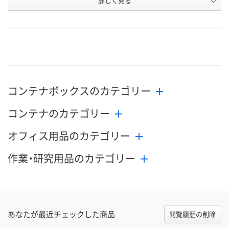
詳しく見る
わずか
あり
あり
在庫
8月24日（月）まで
8月24日（月）まで
8月24日（月）
お届け日
数量
数量
数量
カゴへ
カゴへ
カ
コンテナボックスのカテゴリー
コンテナのカテゴリー
オフィス用品のカテゴリー
作業・研究用品のカテゴリー
あなたが最近チェックした商品
閲覧履歴の削除