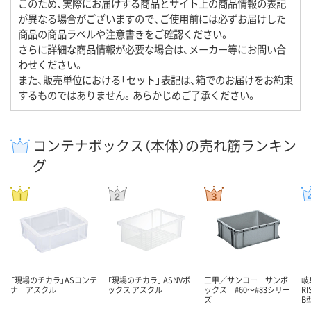
このため、実際にお届けする商品とサイト上の商品情報の表記
が異なる場合がございますので、ご使用前には必ずお届けした
商品の商品ラベルや注意書きをご確認ください。
さらに詳細な商品情報が必要な場合は、メーカー等にお問い合
わせください。
また、販売単位における「セット」表記は、箱でのお届けをお約束
するものではありません。あらかじめご了承ください。
コンテナボックス（本体）の売れ筋ランキン
グ
「現場のチカラ」ASコンテ
「現場のチカラ」 ASNVボ
三甲／サンコー サンボ
岐
ナ アスクル
ックス アスクル
ックス #60～#83シリー
R
ズ
B