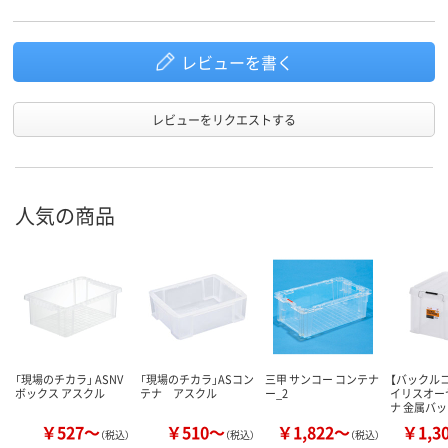
レビューを書く
レビューをリクエストする
人気の商品
「現場のチカラ」 ASNV
「現場のチカラ」ASコン
三甲 サンコー コンテナ
【バックル
ボックス アスクル
テナ アスクル
ー_2
イリスオー
ナ 金属バ
￥527～
￥510～
￥1,822～
￥1,3
（税込）
（税込）
（税込）