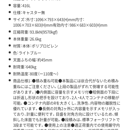
容量：416L
仕様：キャスター無
サイズ：外寸：1096×793×643(H)mm内寸：
1006×703×603(H)mm有効内寸：986×683×603(H)mm
圧縮荷重：93.8kN(9570kgf)
本体重量：26.6kg
材質：本体：ポリプロピレン
色：ライトブルー
天面ふちの幅：約45mm
耐荷重：640kg
耐熱温度：80度（ー110度～）
商品仕様1：●積み重ね可能●本製品には嵌合代がないため積み
重ねにはご注意ください。(上段の製品がずれて倒壊する可能性
があります。)●内側面に容量を示すメモリ付●短側面の下段に
は折返し形状の把手を設けており、2人・4人でコンテナの移動が
可能。●コンテナ内部のRを大きくし、洗浄性、内容物の離脱性に
優れています。●長側の対角2ヶ所に内容量を示すメモリが入っ
ており、計量に便利です。目盛を対角方向に設けているため、傾
斜した床面でも計量が可能。●段積みは、標準フォークリフトで
3段まで可能です。●使用上の注意●適正荷重内での使用厳守内