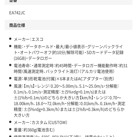
EA742JC
商品仕様
メーカー：エスコ
機能：・データホールド・最大/最小値表示・グリーンバックライ
ト・オートパワーオフ(約10分/解除可能）・SDカードデータ記録
(16GB)・データロガー
電池寿命：・通常測定時：約45時間・データロガー機能動作時：約31
時間（風速測定時、バックライト消灯）（アルカリ電池使用）
電源：単3形乾電池(付属)×6本またはACアダプター（別売）
風速：【m/s】・レンジ：0.20～5.00m/s、5.1～25.0m/s・分解能：
0.1m/s、0.1m/s・測定精度：±(5%rdg+0.1m/s)または
±(1%fs+0.1m/s)のどちらか大きい方【km/h】・レンジ：0.70～
18.00km/h、18.0～72.0km/h・分解能：0.01km/h、0.1km/h・測定
精度：±(5%rdg+0.3km/h）または±(1%fs+0.3km/h)のどちらか
大きい方
メーカー：カスタム（CUSTOM）
重量：約360g(電池含む)
使用温湿度：0～50℃、85%RH以下（但し、結露のないこと）