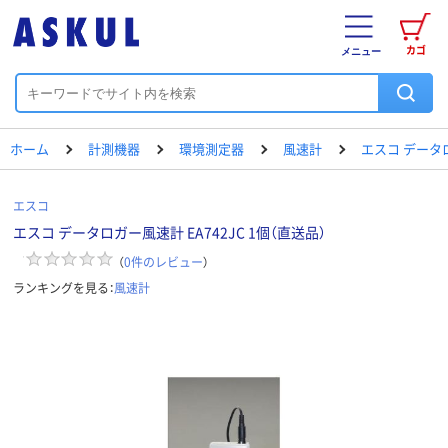
カゴ
メニュー
ホーム
計測機器
環境測定器
風速計
エスコ データロガ
エスコ
エスコ データロガー風速計 EA742JC 1個（直送品）
（
0
件のレビュー
）
ランキングを見る：
風速計