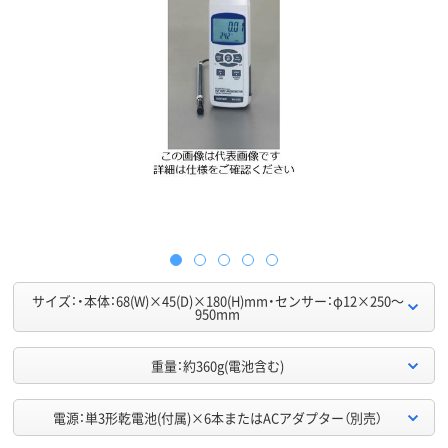
サイズ：・本体：68(W)×45(D)×180(H)mm・センサー：φ12×250～
950mm
重量：約360g(電池含む)
電源：単3形乾電池(付属)×6本またはACアダプター（別売）