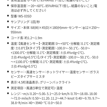
保存温湿度：ー20～60℃、85%RH以下（但し、結露のないこと/電
池は必ず外してください）
型番：WS-03SD
サンプリング：1回/秒
サイズ：・本体：68(W)×45(D)×180(H)mm・センサー：φ12×250～
950mm
コード長：約1.2～1.9m
温度：【風速センサー】・測定範囲：0～+50℃・分解能：0.1℃・測定精
度：±0.8℃【Kタイプ】・測定範囲：-100.0～-50.1℃、-50.0～
+1300.0℃・分解能：0.1℃・測定精度：±(0.4%rdg+1℃)、
±(0.4%rdg+0.5℃）【Jタイプ】・測定範囲：-100.0～-50.1℃、-50.0
～+1100.0℃・分解能：0.1℃・測定精度：±(0.4%rdg+1℃)、
±(0.4%rdg+0.5℃)
センサー：・風速センサー：ホットワイヤー・温度センサー：ガラス
ビーズタイプサーミスタ
表示：4.5桁液晶表示、グリーンバックライト
測定項目：・風速(5単位で測定可)・温度
レンジ：・m/s：0.20～5.00、5.1～25.0・km/h：0.70～18.00、18.00
～72.0・mile/h：0.50～11.20、11.2～44.7・knot：0.40～9.70、9.7～
38.8・ft/min：40～3940・℃：0.0～50.0