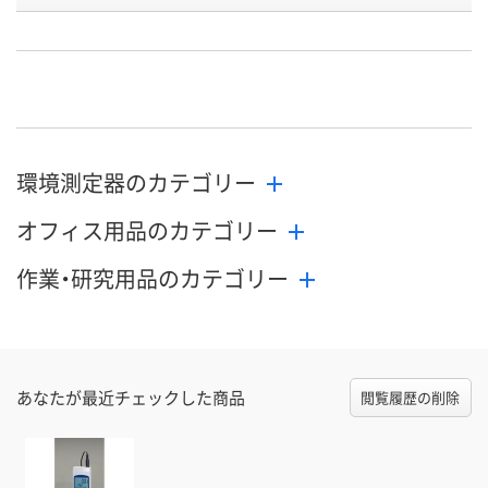
照度センサー
重量
む)
単3電池×6本(付属)
単3電池×2本(付属)
単3電池(付属
またはACアダプタ
またはACア
電源
ー（別売）
ー(別売)
お申込番
K155177
K138641
K155157
号
環境測定器のカテゴリー
わずか
わずか
在庫
オフィス用品のカテゴリー
8月24日（月）まで
8月24日（月）
お届け日
作業・研究用品のカテゴリー
数量
数量
在庫切れです
（次回入荷日未定）
カゴへ
カ
あなたが最近チェックした商品
閲覧履歴の削除