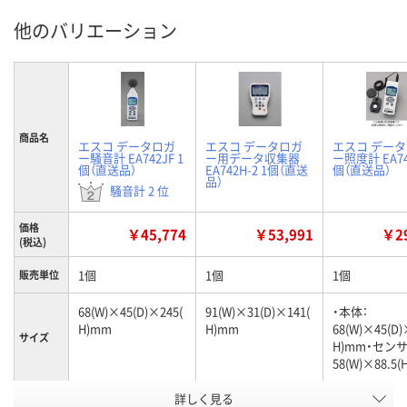
他のバリエーション
商品名
エスコ データロガ
エスコ データロガ
エスコ デー
ー騒音計 EA742JF 1
ー用データ収集器
ー照度計 EA74
個（直送品）
EA742H-2 1個（直送
個（直送品）
品）
騒音計 2 位
価格
￥45,774
￥53,991
￥29
(税込)
1個
1個
1個
販売単位
68(W)×45(D)×245(
91(W)×31(D)×141(
・本体：
H)mm
H)mm
68(W)×45(D)
サイズ
H)mm・センサ
58(W)×88.5
詳しく見る
約445g(電池含む)
213g
約430g(電池