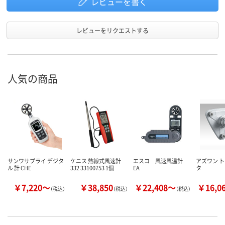
レビューを書く
レビューをリクエストする
人気の商品
サンワサプライ デジタ
ケニス 熱線式風速計
エスコ 風速風温計
アズワン 
ル 計 CHE
332 33100753 1個
EA
タ
￥7,220～
￥38,850
￥22,408～
￥16,0
（税込）
（税込）
（税込）