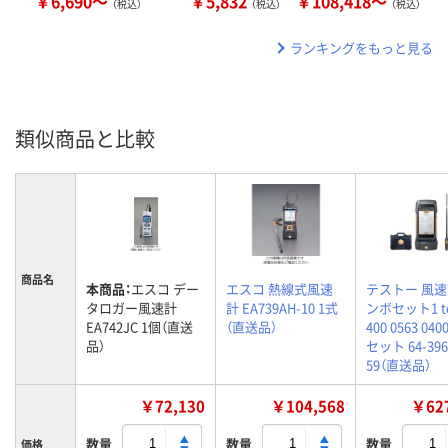
￥6,690～
￥5,832
￥108,418～
（税込）
（税込）
（税込）
ランキングをもっと見る
類似商品と比較
商品名
本商品：
エスコ デー
エスコ 熱線式風速
テストー 風
タロガー風速計
計 EA739AH-10 1式
ンボセット1 te
EA742JC 1個（直送
（直送品）
400 0563 0400
品）
セット 64-396
59（直送品）
￥72,130
￥104,568
￥627
数量
数量
数量
価格