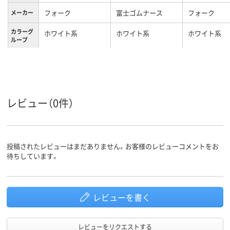
フォーク
富士ゴムナース
フォーク
メーカー
カラーグ
ホワイト系
ホワイト系
ホワイト系
ループ
23.5、23.5cm
24、24cm、24
サイズ
女性用
男女兼用
レディス
対象
レビュー（0件）
投稿されたレビューはまだありません。お客様のレビューコメントをお
待ちしています。
レビューを書く
レビューをリクエストする