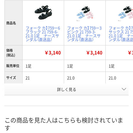
商品名
フォーク カ】759ー6
フォーク カ】759ー3
フォーク カ】7
ブラック 21 759-6-
ピンク 21 759-3-
サックス 21 75
21.0 1足 ナースサ
21.0 1足 ナースサ
21.0 1足 
ンダル（直送品）
ンダル（直送品）
ンダル（直送品
価格
￥3,140
￥3,140
￥3
(税込)
1足
1足
1足
販売単位
21
21.0
21.0
サイズ
詳しく見る
ブラック
ピンク
ブルー
カラー
お申込番
K380852
K380850
K356723
号
直送品
直送品
直送品
在庫
この商品を見た人はこちらも検討されていま
す
8月25日（火）まで
8月25日（火）まで
8月25日（火）
お届け日