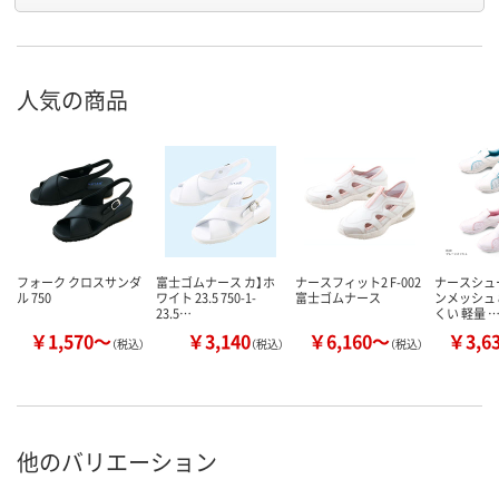
人気の商品
フォーク クロスサンダ
富士ゴムナース カ】ホ
ナースフィット2 F-002
ナースシュ
ル 750
ワイト 23.5 750-1-
富士ゴムナース
ンメッシュ 
23.5…
くい 軽量 
￥1,570～
￥3,140
￥6,160～
￥3,6
（税込）
（税込）
（税込）
他のバリエーション