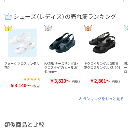
シューズ（レディス）の売れ筋ランキング
フォーク クロスサンダル
KAZEN ナースサンダル・
キクスイサンダル O脚補
日
750
クロスタイプ(ヒール：約
正クロスサンダル KS-104
ー
41ｍｍ…
ロ
￥3,820～
￥2,861～
（税込）
（税込）
￥3,140～
（税込）
ランキングをもっと見る
類似商品と比較