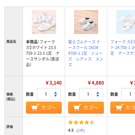
本商品：
フォーク
富士ゴムナース ナ
フォーク カ】
商品名
カ】ホワイト 23.5
ースクール 26CM
ト 24 750-1-24
759-1-23.5 1足 ナ
4700-1 1足 シュー
足 ナースサ
ースサンダル（直送
ズ レディス メン
品）
ズ
￥3,140
￥4,880
￥3
数量
数量
数量
価格
(税込)
カゴへ
カゴへ
カ
評価
4.5
（
2件
）