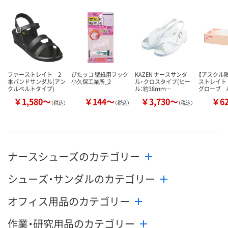
数量
数量
数量
カゴへ
カゴへ
カ
ファーストレイト 2
ぴたッコ 壁紙用フック
KAZEN ナースサンダ
【アスクル
本バンドサンダル(アン
小久保工業所_2
ル・クロスタイプ(ヒー
ストレイト
クルベルトタイプ)
ル：約38ｍｍ…
グローブ A
￥1,580～
￥144～
￥3,730～
￥6
（税込）
（税込）
（税込）
ナースシューズのカテゴリー
シューズ・サンダルのカテゴリー
オフィス用品のカテゴリー
作業・研究用品のカテゴリー