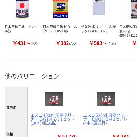
日本磨料工業 ピカー
日本磨料工業 ピカール
光陽社 ポリマール みが
日本磨料工
ル液
クロス 30050 1枚
きクロス 62-3976
液180g
490417811
￥431～
￥382
￥583～
￥
（税込）
（税込）
（税込）
他のバリエーション
商品名
エスコ 100ml 刃物クリー
エスコ 320ml 刃物クリー
ナー EA916HZ-3 1セット
ナー EA916HZ-4 1セット
(10本)（直送品）
(4本)（直送品）
価格
￥10,780
￥8,284