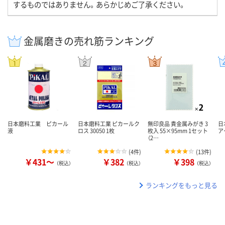
するものではありません。あらかじめご了承ください。
金属磨きの売れ筋ランキング
日本磨料工業 ピカール
日本磨料工業 ピカールク
無印良品 貴金属みがき 3
日
液
ロス 30050 1枚
枚入 55×95mm 1セット
アー
（2…
(
4件
)
(
13件
)
￥431～
￥382
￥398
（税込）
（税込）
（税込）
ランキングをもっと見る