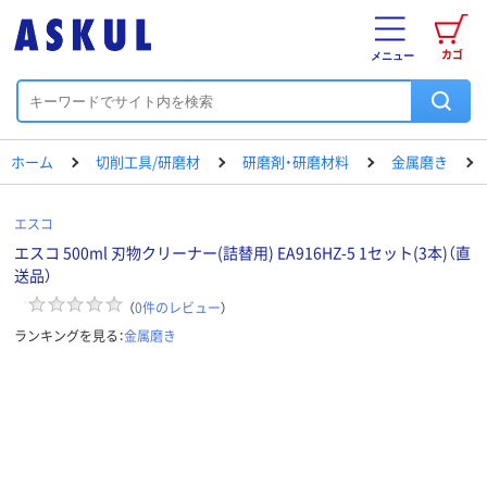
カゴ
メニュー
ホーム
切削工具/研磨材
研磨剤・研磨材料
金属磨き
エスコ
エスコ 500ml 刃物クリーナー(詰替用) EA916HZ-5 1セット(3本)（直
送品）
（
0
件のレビュー
）
ランキングを見る：
金属磨き