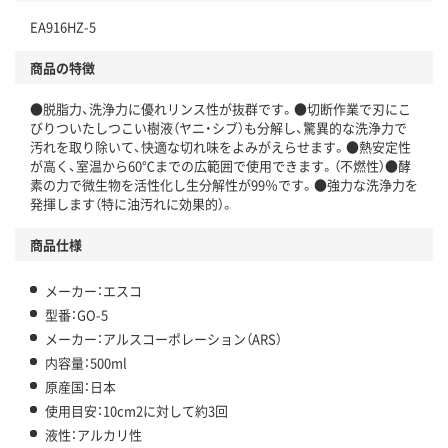
EA916HZ-5
商品の特徴
●脱脂力、洗浄力に優れリンス性が抜群です。●切断作業で刃にこ
びりついたしつこい樹液（ヤニ・シブ）も分解し、驚異的な洗浄力で
汚れを取り除いて、快適な切れ味をよみがえらせます。●熱安定性
が高く、室温から60℃までの広範囲で使用できます。（不燃性）●酵
素の力で微生物を活性化し生分解性が99％です。●強力な洗浄力を
発揮します（特に油汚れに効果的）。
商品仕様
メーカー：エスコ
型番：GO-5
メーカー：アルスコーポレーション（ARS）
内容量：500ml
原産国：日本
使用目安：10cm2に対して約3回
液性：アルカリ性