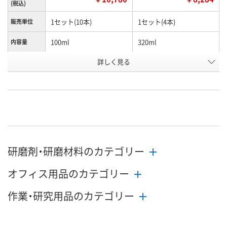
(税込)
1セット(10本)
1セット(4本)
販売単位
100ml
320ml
内容量
詳しく見る
U588755
K223236
お申込番号
あり
在庫
8月24日（月）まで
お届け日
数量
在庫切れです
（次回入荷日未定）
研磨剤・研磨材料のカテゴリー
カゴへ
オフィス用品のカテゴリー
作業・研究用品のカテゴリー