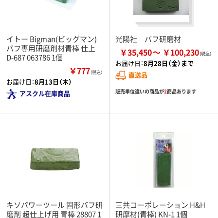
イトー Bigman(ビッグマン)
光陽社 バフ研磨材
バフ専用研磨剤材青棒 仕上
￥35,450
￥100,230
D-687 063786 1個
お届け日：
8月28日（金）まで
￥777
（税込）
直送品
お届け日：
8月13日（木）
販売単位違いの商品が
2
商品あります
アスクル在庫商品
キソパワーツール 固形バフ研
三共コーポレーション H&H
磨剤 超仕上げ用 青棒 28807 1
研摩材(青棒) KN-1 1個