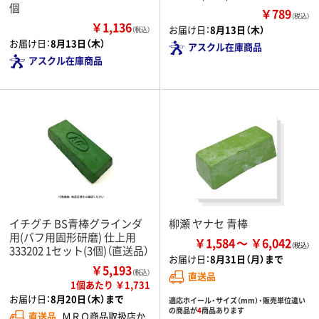
個
￥789
（税込）
￥1,136
お届け日：
8月13日（木）
（税込）
お届け日：
8月13日（木）
アスクル在庫商品
アスクル在庫商品
イチグチ BS青棒グラインダ
柳瀬 ヤナセ 青棒
用(バフ用固形研磨) 仕上用
￥1,584
￥6,042
333202 1セット(3個)（直送品）
お届け日：
8月31日（月）まで
￥5,193
（税込）
直送品
1個あたり ￥1,731
お届け日：
8月20日（木）まで
適応ホイール・サイズ（mm）・販売単位違い
の商品が
4
商品あります
直送品
ＭＲＯ商品取扱店か