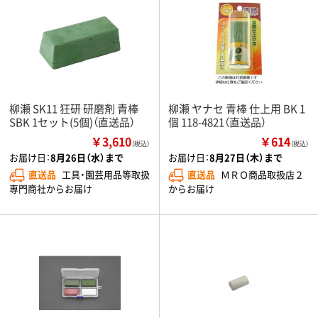
柳瀬 SK11 狂研 研磨剤 青棒
柳瀬 ヤナセ 青棒 仕上用 BK 1
SBK 1セット(5個)（直送品）
個 118-4821（直送品）
￥3,610
￥614
（税込）
（税込）
お届け日：
8月26日（水）まで
お届け日：
8月27日（木）まで
直送品
工具・園芸用品等取扱
直送品
ＭＲＯ商品取扱店２
専門商社からお届け
からお届け