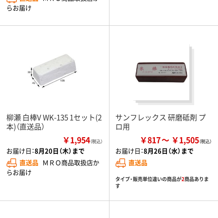
らお届け
柳瀬 白棒V WK-135 1セット(2
サンフレックス 研磨砥剤 プ
本)（直送品）
ロ用
￥1,954
￥817
￥1,505
（税込）
お届け日：
8月20日（木）まで
お届け日：
8月26日（水）まで
直送品
ＭＲＯ商品取扱店か
直送品
らお届け
タイプ・販売単位違いの商品が
2
商品ありま
す