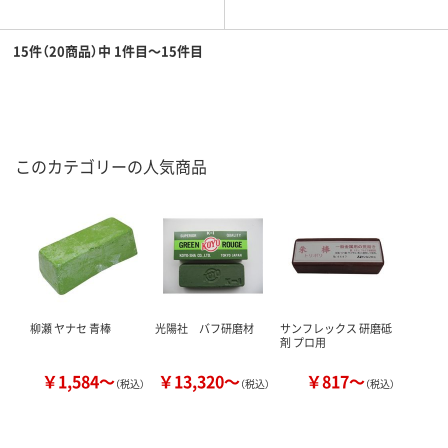
15件（20商品）中 1件目～15件目
このカテゴリーの人気商品
柳瀬 ヤナセ 青棒
光陽社 バフ研磨材
サンフレックス 研磨砥
剤 プロ用
￥1,584～
￥13,320～
￥817～
（税込）
（税込）
（税込）