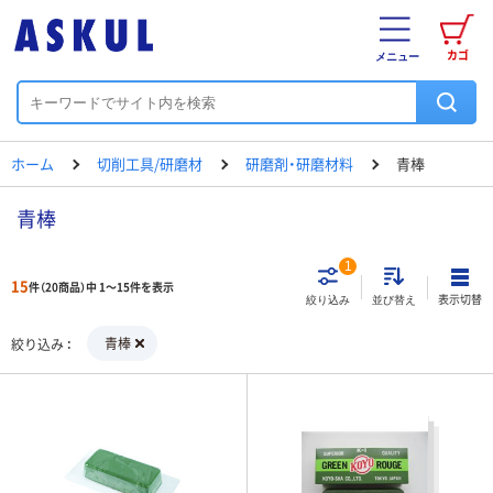
カゴ
メニュー
ホーム
切削工具/研磨材
研磨剤・研磨材料
青棒
青棒
1
15
件（20商品）中 1～15件を表示
表示切替
絞り込み
並び替え
青棒
絞り込み