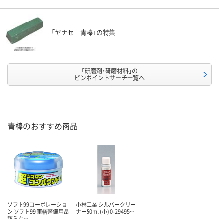
「ヤナセ 青棒」の特集
「研磨剤・研磨材料」の
ピンポイントサーチ一覧へ
青棒のおすすめ商品
ソフト99コーポレーショ
小林工業 シルバークリー
ン ソフト99 車輌整備用品
ナー50ml (小) 0-29495…
超ミク…