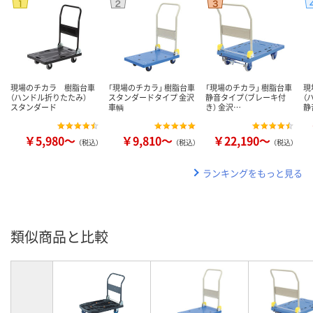
現場のチカラ 樹脂台車
「現場のチカラ」 樹脂台車
「現場のチカラ」 樹脂台車
現
（ハンドル折りたたみ）
スタンダードタイプ 金沢
静音タイプ（ブレーキ付
（
スタンダード
車輌
き） 金沢…
静
￥5,980～
￥9,810～
￥22,190～
（税込）
（税込）
（税込）
ランキングをもっと見る
類似商品と比較