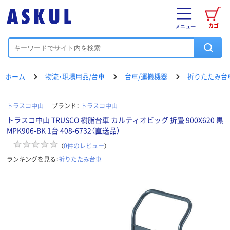
カゴ
メニュー
ホーム
物流・現場用品/台車
台車/運搬機器
折りたたみ台
トラスコ中山
ブランド：
トラスコ中山
トラスコ中山 TRUSCO 樹脂台車 カルティオビッグ 折畳 900X620 黒
MPK906-BK 1台 408-6732（直送品）
（
0
件のレビュー
）
ランキングを見る：
折りたたみ台車