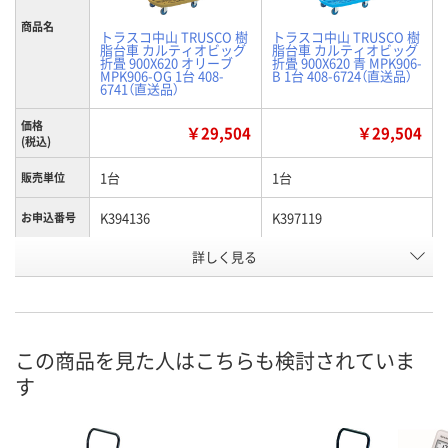
商品名
トラスコ中山 TRUSCO 樹
トラスコ中山 TRUSCO 樹
脂台車 カルティオビッグ
脂台車 カルティオビッグ
折畳 900X620 オリーブ
折畳 900X620 青 MPK906-
MPK906-OG 1台 408-
B 1台 408-6724（直送品）
6741（直送品）
価格
￥29,504
￥29,504
(税込)
1台
1台
販売単位
K394136
K397119
お申込番号
詳しく見る
あり
あり
在庫
8月20日（木）まで
8月13日（木）
お届け日
数量
数量
この商品を見た人はこちらも検討されていま
す
カゴへ
カゴへ