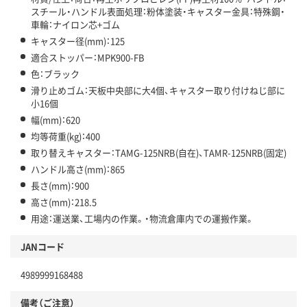
スチール・ハンドル表面処理：粉体塗装・キャスター金具：特殊鋼・
車輪：ナイロン芯+ゴム
キャスター径(mm)：125
適合ストッパー：MPK900-FB
色：ブラック
滑り止めゴム：天板中央部に大4個、キャスター取り付けねじ部に
小16個
幅(mm)：620
均等荷重(kg)：400
取り替えキャスター：TAMG-125NRB(自在)、TAMR-125NRB(固定)
ハンドル高さ(mm)：865
長さ(mm)：900
高さ(mm)：218.5
用途：運送業、工場内の作業。・物流倉庫内での運搬作業。
JANコード
4989999168488
備考（ご注意）