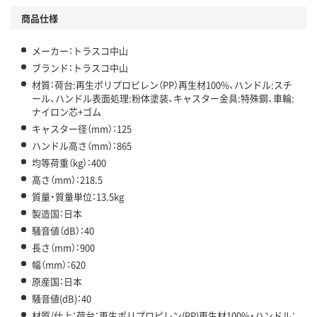
商品仕様
メーカー：トラスコ中山
ブランド：トラスコ中山
材質：荷台:再生ポリプロピレン（PP）再生材100%、ハンドル:スチ
ール、ハンドル表面処理:粉体塗装、キャスター金具:特殊鋼、車輪:
ナイロン芯+ゴム
キャスター径（mm）：125
ハンドル高さ（mm）：865
均等荷重（kg）：400
高さ（mm）：218.5
質量・質量単位：13.5kg
製造国：日本
騒音値（dB）：40
長さ（mm）：900
幅（mm）：620
原産国：日本
騒音値(dB)：40
材質/仕上：荷台：再生ポリプロピレン(PP)再生材100%・ハンドル：