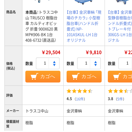
本商品：
トラスコ中
【台車】 金沢車輌 「現
【台車】 金沢車
商品名
山 TRUSCO 樹脂台
場のチカラ」 小型樹
型静音樹脂台
車 カルティオビッ
脂台車(ハンドル折
ンドル折畳式
グ 折畳 900X620 黒
畳式) NP-
トブレーキ付 
MPK906-BK 1台
101ASKUL-LH 1台
306GS-LH 1
408-6732（直送品）
オリジナル
ジナル
￥29,504
￥9,810
￥22
数量
数量
数量
価格
(税込)
カゴへ
カゴへ
カ
評価
4.5
3.8
（
16件
）
（
5件
）
トラスコ中山
金沢車輌
金沢車輌
メーカー
積載面材
樹脂
樹脂
樹脂
質