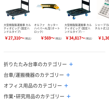
大型樹脂製運搬車 カル
オルファ カッター
大型樹脂製運搬車 カル
シャープ（S
ティオビッグ （固定ハ
ハイパーAL型（オート
ティオビッグ （固定ハ
チルト式 1
ンドルタイプ）
ロック）
ンドルタイプ） …
￥27,310～
￥569～
￥34,817～
￥1,3
（税込）
（税込）
（税込）
折りたたみ台車のカテゴリー
台車/運搬機器のカテゴリー
オフィス用品のカテゴリー
作業・研究用品のカテゴリー