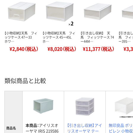
【小物収納】天馬 フィ
【小物収納】天馬 フィ
【引き出し収納】 天
【引き出
ッツケース 47ー33
ッツケース 45ー45L
馬 フィッツケース 74
馬 フィッ
ホワ…
ホ…
ー44M…
ー39S…
¥2,840（税込）
¥8,020（税込）
¥11,377（税込）
¥3,
類似商品と比較
本商品：
アイリスオ
【引き出し収納】アイ
無印良品 ポ
商品名
ーヤマ IRIS 219586
リスオーヤマ テー
ピレン 小物