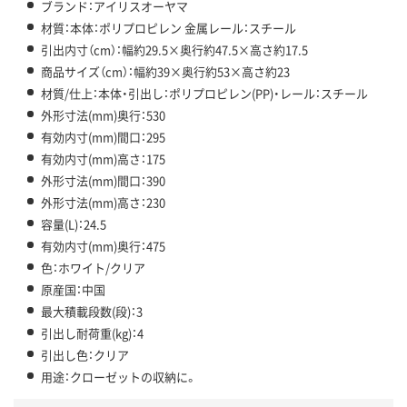
ブランド：アイリスオーヤマ
材質：本体：ポリプロピレン 金属レール：スチール
引出内寸（cm）：幅約29.5×奥行約47.5×高さ約17.5
商品サイズ（cm）：幅約39×奥行約53×高さ約23
材質/仕上：本体・引出し：ポリプロピレン(PP)・レール：スチール
外形寸法(mm)奥行：530
有効内寸(mm)間口：295
有効内寸(mm)高さ：175
外形寸法(mm)間口：390
外形寸法(mm)高さ：230
容量(L)：24.5
有効内寸(mm)奥行：475
色：ホワイト/クリア
原産国：中国
最大積載段数(段)：3
引出し耐荷重(kg)：4
引出し色：クリア
用途：クローゼットの収納に。