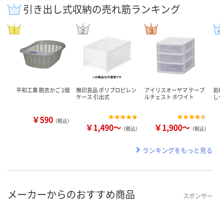
引き出し式収納の売れ筋ランキング
平和工業 脱衣かご 1個
無印良品 ポリプロピレン
アイリスオーヤマ テーブ
岩
ケース 引出式
ルチェスト ホワイト
し
￥590
（税込）
￥1,490～
￥1,900～
（税込）
（税込）
ランキングをもっと見る
メーカーからのおすすめ商品
スポンサー