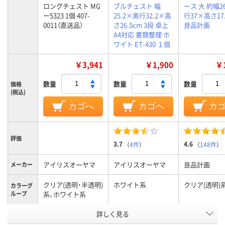
ロングチェスト MG
ブルチェスト 幅
ース 大 約幅2
ー5323 1個 407-
25.2×奥行32.2×高
行37×高さ17
0011（直送品）
さ26.5cm 3段 卓上
良品計画
A4対応 書類整理 ホ
ワイト ET-430 １個
￥3,941
￥1,900
￥1
数量
数量
数量
価格
(税込)
カゴへ
カゴへ
カ
評価
3.7
4.6
（
4件
）
（
148件
）
アイリスオーヤマ
アイリスオーヤマ
良品計画
メーカー
クリア(透明・半透明)
ホワイト系
クリア(透明)
カラーグ
ループ
系、ホワイト系
有効内寸
詳しく見る
300mm未満
法（幅）