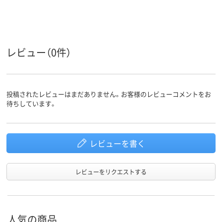
有効内寸
400～500mm未満
法（奥行）
有効内寸
200mm未満
法（高さ）
レビュー（0件）
アスクル
商品環境
スコア
投稿されたレビューはまだありません。お客様のレビューコメントをお
待ちしています。
レビューを書く
レビューをリクエストする
人気の商品