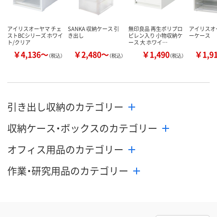
アイリスオーヤマ チェ
SANKA 収納ケース 引
無印良品 再生ポリプロ
アイリスオ
ストBCシリーズ ホワイ
き出し
ピレン入り 小物収納ケ
ーケース
ト/クリア
ース 大 ホワイ…
￥4,136～
￥2,480～
￥1,490
￥1,9
（税込）
（税込）
（税込）
引き出し収納のカテゴリー
収納ケース・ボックスのカテゴリー
オフィス用品のカテゴリー
作業・研究用品のカテゴリー