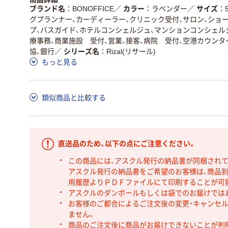
ブランド名
BONOFFICE
／
カラー
ラベンダー
／
サイズ
グプランナー、カーディーラー、クリニック受付、サロン、ショ
プ、バスガイド、ホテルコンシェルジュ、マンションコンシェルジ
療事務、商業施設 受付、営業、接客、病院 受付、空港カウンタ
協、銀行
／
シリーズ名
Rizal(リサール)
もっと見る
類似商品と比較する
直送品のため、以下の点にご注意ください。
この商品には、アスクル発行の納品書が同梱され
アスクル発行の納品書をご希望のお客様は、商品到
用履歴よりＰＤＦファイルにて印刷することが可
アスクルのダンボールもしくは袋でのお届けでは
お客様のご都合によるご注文後の変更・キャンセル
ません。
商品のご注文後に商品がお届けできないことが判