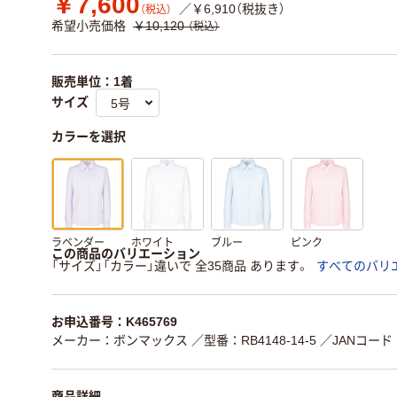
￥7,600
／￥6,910（税抜き）
（税込）
希望小売価格
￥10,120
（税込）
販売単位：1着
サイズ
カラーを選択
ラベンダー
ホワイト
ブルー
ピンク
この商品のバリエーション
「サイズ」「カラー」違いで 全35商品 あります。
すべてのバリ
お申込番号：K465769
メーカー：ボンマックス
／型番：RB4148-14-5
／JANコード：4
商品詳細