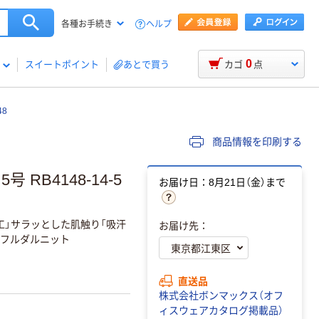
ヘルプ
各種お手続き
0
スイートポイント
あとで買う
カゴ
点
8
商品情報を印刷する
RB4148-14-5
お届け日：8月21日（金）まで
工」サラッとした肌触り「吸汗
お届け先：
」フルダルニット
直送品
株式会社ボンマックス（オフ
ィスウェアカタログ掲載品）