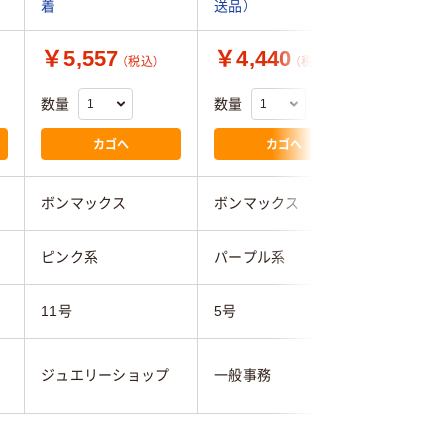
着
送品）
送品）
￥5,557
￥4,440
￥4,4
（税込）
（税込）
数量
数量
数量
カゴへ
カゴへ
ボンマックス
ボンマックス
ボンマッ
ピンク系
パープル系
パープル
11号
5号
5号
ジュエリーショップ
一般事務
一般事務