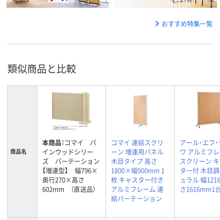
おすすめ特集一覧
類似商品と比較
本商品：
コマイ パ
コマイ 連結スクリ
アール・エフ
インウッドシリー
ーン 増連用パネル
ワ アルミフ
商品名
ズ パーテーション
木目タイプ 高さ
スクリーン 
【増連型】 幅796×
1800×幅900mm 1
ター付 木目調
奥行270×高さ
枚 キャスター付き
ュラル 幅121
602mm （直送品）
アルミフレーム 連
さ1616mm1
結パーテーション