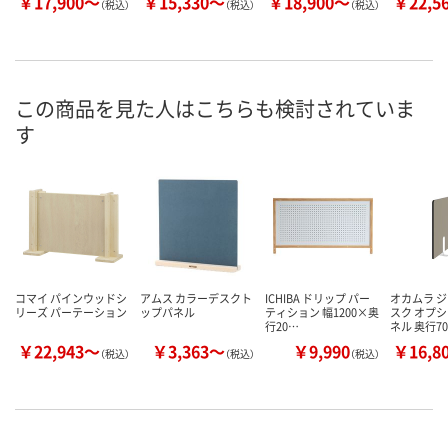
￥17,900～
￥15,330～
￥18,900～
￥22,5
（税込）
（税込）
（税込）
この商品を見た人はこちらも検討されていま
す
コマイ パインウッドシ
アムス カラーデスクト
ICHIBA ドリップ パー
オカムラ 
リーズ パーテーション
ップパネル
ティション 幅1200×奥
スク オプシ
行20…
ネル 奥行7
￥22,943～
￥3,363～
￥9,990
￥16,8
（税込）
（税込）
（税込）