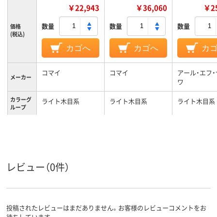
￥22,943
￥36,060
￥25
数量
数量
数量
価格
(税込)
カゴへ
カゴへ
カ
コマイ
コマイ
アール・エフ
メーカー
ワ
カラーグ
ライト木目系
ライト木目系
ライト木目系
ループ
レビュー（0件）
投稿されたレビューはまだありません。お客様のレビューコメントをお
待ちしています。