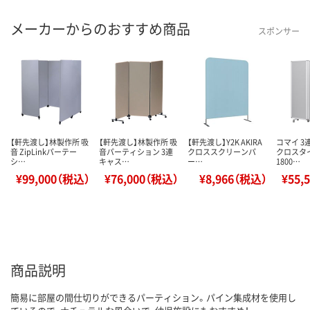
メーカーからのおすすめ商品
スポンサー
【軒先渡し】林製作所 吸
【軒先渡し】林製作所 吸
【軒先渡し】Y2K AKIRA
コマイ 3
音 ZipLinkパーテー
音パーティション 3連
クロススクリーンパ
クロスタ
シ…
キャス…
ー…
1800…
¥99,000（税込）
¥76,000（税込）
¥8,966（税込）
¥55,
商品説明
簡易に部屋の間仕切りができるパーティション。パイン集成材を使用し