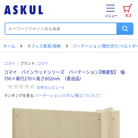
カゴ
メニュー
ホーム
オフィス家具/収納
パーテーション/間仕切り/ベルトポ
コマイ
ブランド：
コマイ
コマイ パインウッドシリーズ パーテーション【増連型】 幅
796×奥行270×高さ602mm （直送品）
（
0
件のレビュー
）
ランキングを見る：
パーテーション/パネル/衝立（ついたて）