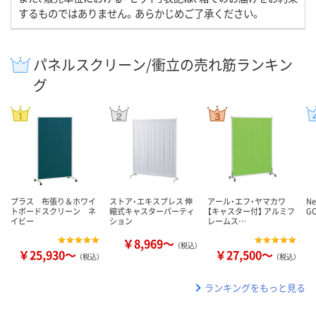
するものではありません。あらかじめご了承ください。
パネルスクリーン/衝立の売れ筋ランキン
グ
プラス 布張り＆ホワイ
ストア・エキスプレス 伸
アール・エフ・ヤマカワ
N
トボードスクリーン ネ
縮式キャスターパーティ
【キャスター付】 アルミフ
G
イビー
ション
レームス…
￥8,969～
（税込）
￥25,930～
￥27,500～
（税込）
（税込）
ランキングをもっと見る