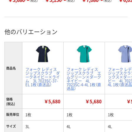
（税込）
（税込）
（税込）
他のバリエーション
商品名
フォーク レディス
フォーク レディス
フォーク レ
ジップスクラブ ダ
ジップスクラブ エ
ジップスクラ
ークネイビー×ライ
ムグリーン×ダーク
ックス×ダー
ム 3L 7023SC-37-
ネイビー 4L
ビー 4L 7023
EL 1枚（直送品）
7023SC-4-4L 1枚（直
4L 1枚（直送品
送品）
価格
￥5,680
￥5,680
￥5
(税込)
1枚
1枚
1枚
販売単位
3L
4L
4L
サイズ