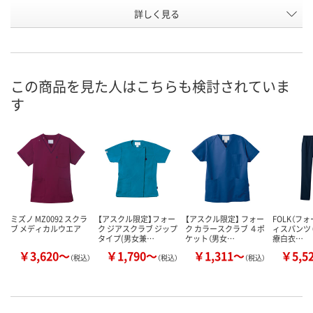
詳しく見る
ダークネイビー×ラ
エムグリーン×ダー
サックス×ダ
カラー
イム
クネイビー
イビー
お申込番
UN92813
N982055
N982045
号
この商品を見た人はこちらも検討されていま
直送品
直送品
直送品
在庫
す
8月21日（金）まで
8月24日（月）まで
8月24日（月）
お届け日
数量
数量
数量
カゴへ
カゴへ
カ
ミズノ MZ0092 スクラ
【アスクル限定】フォー
【アスクル限定】 フォー
FOLK（フォ
ブ メディカルウエア
ク ジアスクラブ ジップ
ク カラースクラブ ４ポ
ィスパンツ 6
タイプ(男女兼…
ケット（男女…
療白衣…
￥3,620～
￥1,790～
￥1,311～
￥5,5
（税込）
（税込）
（税込）