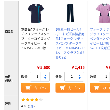
本商品：
フォーク レ
【在庫一掃セール！
フォーク レ
商品名
ディスジップスクラ
8/31まで】【再検品商
ジップスクラ
ブ ターコイズ×ダ
品】フォーク レディ
ベンダー×ダ
ークネイビー M
スパンツ ダークネ
イビー LL 707
7023SC-17-M 1枚
イビー M 6014SC-17
52-LL 1枚（
1枚 スクラブ（わけ
あり品）
￥5,680
￥2,415
￥6
数量
数量
数量
価格
(税込)
カゴへ
カゴへ
カ
評価
4.0
（
1件
）