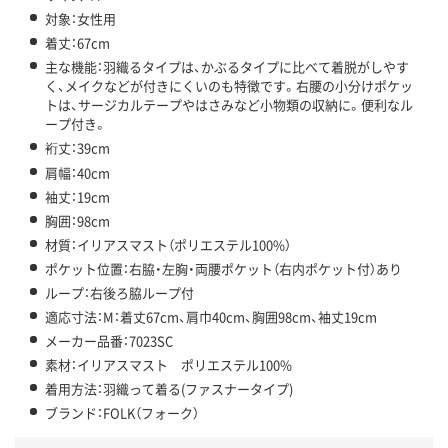
対象：女性用
着丈：67cm
主な機能：羽織るタイプは、かぶるタイプに比べて着脱がしやす
く、メイクなどが付きにくいのも特徴です。右腰の小分けポケッ
トは、サージカルテープやはさみなど小物類の収納に。便利なル
ープ付き。
裄丈：39cm
肩幅：40cm
袖丈：19cm
胸囲：98cm
材質：イリアスマスト（ポリエステル100%）
ポケット位置：右脇・左胸・両腰ポケット（右内ポケット付）あり
ループ：右後ろ脇ループ付
適応寸法：M：着丈67cm、肩巾40cm、胸囲98cm、袖丈19cm
メーカー品番：7023SC
素材：イリアスマスト ポリエステル100%
着用方法：羽織って着る(ファスナータイプ)
ブランド：FOLK（フォーク）