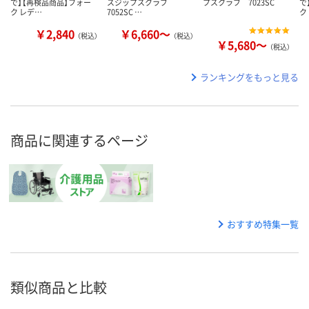
で】【再検品商品】フォー
スジップスクラブ
プスクラブ 7023SC
で
ク レデ…
7052SC …
ク
￥2,840
￥6,660～
（税込）
（税込）
￥5,680～
（税込）
ランキングをもっと見る
商品に関連するページ
おすすめ特集一覧
類似商品と比較