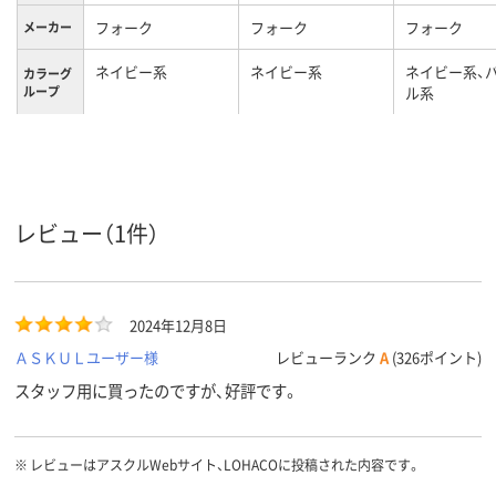
フォーク
フォーク
フォーク
メーカー
ネイビー系
ネイビー系
ネイビー系、
カラーグ
ループ
ル系
M
M
LL
サイズ
女性用
レディス
対象
レビュー（1件）
2024年12月8日
ＡＳＫＵＬユーザー様
レビューランク
A
(326ポイント)
スタッフ用に買ったのですが、好評です。
※
レビューはアスクルWebサイト、LOHACOに投稿された内容です。