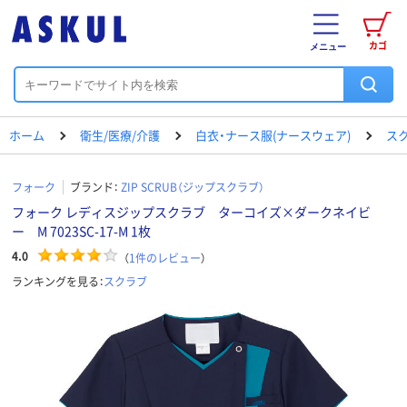
カゴ
メニュー
ホーム
衛生/医療/介護
白衣・ナース服(ナースウェア)
ス
フォーク
ブランド：
ZIP SCRUB（ジップスクラブ）
フォーク レディスジップスクラブ ターコイズ×ダークネイビ
ー M 7023SC-17-M 1枚
4.0
（
1
件のレビュー
）
ランキングを見る：
スクラブ