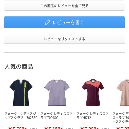
この商品のレビューを全て見る
レビューを書く
レビューをリクエストする
人気の商品
フォーク レディスジ
フォーク レディススク
フォーク レディススク
フォーク 
ップスクラブ 7023SC
ラブ 7099SC
ラブHI712
スクラブ 70
ィススクラ
￥5,680～
￥5,150～
￥7,080～
￥6,0