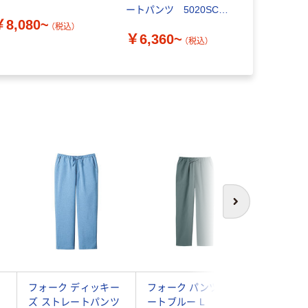
ートパンツ 5020SC
ツ（メンズ） 
￥8,080~
1枚
（税込）
￥6,360~
（税込）
￥4,190
次へ
セ
フォーク ディッキー
フォーク パンツ スレ
ルコック
ズ ストレートパンツ
ートブルー L
フ 男女