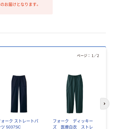
第のお届けとなります。
ページ：
1
／
2
次のスライド
フォーク ストレートパ
フォーク ディッキー
フォーク 
ツ 5037SC
ズ 医療白衣 ストレ
ンツ スト