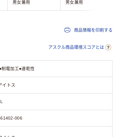
男女兼用
男女兼用
男女兼用
商品情報を印刷する
アスクル商品環境スコアとは
●制電加工●速乾性
アイトス
3L
861402-006