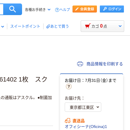
ヘルプ
各種お手続き
0
スイートポイント
あとで買う
カゴ
点
商品情報を印刷する
861402 1枚 スク
お届け日：7月31日（金）まで
の通販はアスクル。 ●制菌加
お届け先：
直送品
オフィシーナ(Oficina)1