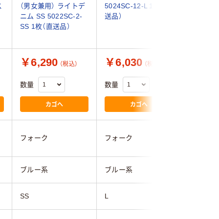
ス
（男女兼用） ライトデ
5024SC-12-L 1枚（直
UQM21
ニム SS 5022SC-2-
送品）
ラブ（直
SS 1枚（直送品）
￥6,290
￥6,030
￥4,2
（税込）
（税込）
数量
数量
数量
カゴへ
カゴへ
ルコック
フォーク
フォーク
フ
ブルー系
ブルー系
ブルー系
SS
L
LL