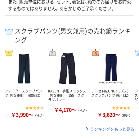
また、販売単位における「セット」表記は、箱でのお届けをお約束
するものではありません。あらかじめご了承ください。
スクラブパンツ(男女兼用)の売れ筋ランキ
ング
フォーク スクラブパン
KAZEN 手術スラックス
チトセ MIZUNO（ミズノ）
フ
ツ（男女兼用） 6003SC
（男女兼用） 155 スク
スクラブパンツ 兼用 MZ-
ズ
ラブパン…
…
50
￥4,170～
（税込）
￥3,990～
￥3,620～
（税込）
（税込）
ランキングをもっと見る