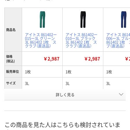
商品名
アイトス 861402ー
アイトス 861402ー
アイトス 861
015ー3L グリーン
010ー3L ブラック
006ー3L ブル
3L 861402 1枚 ス
3L 861402 1枚 ス
861402 1枚
クラブ（直送品）
クラブ（直送品）
ブ（直送品）
価格
￥2,987
￥2,987
￥2
(税込)
1枚
1枚
1枚
販売単位
3L
3L
3L
サイズ
詳しく見る
グリーン
ブラック
ブルー
カラー
お申込番
K743014
K743005
K742996
号
直送品
直送品
直送品
在庫
この商品を見た人はこちらも検討されていま