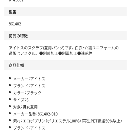
型番
861402
商品の特徴
アイトスのスクラブ(兼用パンツ)です。白衣・介護ユニフォームの
通販はアスクル。 ●制菌加工●制電加工●速乾性
商品仕様
メーカー：アイトス
ブランド：アイトス
カラー：ブラック
サイズ：S
対象：男女兼用
メーカー品番：861402-010
素材：エコポプリン（ポリエステル100%）（再生PET繊維50%以上）
ブランド：アイトス