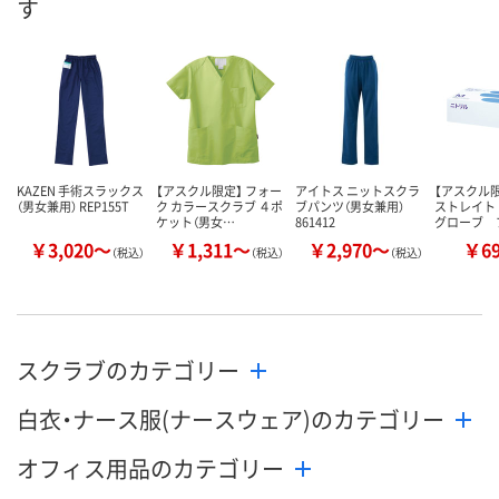
す
8月24日（月）まで
8月24日（月）まで
8月24日（月）
お届け日
数量
数量
数量
カゴへ
カゴへ
カ
KAZEN 手術スラックス
【アスクル限定】 フォー
アイトス ニットスクラ
【アスクル
（男女兼用） REP155T
ク カラースクラブ ４ポ
ブパンツ（男女兼用）
ストレイト
ケット（男女…
861412
グローブ 
￥3,020～
￥1,311～
￥2,970～
￥6
（税込）
（税込）
（税込）
スクラブのカテゴリー
白衣・ナース服(ナースウェア)のカテゴリー
オフィス用品のカテゴリー