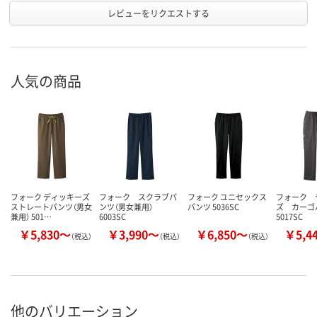
レビューをリクエストする
人気の商品
フォーク ディッキーズ
フォーク スクラブパ
フォーク ユニセックス
フォーク 
ストレートパンツ（男女
ンツ（男女兼用）
パンツ 5036SC
ズ カー
兼用） 501…
6003SC
5017SC
￥5,830～
￥3,990～
￥6,850～
￥5,4
（税込）
（税込）
（税込）
他のバリエーション