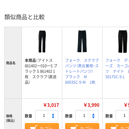
類似商品と比較
本商品：
アイトス
フォーク スクラブ
フォーク デ
商品名
861402ー010ーS ブ
パンツ（男女兼用・ス
ーズ カーゴ
ラック S 861402 1
トレートパンツ）
ツ ナイト
枚 スクラブ（直送
ブラック M
5017SC-9-L
品）
6003SC-9-M 1枚
￥3,017
￥3,990
￥5
数量
数量
数量
価格
(税込)
カゴへ
カゴへ
カ