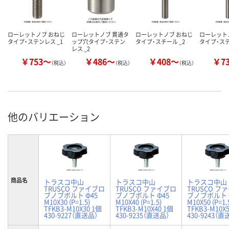
ローレットノブ おねじ
ローレットノブ 貫通タ
ローレットノブ おねじ
ローレット
タイプ・ステンレス _1
ップ穴タイプ・ステン
タイプ・スチール _2
タイプ・ステ
レス _2
￥753～
￥486～
￥408～
￥7
（税込）
（税込）
（税込）
他のバリエーション
商品名
トラスコ中山
トラスコ中山
トラスコ中山
TRUSCO ファイブロ
TRUSCO ファイブロ
TRUSCO フ
ブノブボルト Φ45
ブノブボルト Φ45
ブノブボルト 
M10X30 (P=1.5)
M10X40 (P=1.5)
M10X50 (P=1.
TFKB3-M10X30 1個
TFKB3-M10X40 1個
TFKB3-M10X
430-9227（直送品）
430-9235（直送品）
430-9243（直