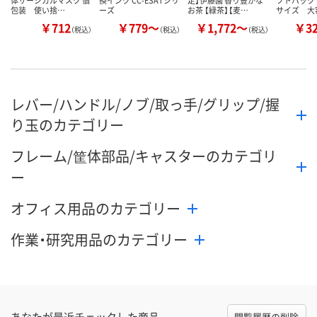
包装 使い捨…
ーズ
お茶 【緑茶】【麦…
サイズ 大
￥712
￥779～
￥1,772～
￥3
（税込）
（税込）
（税込）
レバー/ハンドル/ノブ/取っ手/グリップ/握
り玉のカテゴリー
フレーム/筐体部品/キャスターのカテゴリ
ー
オフィス用品のカテゴリー
作業・研究用品のカテゴリー
あなたが最近チェックした商品
閲覧履歴の削除