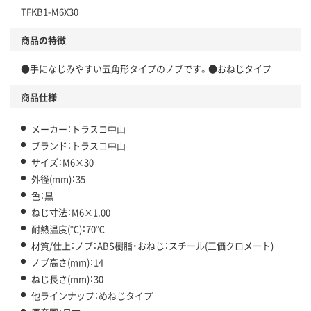
TFKB1-M6X30
商品の特徴
●手になじみやすい五角形タイプのノブです。●おねじタイプ
商品仕様
メーカー：トラスコ中山
ブランド：トラスコ中山
サイズ：M6×30
外径(mm)：35
色：黒
ねじ寸法：M6×1.00
耐熱温度(℃)：70℃
材質/仕上：ノブ：ABS樹脂・おねじ：スチール(三価クロメート)
ノブ高さ(mm)：14
ねじ長さ(mm)：30
他ラインナップ：めねじタイプ