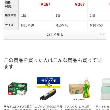
価格
￥267
￥267
(税込)
1個
1個
1個
販売単位
M10×30
M10×40
M10×50
サイズ
ノブ高さ
詳しく見る
17
17
17
(mm)
お申込番
K795505
K795529
K795530
号
この商品を買った人はこんな商品も買ってい
あり
あり
あり
在庫
ます
8月12日（水）
8月12日（水）
8月12日（水）
お届け日
数量
数量
数量
カゴへ
カゴへ
カ
サカキL&Eワイズ 3層立
エプソン（EPSON）用 互
【アスクル・ロハコ限
ティッシュ
体サージカルマスク 個
換インク CC-ESATシリ
定】伊藤園 香り豊かな
フトパック