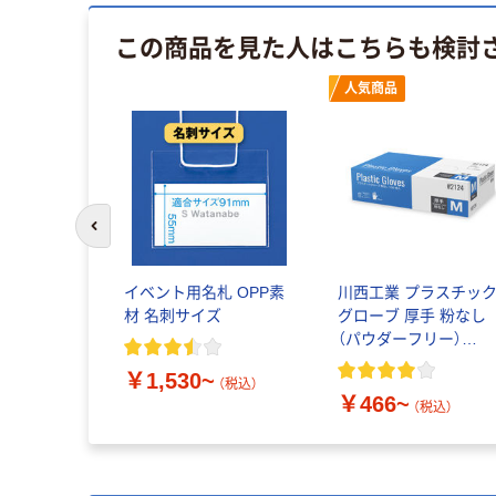
この商品を見た人はこちらも検討
人気商品
前のスライドへ
イベント用名札 OPP素
川西工業 プラスチッ
材 名刺サイズ
グローブ 厚手 粉なし
（パウダーフリー）
#2124 1箱（100枚入）
￥1,530~
（使い捨てグローブ）
（税込）
￥466~
（税込）