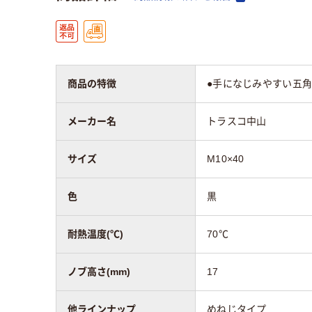
商品の特徴
●手になじみやすい五
メーカー名
トラスコ中山
サイズ
M10×40
色
黒
耐熱温度(℃)
70℃
ノブ高さ(mm)
17
他ラインナップ
めねじタイプ