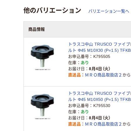
他のバリエーション
バリエーション一覧へ
商品情報
トラスコ中山 TRUSCO ファイ
ルト Φ45 M10X30 (P=1.5) TFK
1個 430-9227（直送品）
お申込番号
K795505
在庫
あり
お届け日
8月4日（火）
直送品
ＭＲＯ商品取扱店２
から
トラスコ中山 TRUSCO ファイ
ルト Φ45 M10X50 (P=1.5) TFK
1個 430-9243（直送品）
お申込番号
K795530
在庫
あり
お届け日
8月4日（火）
直送品
ＭＲＯ商品取扱店２
から