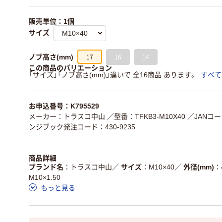
販売単位：1個
サイズ
17
16
14
ノブ高さ(mm)
この商品のバリエーション
「サイズ」「ノブ高さ(mm)」違いで 全16商品 あります。
すべて
お申込番号：K795529
メーカー：トラスコ中山
／型番：TFKB3-M10X40
／JANコード
ンジブック発注コード：430-9235
商品詳細
ブランド名
トラスコ中山
／
サイズ
M10×40
／
外径(mm)
M10×1.50
もっと見る