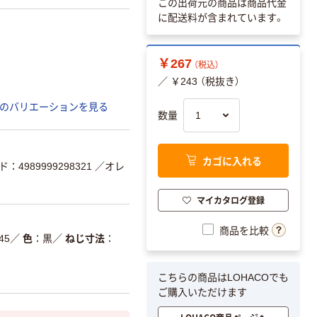
この出荷元の商品は商品代金
に配送料が含まれています。
￥267
（税込）
／ ￥243 （税抜き）
のバリエーションを見る
数量
カゴに入れる
：4989999298321
／オレ
マイカタログ登録
商品を比較
45
／
色
黒
／
ねじ寸法
こちらの商品はLOHACOでも
ご購入いただけます