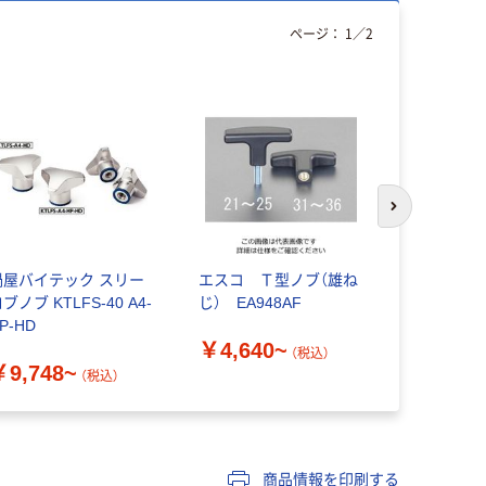
ページ：
1
／
2
次のスライド
鍋屋バイテック スリー
エスコ Ｔ型ノブ（雄ね
SUNCO 
ブノブ KTLFS-40 A4-
じ） EA948AF
ビス
P-HD
￥4,640~
￥36,61
（税込）
￥9,748~
（税込）
商品情報を印刷する