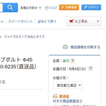
ヘルプ
各種お手続き
0
スイートポイント
あとで買う
カゴ
点
ファイブロブノブ おねじタイプ
商品情報を印刷する
ブボルト Φ45
在庫：
あり
430-9235（直送品）
お届け日：8月4日（火）
お届け先：
り玉
直送品
ＭＲＯ商品取扱店２