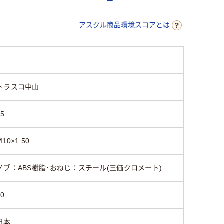
アスクル商品環境スコアとは
トラスコ中山
45
M10×1.50
ノブ：ABS樹脂・おねじ：スチール(三価クロメート)
40
日本