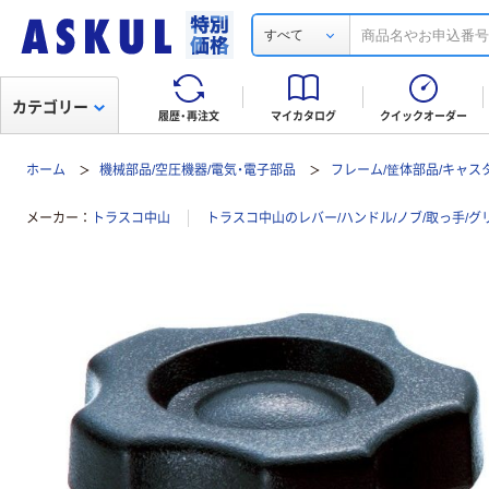
すべて
カテゴリー
履歴・再注文
マイカタログ
クイックオーダー
ホーム
機械部品/空圧機器/電気・電子部品
フレーム/筐体部品/キャス
メーカー
トラスコ中山
トラスコ中山のレバー/ハンドル/ノブ/取っ手/グ