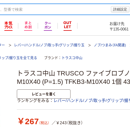
詳細設定
お届け先
〒135-0061
ター
レバー/ハンドル/ノブ/取っ手/グリップ/握り玉
ノブ/つまみ（FA関連)
リップ/握り玉を全て見る
ブランド
トラスコ中山
トラスコ中山 TRUSCO ファイブロブノ
M10X40 (P=1.5) TFKB3-M10X40 1個 
レビューを書く
ランキングをみる
レバー/ハンドル/ノブ/取っ手/グリップ/握
￥267
／￥243（税抜き）
（税込）