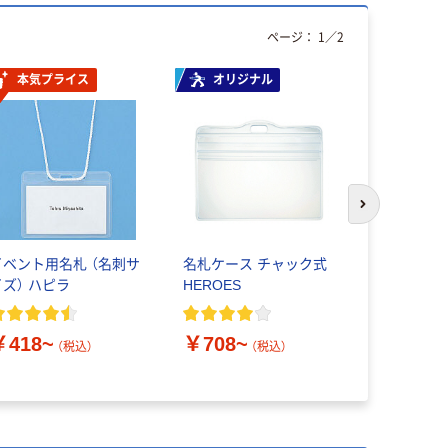
ページ：
1
／
2
本気プライス
オリジナル
オリジ
次のスライド
イベント用名札 （名刺サ
名札ケース チャック式
アスクル 
イズ） ハピラ
HEROES
プ付き）
￥418~
￥708~
￥298~
（税込）
（税込）