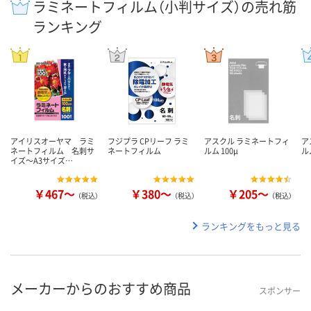
ラミネートフィルム（小判サイズ）の売れ筋
ランキング
アイリスオーヤマ ラミ
フジプラ CPリーフ ラミ
アスクル ラミネートフィ
ア
ネートフィルム 名刺サ
ネートフィルム
ルム 100μ
ル
イズ～A3サイズ…
￥467～
￥380～
￥205～
（税込）
（税込）
（税込）
ランキングをもっと見る
メーカーからのおすすめ商品
スポンサー