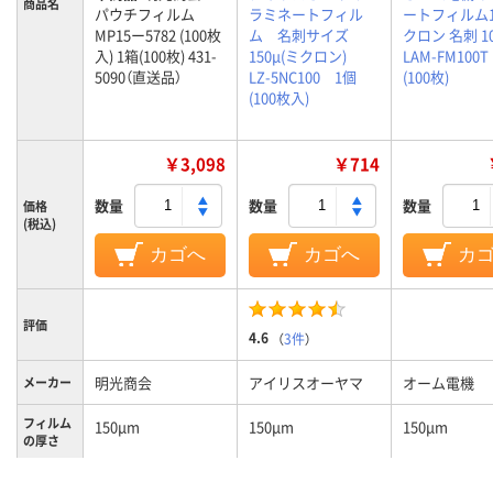
商品名
パウチフィルム
ラミネートフィル
ートフィルム1
MP15ー5782 (100枚
ム 名刺サイズ
クロン 名刺 1
入) 1箱(100枚) 431-
150μ(ミクロン)
LAM-FM100T
5090（直送品）
LZ-5NC100 1個
(100枚)
(100枚入)
￥3,098
￥714
数量
数量
数量
価格
(税込)
カゴへ
カゴへ
カ
評価
4.6
（
3件
）
明光商会
アイリスオーヤマ
オーム電機
メーカー
フィルム
150μm
150μm
150μm
の厚さ