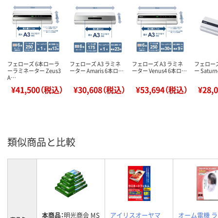
フェローズ 6本ローラ
フェローズ A3 ラミネ
フェローズ A3 ラミネ
フェロー
ーラミネーター Zeus3
ーター Amaris 6本ロ…
ーター Venus4 6本ロ…
ー Saturn
A…
¥41,500（税込）
¥30,608（税込）
¥53,694（税込）
¥28,
類似商品と比較
本商品：
明光商会 MS
アイリスオーヤマ
オーム電機 