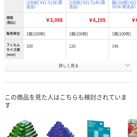
(100枚) 431-5138（直
(100枚) 431-5146（直
箱(100枚) 431
送品）
送品）
5014（直送品）
価格
￥3,098
￥6,195
￥6
(税込)
1箱(100枚)
1箱(100枚)
1箱(100枚)
販売単位
フィルム
100
126
146
サイズ横
(mm)
詳しく見る
診察券用
タイプ
お申込番
K798352
K798353
K798584
号
あり
あり
わずか
在庫
この商品を見た人はこちらも検討されていま
す
8月12日（水）
8月12日（水）
8月19日（水）
お届け日
数量
数量
数量
カゴへ
カゴへ
カ