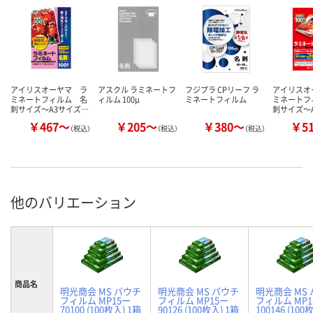
アイリスオーヤマ ラ
アスクル ラミネートフ
フジプラ CPリーフ ラ
アイリスオ
ミネートフィルム 名
ィルム 100μ
ミネートフィルム
ミネートフ
刺サイズ～A3サイズ…
刺サイズ～
￥467～
￥205～
￥380～
￥5
（税込）
（税込）
（税込）
他のバリエーション
商品名
明光商会 MS パウチ
明光商会 MS パウチ
明光商会 MS
フィルム MP15ー
フィルム MP15ー
フィルム MP1
70100 (100枚入) 1箱
90126 (100枚入) 1箱
100146 (100