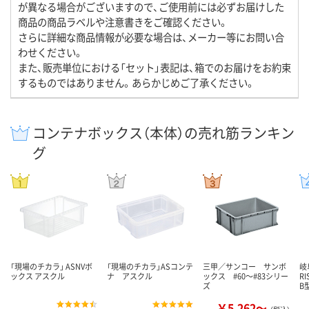
が異なる場合がございますので、ご使用前には必ずお届けした
商品の商品ラベルや注意書きをご確認ください。
さらに詳細な商品情報が必要な場合は、メーカー等にお問い合
わせください。
また、販売単位における「セット」表記は、箱でのお届けをお約束
するものではありません。あらかじめご了承ください。
コンテナボックス（本体）の売れ筋ランキン
グ
「現場のチカラ」 ASNVボ
「現場のチカラ」ASコンテ
三甲／サンコー サンボ
岐
ックス アスクル
ナ アスクル
ックス #60～#83シリー
R
ズ
B
￥5,262～