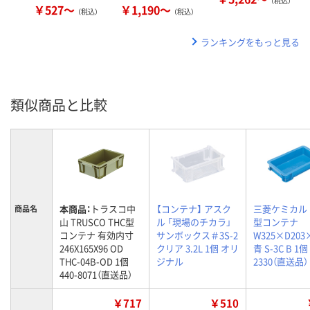
（税込）
￥527～
￥1,190～
（税込）
（税込）
ランキングをもっと見る
類似商品と比較
本商品：
トラスコ中
【コンテナ】 アスク
三菱ケミカル 
商品名
山 TRUSCO THC型
ル 「現場のチカラ」
型コンテナ
コンテナ 有効内寸
サンボックス＃3S-2
W325×D203
246X165X96 OD
クリア 3.2L 1個 オリ
青 S-3C B 1個 
THC-04B-OD 1個
ジナル
2330（直送品）
440-8071（直送品）
￥717
￥510