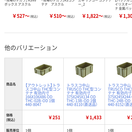
ボックス アスクル
テナ アスクル
ー_2
イリスオー
ナ 金属バ
￥527～
￥510～
￥1,822～
￥1,3
（税込）
（税込）
（税込）
他のバリエーション
商品名
【アウトレット】トラ
トラスコ中山
トラスコ中山
スコ中山 THC型コン
TRUSCO THC型コン
TRUSCO TH
テナ 有効内寸
テナ 有効内寸
テナ 有効内寸
166X106X86 OD
375X245X134 OD
375X245X244
THC-02B-OD 1個
THC-13B-OD 1個
THC-24B-OD
440-8047
440-8110（直送品）
440-8152（直
価格
￥251
￥1,433
￥2
(税込)
1個
1個
1個
販売単位