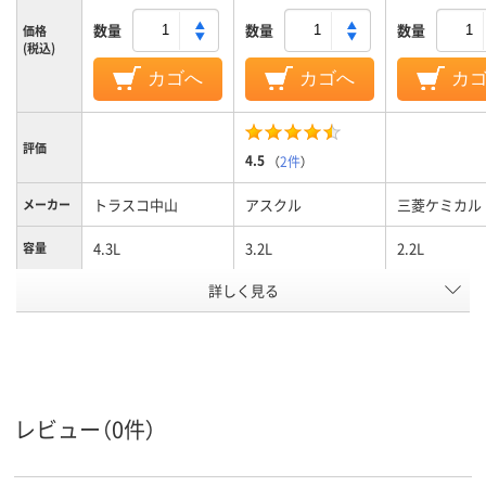
数量
数量
数量
価格
(税込)
カゴへ
カゴへ
カ
評価
4.5
（
2件
）
トラスコ中山
アスクル
三菱ケミカル
メーカー
4.3L
3.2L
2.2L
容量
アスクル
詳しく見る
商品環境
95
スコア
レビュー（0件）