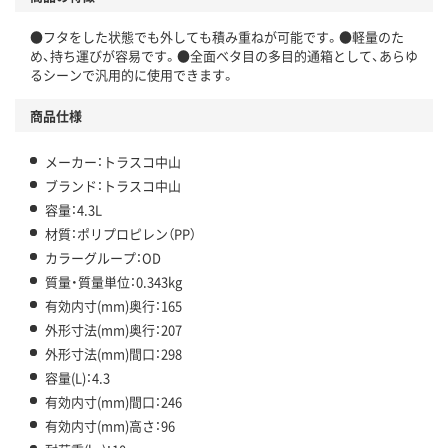
●フタをした状態でも外しても積み重ねが可能です。●軽量のた
め、持ち運びが容易です。●全面ベタ目の多目的通箱として、あらゆ
るシーンで汎用的に使用できます。
商品仕様
メーカー：トラスコ中山
ブランド：トラスコ中山
容量：4.3L
材質：ポリプロピレン（PP）
カラーグループ：OD
質量・質量単位：0.343kg
有効内寸(mm)奥行：165
外形寸法(mm)奥行：207
外形寸法(mm)間口：298
容量(L)：4.3
有効内寸(mm)間口：246
有効内寸(mm)高さ：96