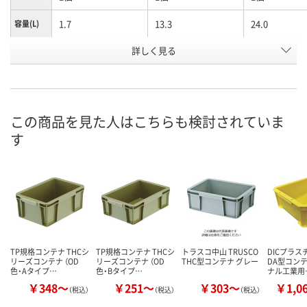
1.7
13.3
24.0
容量(L)
お申込番
詳しく見る
K798894
K798829
K798810
号
4点
あり
あり
在庫
8月9日（日）
8月12日（水）
8月12日（水）
お届け日
この商品を見た人はこちらも検討されていま
す
数量
数量
数量
カゴへ
カゴへ
カ
TP規格コンテナ THCシ
TP規格コンテナ THCシ
トラスコ中山 TRUSCO
DICプラスチ
リーズコンテナ （OD
リーズコンテナ （OD
THC型コンテナ グレー
DA型コンテ
色・Aタイプ…
色・Bタイプ…
ナル工業用
￥348～
￥251～
￥303～
￥1,0
（税込）
（税込）
（税込）