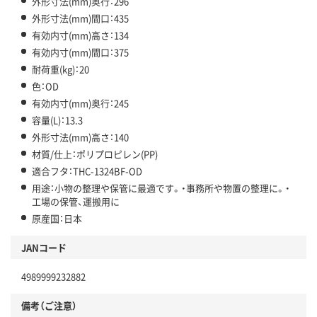
外形寸法(mm)奥行：296
外形寸法(mm)間口：435
有効内寸(mm)高さ：134
有効内寸(mm)間口：375
耐荷重(kg)：20
色：OD
有効内寸(mm)奥行：245
容量(L)：13.3
外形寸法(mm)高さ：140
材質/仕上：ポリプロピレン(PP)
適合フタ：THC-1324BF-OD
用途：小物の整理や保管に最適です。・事務所や物置の整理に。・
工場の保管、運搬用に
原産国：日本
JANコード
4989999232882
備考（ご注意）