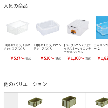
人気の商品
「現場のチカラ」 ASNV
「現場のチカラ」ASコン
【バックルコンテナ】ア
三甲 サンコ
ボックス アスクル
テナ アスクル
イリスオーヤマ コンテ
ー_2
ナ 金属バックル…
￥527～
￥510～
￥1,300～
￥1,8
（税込）
（税込）
（税込）
他のバリエーション