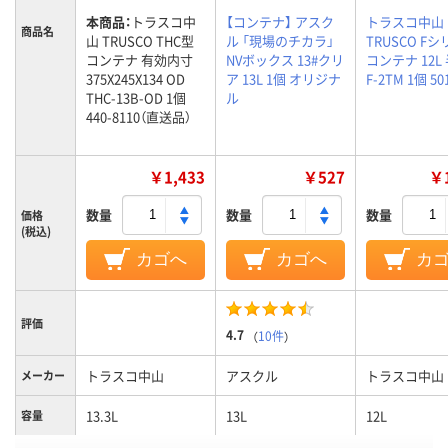
本商品：
トラスコ中
【コンテナ】 アスク
トラスコ中山
商品名
山 TRUSCO THC型
ル 「現場のチカラ」
TRUSCO F
コンテナ 有効内寸
NVボックス 13#クリ
コンテナ 12L
375X245X134 OD
ア 13L 1個 オリジナ
F-2TM 1個 50
THC-13B-OD 1個
ル
440-8110（直送品）
￥1,433
￥527
￥1
数量
数量
数量
価格
(税込)
カゴへ
カゴへ
カ
評価
4.7
（
10件
）
トラスコ中山
アスクル
トラスコ中山
メーカー
13.3L
13L
12L
容量