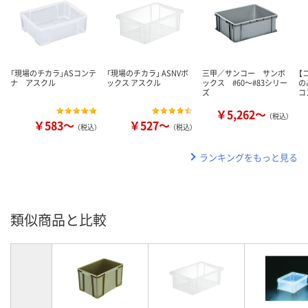
「現場のチカラ」ASコンテ
「現場のチカラ」 ASNVボ
三甲／サンコー サンボ
【
ナ アスクル
ックス アスクル
ックス #60～#83シリー
の
ズ
コ
￥5,262～
（税込）
￥583～
￥527～
（税込）
（税込）
ランキングをもっと見る
類似商品と比較