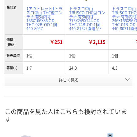
商品名
【アウトレット】トラ
トラスコ中山
トラスコ中山
スコ中山 THC型コン
TRUSCO THC型コン
TRUSCO TH
テナ 有効内寸
テナ 有効内寸
テナ 有効内寸
166X106X86 OD
375X245X244 OD
246X165X96 
THC-02B-OD 1個
THC-24B-OD 1個
THC-04B-OD
440-8047
440-8152（直送品）
440-8071（直
価格
￥251
￥2,115
(税込)
1個
1個
1個
販売単位
1.7
24.0
4.3
容量(L)
お申込番
詳しく見る
K798894
K798810
K798777
号
4点
あり
あり
在庫
8月13日（木）
8月13日（木）
8月13日（木）
お届け日
この商品を見た人はこちらも検討されていま
す
数量
数量
数量
カゴへ
カゴへ
カ