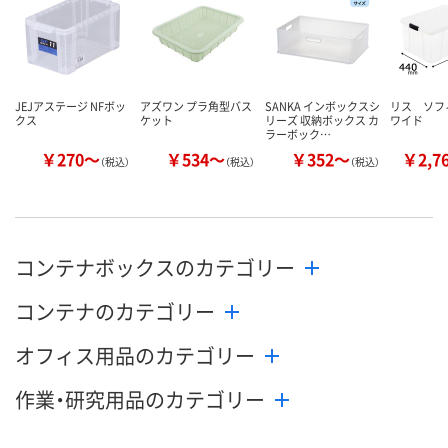
JEJアステージ NFボッ
アズワン プラ角型バス
SANKA インボックスシ
リス ソフ
クス
ケット
リーズ 収納ボックス カ
ワイド
ラーボック…
￥270～
￥534～
￥352～
￥2,7
（税込）
（税込）
（税込）
コンテナボックスのカテゴリー
コンテナのカテゴリー
オフィス用品のカテゴリー
作業・研究用品のカテゴリー