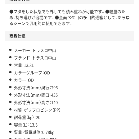
●フタをした状態でも外しても積み重ねが可能です。●軽量のた
め、持ち運びが容易です。●全面ベタ目の多目的通箱として、あらゆ
るシーンで汎用的に使用できます。
商品仕様
メーカー：トラスコ中山
ブランド：トラスコ中山
容量：13.3L
カラーグループ：OD
カラー：OD
外形寸法（mm）奥行：296
外形寸法（mm）間口：435
外形寸法（mm）高さ：140
材質：ポリプロピレン（PP）
耐荷重（kg）：20
容量（L）：13.3
質量・質量単位：0.78kg