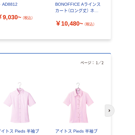
 AD8812
BONOFFICE Aラインス
ブラ
カート（ロング丈） ネイ
￥9,030~
ビー AS2321-8
（税込）
￥2,472
￥10,480~
（税込）
ページ：
1
／
2
次のスライド
イトス Pieds 半袖ブ
アイトス Pieds 半袖ブ
半袖ブラウス