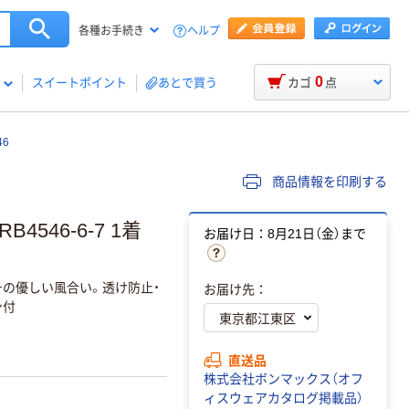
ヘルプ
各種お手続き
0
スイートポイント
あとで買う
カゴ
点
6
商品情報を印刷する
546-6-7 1着
お届け日：8月21日（金）まで
チの優しい風合い。透け防止・
お届け先：
ン付
直送品
株式会社ボンマックス（オフ
ィスウェアカタログ掲載品）