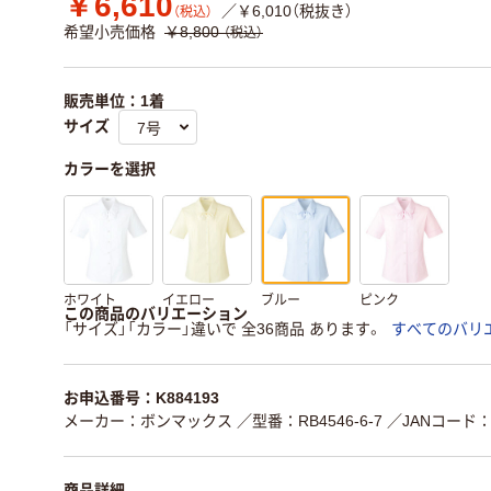
￥6,610
／￥6,010（税抜き）
（税込）
希望小売価格
￥8,800
（税込）
販売単位：1着
サイズ
カラーを選択
ホワイト
イエロー
ブルー
ピンク
この商品のバリエーション
「サイズ」「カラー」違いで 全36商品 あります。
すべてのバリ
お申込番号：K884193
メーカー：ボンマックス
／型番：RB4546-6-7
／JANコード：4
商品詳細