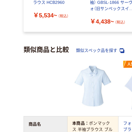
ラウス HCB2960
袖） GBSL-1866 サー
ォ（旧サンペックスイ
￥5,534~
ト）
（税込）
￥4,438~
（税込）
類似商品と比較
類似スペック品を探す
人
本商品：
ボンマック
フォ
商品名
ス 半袖ブラウス ブル
ブラ