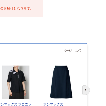
第のお届けとなります。
ページ：
1
／
2
アウトレッ
次のスライド
ボンマックス ポロニッ
ボンマックス
フォーク（FO