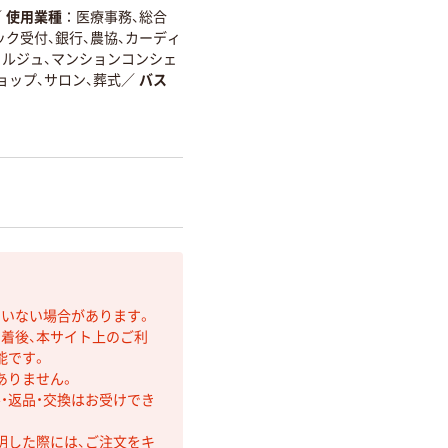
／
使用業種
医療事務、総合
ック受付、銀行、農協、カーディ
ェルジュ、マンションコンシェ
ョップ、サロン、葬式
／
バス
ていない場合があります。
着後、本サイト上のご利
能です。
ありません。
・返品・交換はお受けでき
明した際には、ご注文をキ