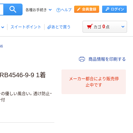
ヘルプ
各種お手続き
0
スイートポイント
あとで買う
カゴ
点
6
商品情報を印刷する
546-9-9 1着
メーカー都合により販売停
止中です
チの優しい風合い。透け防止・
ン付