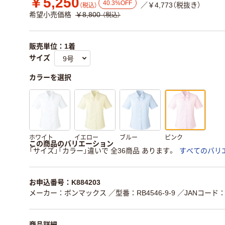
￥5,250
40.3%OFF
／￥4,773（税抜き）
（税込）
希望小売価格
￥8,800
（税込）
販売単位：1着
サイズ
カラーを選択
ホワイト
イエロー
ブルー
ピンク
この商品のバリエーション
「サイズ」「カラー」違いで 全36商品 あります。
すべてのバリ
お申込番号：K884203
メーカー：ボンマックス
／型番：RB4546-9-9
／JANコード：4
商品詳細