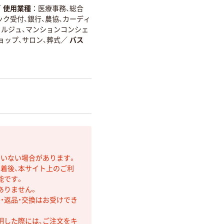
／
使用業種
医療事務、総合
ック受付、銀行、農協、カーディ
ェルジュ、マンションコンシェ
ョップ、サロン、葬式
／
バス
ていない場合があります。
着後、本サイト上のご利
能です。
ありません。
・返品・交換はお受けでき
明した際には、ご注文をキ