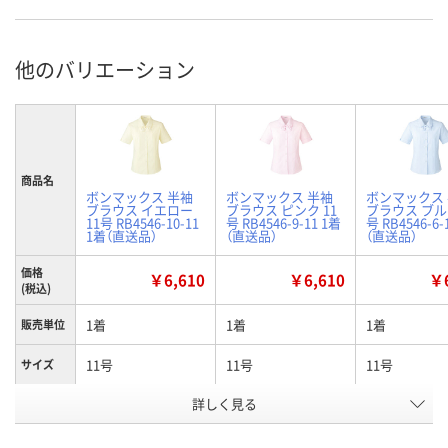
他のバリエーション
商品名
ボンマックス 半袖
ボンマックス 半袖
ボンマックス
ブラウス イエロー
ブラウス ピンク 11
ブラウス ブルー
11号 RB4546-10-11
号 RB4546-9-11 1着
号 RB4546-6-
1着（直送品）
（直送品）
（直送品）
価格
￥6,610
￥6,610
￥6
(税込)
1着
1着
1着
販売単位
11号
11号
11号
サイズ
詳しく見る
イエロー
ピンク
ブルー
カラー
お申込番