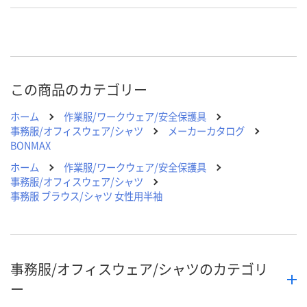
K884213
K884204
K884195
号
直送品
直送品
直送品
在庫
8月24日（月）まで
8月24日（月）まで
8月24日（月）
お届け日
この商品のカテゴリー
数量
数量
数量
ホーム
作業服/ワークウェア/安全保護具
カゴへ
カゴへ
カ
事務服/オフィスウェア/シャツ
メーカーカタログ
BONMAX
ホーム
作業服/ワークウェア/安全保護具
事務服/オフィスウェア/シャツ
事務服 ブラウス/シャツ 女性用半袖
事務服/オフィスウェア/シャツのカテゴリ
ー