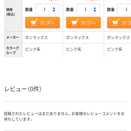
数量
数量
数量
価格
(税込)
カゴへ
カゴへ
カ
ボンマックス
ボンマックス
ボンマックス
メーカー
カラーグ
ピンク系
ピンク系
ピンク系
ループ
21号
7号
11号
サイズ
レビュー（0件）
投稿されたレビューはまだありません。お客様のレビューコメントをお
待ちしています。