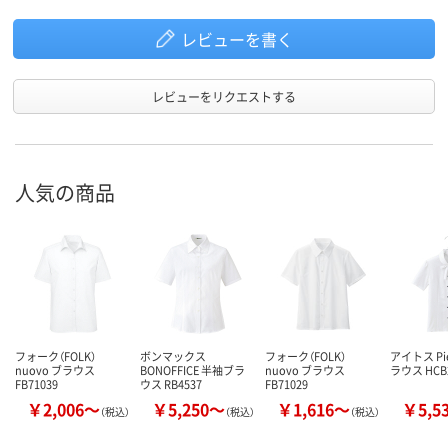
レビューを書く
レビューをリクエストする
人気の商品
フォーク（FOLK）
ボンマックス
フォーク（FOLK）
アイトス Pi
nuovo ブラウス
BONOFFICE 半袖ブラ
nuovo ブラウス
ラウス HCB
FB71039
ウス RB4537
FB71029
￥2,006～
￥5,250～
￥1,616～
￥5,5
（税込）
（税込）
（税込）