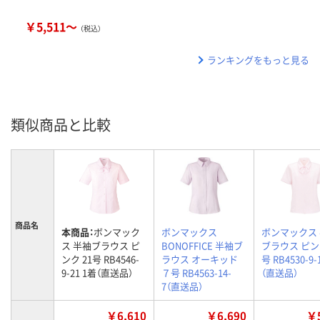
￥5,511～
（税込）
ランキングをもっと見る
類似商品と比較
商品名
本商品：
ボンマック
ボンマックス
ボンマックス
ス 半袖ブラウス ピ
BONOFFICE 半袖ブ
ブラウス ピンク
ンク 21号 RB4546-
ラウス オーキッド
号 RB4530-9-
9-21 1着（直送品）
７号 RB4563-14-
（直送品）
7（直送品）
￥6,610
￥6,690
￥5