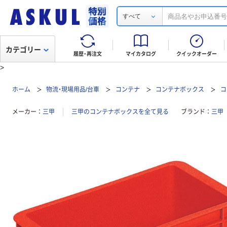
すべて
カテゴリー
履歴・再注文
マイカタログ
クイックオーダー
>
ホーム
物流・現場用品/台車
コンテナ
コンテナボックス
コ
メーカー
三甲
三甲のコンテナボックスを全て見る
ブランド
三甲