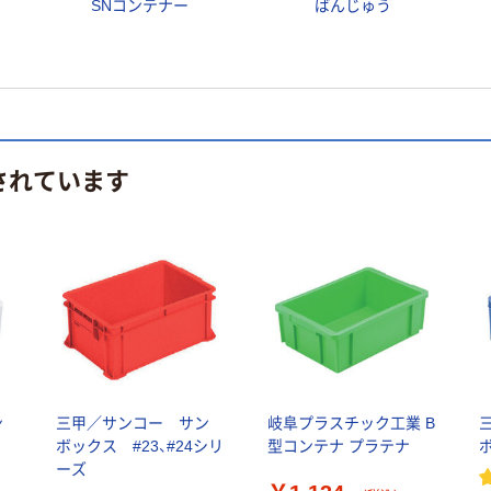
SNコンテナー
ばんじゅう
されています
ン
三甲／サンコー サン
岐阜プラスチック工業 B
ボックス #23、#24シリ
型コンテナ プラテナ
ーズ