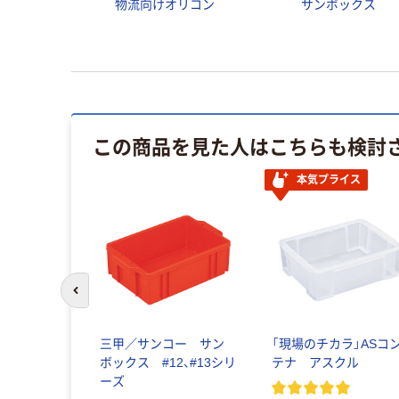
物流向けオリコン
サンボックス
この商品を見た人はこちらも検討
本気プライス
前のスライドへ
三甲／サンコー サン
「現場のチカラ」ASコ
ボックス #12、#13シリ
テナ アスクル
ーズ