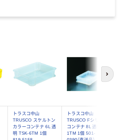
次へ
ク
トラスコ中山
トラスコ中山
積水テク
TRUSCO スケルトン
TRUSCO Fシリーズ
T型コン
カラーコンテナ 6L 透
コンテナ 8L 透明 F-
タイプ T
明 TSK-6TM 1個
1TM 1個 501-
レー T-9-
819-5158
0390（直送品）
356-38