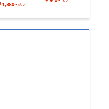
￥940~
テナ 本体の
（税込）
￥1,380~
￥300~
り) 【クリ
（税込）