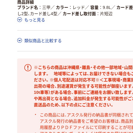
商品詳細
ブランド名
三甲
／
カラー
レッド
／
容量
9.8L
／
カード差
し2型、カード差し4型
／
カード差し取付面
片短辺
もっと見る
類似商品と比較する
※こちらの商品は沖縄県・離島・その他一部地域・山
します。 地域等によっては、お届けできない場合も
ださい。※個人宅配送は対応不可※＜工事現場・商業
出荷の場合、別途運賃が発生する可能性が御座います。
10t車等）がある場合、事前にご連絡をお願い致しま
や再出荷となる場合、追加料金が発生する可能性がご
直送品のため、以下の点にご注意ください。
この商品には、アスクル発行の納品書が同梱され
アスクル発行の納品書をご希望のお客様は、商品到
用履歴よりＰＤＦファイルにて印刷することが可