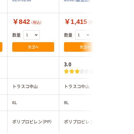
￥842
￥1,415
￥3,4
（税込）
（税込）
数量
数量
数量
カゴへ
カゴへ
3.0
(1)
トラスコ中山
トラスコ中山
積水テク
6L
8L
9L
ポリプロピレン（PP）
ポリプロピレン（PP）
PP