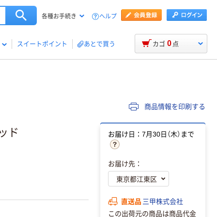
ヘルプ
各種お手続き
0
スイートポイント
あとで買う
カゴ
点
商品情報を印刷する
 レッド
お届け日：7月30日（木）まで
お届け先：
直送品
三甲株式会社
この出荷元の商品は商品代金