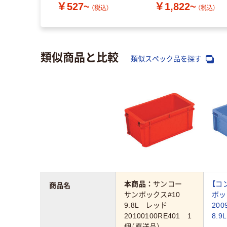
￥527~
￥1,822~
（税込）
（税込）
類似商品と比較
類似スペック品を探す
本商品：
サンコー
【コ
商品名
サンボックス#10
ボッ
9.8L レッド
200
20100100RE401 1
8.9
個（直送品）