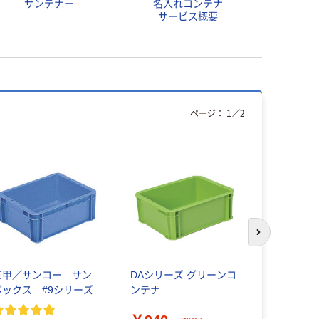
サンテナー
名入れコンテナ
サービス概要
ページ：
1
／
2
人気商品
次のスライド
三甲／サンコー サン
DAシリーズ グリーンコ
【コンテナ
ボックス #9シリーズ
ンテナ
のみ】アイ
コンテナ 