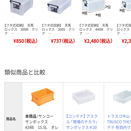
【フタ式収納】 天馬
【フタ式収納】 天馬
【フタ式収納】 天馬
【フタ式
ロックス 300M クリ
ロックス 300S クリ
ロックス 440M クリ
ロックス 
ア …
ア …
ア …
ア …
¥850（税込）
¥737（税込）
¥2,480（税込）
¥2,
類似商品と比較
本商品：
サンコー
【コンテナ】 アスク
トラスコ中山
商品名
サンボックス
ル 「現場のチカラ」
TRUSCO TH
#24B 15.5L オレ
サンボックス＃20
テナ 有効内寸