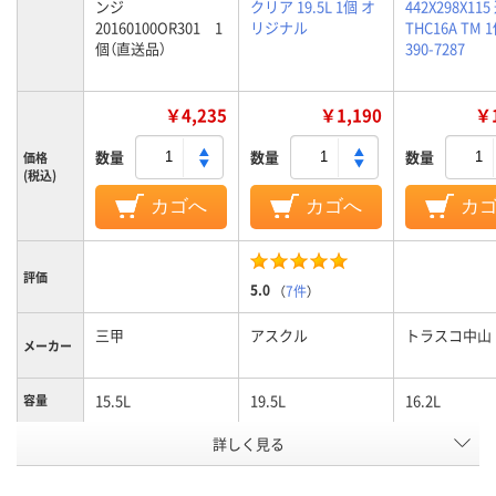
ンジ
クリア 19.5L 1個 オ
442X298X115
20160100OR301 1
リジナル
THC16A TM 
個（直送品）
390-7287
￥4,235
￥1,190
￥1
数量
数量
数量
価格
(税込)
カゴへ
カゴへ
カ
評価
5.0
（
7件
）
三甲
アスクル
トラスコ中山
メーカー
15.5L
19.5L
16.2L
容量
詳しく見る
PP
ポリプロピレン
材質
オレンジ系
クリア（透明）系
カラーグ