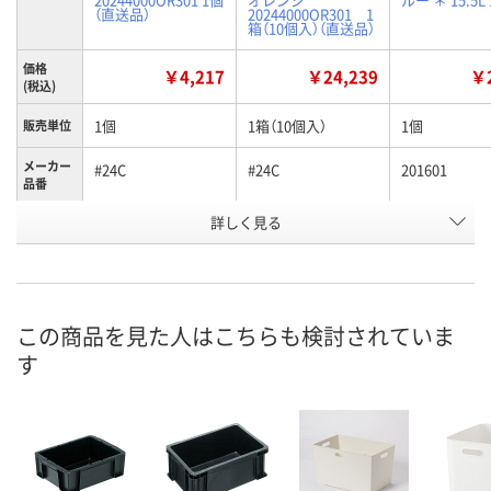
（直送品）
20244000OR301 1
箱（10個入）（直送品）
価格
￥4,217
￥24,239
￥2
(税込)
1個
1箱（10個入）
1個
販売単位
メーカー
#24C
#24C
201601
品番
詳しく見る
オレンジ
オレンジ
ブルー
カラー
お申込番
K918666
K884873
K884843
号
直送品
直送品
あり
在庫
この商品を見た人はこちらも検討されていま
す
8月25日（火）まで
8月25日（火）まで
8月11日（火）
お届け日
数量
数量
数量
カゴへ
カゴへ
カ