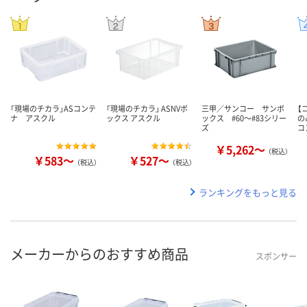
「現場のチカラ」ASコンテ
「現場のチカラ」 ASNVボ
三甲／サンコー サンボ
【
ナ アスクル
ックス アスクル
ックス #60～#83シリー
の
ズ
コ
￥5,262～
（税込）
￥583～
￥527～
（税込）
（税込）
ランキングをもっと見る
メーカーからのおすすめ商品
スポンサー