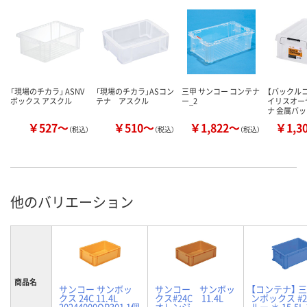
「現場のチカラ」 ASNV
「現場のチカラ」ASコン
三甲 サンコー コンテナ
【バックル
ボックス アスクル
テナ アスクル
ー_2
イリスオー
ナ 金属バ
￥527～
￥510～
￥1,822～
￥1,3
（税込）
（税込）
（税込）
他のバリエーション
商品名
サンコー サンボッ
サンコー サンボッ
【コンテナ】 三
クス 24C 11.4L
クス#24C 11.4L
ンボックス #2
20244000OR301 1個
オレンジ
ルー ＊ 15.5L